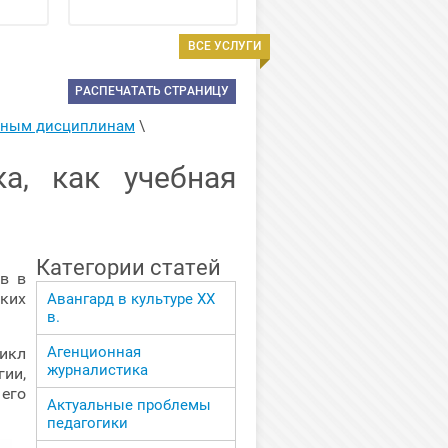
ВСЕ УСЛУГИ
РАСПЕЧАТАТЬ СТРАНИЦУ
арным дисциплинам
 \ 
а, как учебная
Категории статей
в в
ких
Авангард в культуре ХХ
в.
Агенционная
икл
журналистика
ии,
 его
Актуальные проблемы
педагогики