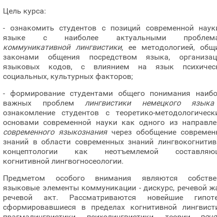
Цель курса:
- ознакомить студентов с позиций современной наук
языке с наиболее актуальными проблем
коммуникативной лингвистики
, ее методологией, общ
законами общения посредством языка, организац
языковых кодов, с влиянием на язык психическ
социальных, культурных факторов;
- формирование студентами общего понимания наибо
важных проблем
лингвистики немецкого языка
ознакомление студентов с теоретико-методологическ
основами современной науки как одного из направле
современного языкознания
через обобщение современ
знаний в области современных знаний лингвокогнитив
концептологии как неотъемлемой составляю
когнитивной лингвогносеологии.
Предметом особого внимания являются собстве
языковые элементы коммуникации - дискурс, речевой ж
речевой акт. Рассматриваются новейшие гипоте
сформировавшиеся в пределах когнитивной лингвисти
прагмалингвистики, психолингвистики, теории
рече