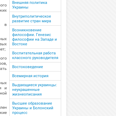
Внешняя политика
вого
Украины
ких
Внутриполитическое
развитие стран мира
й в
Возникновение
философии. Генезис
ных
философии на Западе и
вых
Востоке
ет;
Воспитательная работа
классного руководителя
ого
ов,
Востоковедение
вать
Всемирная история
ных
Выдающиеся украинцы:
и и
неукрашенные
ной
жизнеописания
Высшее образование
елен
Украины и Болонский
кие
процесс