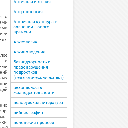
Античная история
Антропология
и о
Архаичная культура в
ами
сознании Нового
ими
времени
ией
их,
Археология
Архивоведение
лее
и
Безнадзорность и
ими
правонарушения
ний
подростков
(педагогический аспект)
ных
ной
Безопасность
щей
жизнедеятельности
Белорусская литература
нно
анр,
Библиография
зы,
ки,
Болонский процесс
вой