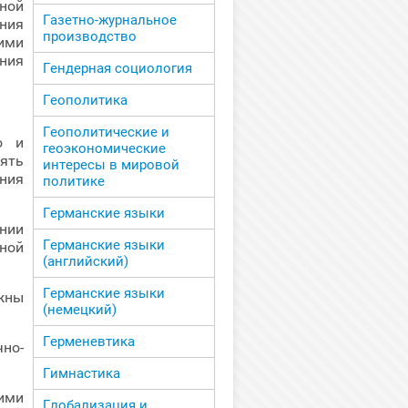
ной
Газетно-журнальное
ния
производство
ими
ния
Гендерная социология
Геополитика
Геополитические и
о и
геоэкономические
ять
интересы в мировой
ения
политике
Германские языки
нии
Германские языки
ной
(английский)
Германские языки
жны
(немецкий)
Герменевтика
но-
Гимнастика
ими
Глобализация и