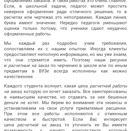
оформлению заказов. В таких работах это очень главное.
Если, в школьной задачи, педагог может простить
неверное оформление ради отличного решения, то в
расчетах или чертежах это непоправимо. Каждая линия,
буква имеют значение. Нередко педагоги уменьшают
оценки только потому, что ученики сдают неудачно
оформленные работы.
Мы каждый раз подробно учим требования,
сопоставляем их с нашим опытом. Иногда клиенты
предоставляют неполную информацию, но мы уже знаем,
что они стремятся иметь. Поэтому наши рисунки
и
расчетные на заказ
по черчению в школе или по иным
предметам в ВУЗе всегда исполнены как можно
качественнее.
Каждого студента волнует, какая цена
расчетной работы
на заказ,
которую он хочет заказать. Все заинтересованы
в наивысшем качестве, но отдавать за нее бешеные
деньги не хотят. Мы берем во внимание эти нюансы и
устанавливаем на свои услуги приемлемые расценки.
При этом все работы исполняются с отменным
качеством и быстротой. Если Вас интересует
цена
расчетной на заказ
, то уточнить ее Вы имеете
возможность у нашего консультанта, который