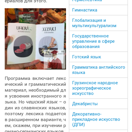
ериалов для этого.
Гимнастика
Глобализация и
мультикультурализм
Государственное
управление в сфере
образования
Готский язык
Грамматика английского
языка
Программа включает лекс
Грузинское народное
ический и грамматический
хореографическое
материал, необходимый дл
искусство
я усвоения иностранного я
зыка. Но
чешский язык –
о
Декабристы
дин из славянских языков,
поэтому лексика подается
Декоративно-
прикладное искусство
в расширенном варианте, ч
(ДПИ)
ем, скажем, при изучении р
омано-германских языков.