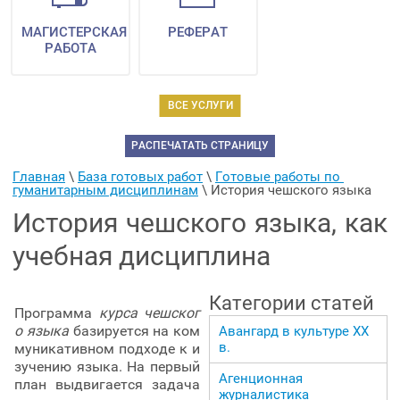
МАГИСТЕРСКАЯ
РЕФЕРАТ
РАБОТА
ВСЕ УСЛУГИ
РАСПЕЧАТАТЬ СТРАНИЦУ
Главная
 \ 
База готовых работ
 \ 
Готовые работы по 
гуманитарным дисциплинам
 \ 
История чешского языка
История чешского языка, как
учебная дисциплина
Категории статей
Программа
курса чешског
о языка
базируется на ком
Авангард в культуре ХХ
в.
муникативном подходе к и
зучению языка. На первый
Агенционная
план выдвигается задача
журналистика