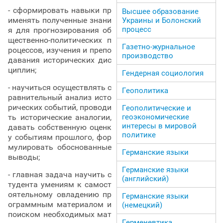
- сформировать навыки пр
Высшее образование
именять полученные знани
Украины и Болонский
процесс
я для прогнозирования об
щественно-политических п
Газетно-журнальное
роцессов, изучения и препо
производство
давания исторических дис
циплин;
Гендерная социология
- научиться осуществлять с
Геополитика
равнительный анализ исто
рических событий, проводи
Геополитические и
геоэкономические
ть исторические аналогии,
интересы в мировой
давать собственную оценк
политике
у событиям прошлого, фор
мулировать обоснованные
Германские языки
выводы;
Германские языки
- главная задача научить с
(английский)
тудента умениям к самост
оятельному овладению пр
Германские языки
ограммным материалом и
(немецкий)
поиском необходимых мат
Герменевтика