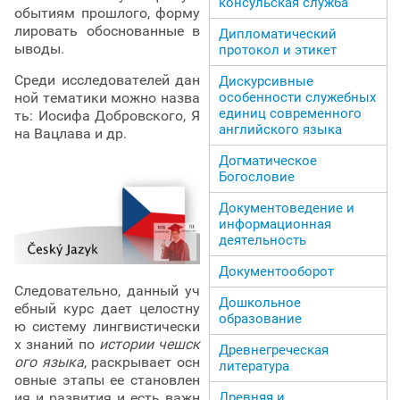
консульская служба
обытиям прошлого, форму
лировать обоснованные в
Дипломатический
ыводы.
протокол и этикет
Среди исследователей дан
Дискурсивные
особенности служебных
ной тематики можно назва
единиц современного
ть: Иосифа Добровского, Я
английского языка
на Вацлава и др.
Догматическое
Богословие
Документоведение и
информационная
деятельность
Документооборот
Следовательно, данный уч
Дошкольное
ебный курс дает целостну
образование
ю систему лингвистически
х знаний по
истории чешск
Древнегреческая
ого языка
, раскрывает осн
литература
овные этапы ее становлен
ия и развития и есть важн
Древняя и