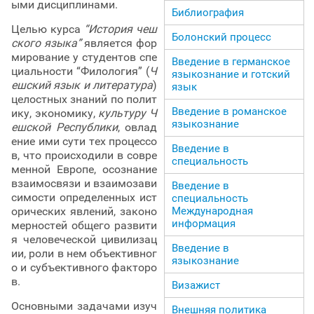
ыми дисциплинами.
Библиография
Целью курса
“История чеш
Болонский процесс
ского языка”
является фор
мирование у студентов спе
Введение в германское
циальности “Филология” (
Ч
языкознание и готский
ешский язык и литература
)
язык
целостных знаний по полит
Введение в романское
ику, экономику,
культуру Ч
языкознание
ешской Республики
, овлад
ение ими сути тех процессо
Введение в
в, что происходили в совре
специальность
менной Европе, осознание
взаимосвязи и взаимозави
Введение в
симости определенных ист
специальность
Международная
орических явлений, законо
информация
мерностей общего развити
я человеческой цивилизац
Введение в
ии, роли в нем объективног
языкознание
о и субъективного факторо
в.
Визажист
Основными задачами изуч
Внешняя политика