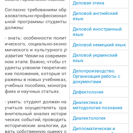
Деловая этика
Согласно требованиям обр
Деловой английский
азовательно-профессионал
язык
ьной программы студенты
должны:
Деловой иностранный
язык
- знать: особенности полит
ического, социально-эконо
Деловой немецкий язык
мического и культурного
р
Деловой украинский
азвития Чехии
на современ
язык
ном этапе. Важно, чтобы ст
уденты усвоили теоретичес
Делопроизводство.
кие положения, которые от
Организация работы с
ражены в новых учебниках,
документами
учебных пособиях, моногра
фиях и научных статьях.
Дефектология
- уметь: студент должен на
Диалектика и
учиться осуществлять сра
методология познания
внительный анализ истори
Диалектология
ческих событий, проводить
исторические аналогии, да
Дипломатическая и
вать собственную оценку с