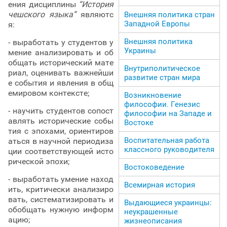
ения дисциплины
“История
чешского языка”
являютс
Внешняя политика стран
Западной Европы
я:
Внешняя политика
- выработать у студентов у
Украины
мение анализировать и об
общать исторический мате
Внутриполитическое
риал, оценивать важнейши
развитие стран мира
е события и явления в общ
емировом контексте;
Возникновение
философии. Генезис
- научить студентов сопост
философии на Западе и
авлять исторические собы
Востоке
тия с эпохами, ориентиров
Воспитательная работа
аться в научной периодиза
классного руководителя
ции соответствующей исто
рической эпохи;
Востоковедение
- выработать умение наход
Всемирная история
ить, критически анализиро
вать, систематизировать и
Выдающиеся украинцы:
обобщать нужную информ
неукрашенные
ацию;
жизнеописания