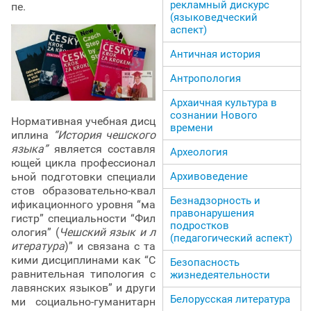
рекламный дискурс
пе.
(языковедческий
аспект)
Античная история
Антропология
Архаичная культура в
сознании Нового
Нормативная учебная дисц
времени
иплина
“История чешского
языка”
является составля
Археология
ющей цикла профессионал
Архивоведение
ьной подготовки специали
стов образовательно-квал
Безнадзорность и
ификационного уровня “ма
правонарушения
гистр” специальности “Фил
подростков
ология” (
Чешский язык и л
(педагогический аспект)
итература
)” и связана с та
кими дисциплинами как “С
Безопасность
равнительная типология с
жизнедеятельности
лавянских языков” и други
Белорусская литература
ми социально-гуманитарн