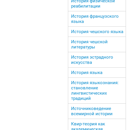
История физической
реабилитации
История французского
языка
История чешского языка
История чешской
литературы
История эстрадного
искусства
История языка
История языкознания:
становление
лингвистических
традиций
Источниковедение
всемирной истории
Квир-теория как
академическая