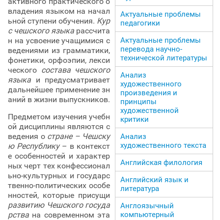
активного практического о
владения языком на начал
Актуальные проблемы
ьной ступени обучения.
Кур
педагогики
с чешского языка
рассчита
н на усвоение учащимися с
Актуальные проблемы
перевода научно-
ведениями из грамматики,
технической литературы
фонетики, орфоэпии, лекси
ческого
состава чешского
Анализ
языка
и предусматривает
художественного
дальнейшее применение зн
произведения и
аний в жизни выпускников.
принципы
художественной
Предметом изучения учебн
критики
ой дисциплины являются с
ведения о
стране – Чешску
Анализ
художественного текста
ю Республику
– в контекст
е особенностей и характер
Английская филология
ных черт тех конфессионал
ьно-культурных и государс
Английский язык и
твенно-политических особе
литература
нностей, которые присущи
развитию Чешского госуда
Англоязычный
рства
на современном эта
компьютерный