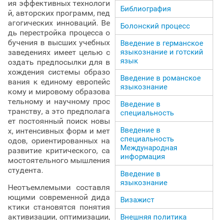
ия эффективных технологи
Библиография
й, авторских программ, пед
агогических инноваций. Ве
Болонский процесс
дь перестройка процесса о
бучения в высших учебных
Введение в германское
языкознание и готский
заведениях имеет целью с
язык
оздать предпосылки для в
хождения системы образо
Введение в романское
вания к единому европейс
языкознание
кому и мировому образова
тельному и научному прос
Введение в
транству, а это предполага
специальность
ет постоянный поиск новы
Введение в
х, интенсивных форм и мет
специальность
одов, ориентированных на
Международная
развитие критического, са
информация
мостоятельного мышления
студента.
Введение в
языкознание
Неотъемлемыми составля
ющими современной дида
Визажист
ктики становятся понятия
активизации, оптимизации,
Внешняя политика