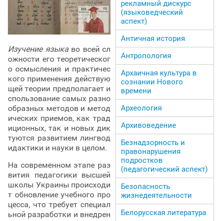
рекламный дискурс
(языковедческий
аспект)
Античная история
Изучение языка
во всей сл
Антропология
ожности его теоретическог
о осмысления и практичес
Архаичная культура в
кого применения действую
сознании Нового
щей теории предполагает и
времени
спользование самых разно
Археология
образных методов и метод
ических приемов, как трад
Архивоведение
иционных, так и новых дик
туются развитием лингвод
Безнадзорность и
идактики и науки в целом.
правонарушения
подростков
На современном этапе раз
(педагогический аспект)
вития педагогики высшей
школы Украины происходи
Безопасность
т обновление учебного про
жизнедеятельности
цесса, что требует специал
Белорусская литература
ьной разработки и внедрен