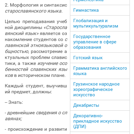
2. Морфология и синтаксис
Гимнастика
старославянского языка.
Глобализация и
Целью преподавания учеб
мультикультурализм
ной дисциплины
«Старосла
вянский язык»
является оз
Государственное
накомление студентов со
с
управление в сфере
лавянской этноязыковой о
образования
бщностью
, рассмотрение а
ктуальных проблем славис
Готский язык
тики, а также
изучение осо
Грамматика английского
бенностей славянских язы
языка
ков
в историческом плане
.
Грузинское народное
Каждый студент, выучивш
хореографическое
ий предмет, должны:
искусство
-- Знать:
Декабристы
- древнейшие
сведения о сл
Декоративно-
авянах;
прикладное искусство
(ДПИ)
- происхождение и развити