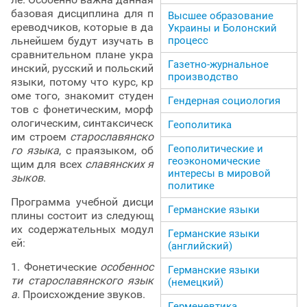
базовая дисциплина для п
Высшее образование
ереводчиков, которые в да
Украины и Болонский
процесс
льнейшем будут изучать в
сравнительном плане укра
Газетно-журнальное
инский, русский и польский
производство
языки, потому что курс, кр
оме того, знакомит студен
Гендерная социология
тов с фонетическим, морф
ологическим, синтаксическ
Геополитика
им строем
старославянско
Геополитические и
го языка
, с праязыком, об
геоэкономические
щим для всех
славянских я
интересы в мировой
зыков
.
политике
Программа учебной дисци
Германские языки
плины состоит из следующ
их содержательных модул
Германские языки
ей:
(английский)
1. Фонетические
особеннос
Германские языки
ти старославянского язык
(немецкий)
а
. Происхождение звуков.
Герменевтика