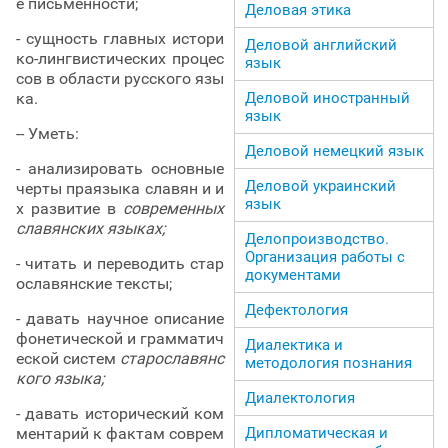
е письменности;
Деловая этика
- сущность главных истори
Деловой английский
ко-лингвистических процес
язык
сов в области русского язы
Деловой иностранный
ка.
язык
-- Уметь:
Деловой немецкий язык
- анализировать основные
Деловой украинский
черты праязыка славян и и
язык
х развитие в
современных
славянских языках;
Делопроизводство.
Организация работы с
- читать и переводить стар
документами
ославянские тексты;
Дефектология
- давать научное описание
фонетической и грамматич
Диалектика и
еской систем
старославянс
методология познания
кого языка;
Диалектология
- давать исторический ком
Дипломатическая и
ментарий к фактам соврем