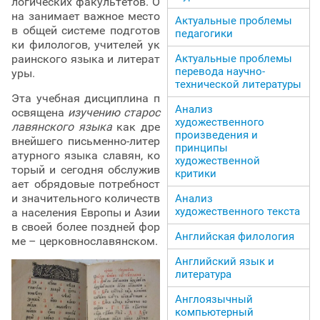
логических факультетов. О
на занимает важное место
Актуальные проблемы
в общей системе подготов
педагогики
ки филологов, учителей ук
раинского языка и литерат
Актуальные проблемы
перевода научно-
уры.
технической литературы
Эта учебная дисциплина п
Анализ
освящена
изучению старос
художественного
лавянского языка
как дре
произведения и
внейшего письменно-литер
принципы
атурного языка славян, ко
художественной
торый и сегодня обслужив
критики
ает обрядовые потребност
и значительного количеств
Анализ
художественного текста
а населения Европы и Азии
в своей более поздней фор
Английская филология
ме – церковнославянском.
Английский язык и
литература
Англоязычный
компьютерный