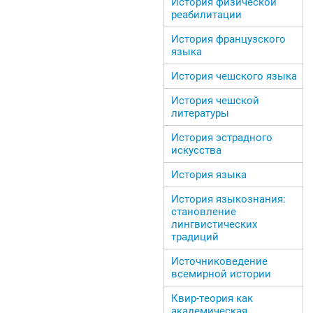
История физической
реабилитации
История французского
языка
История чешского языка
История чешской
литературы
История эстрадного
искусства
История языка
История языкознания:
становление
лингвистических
традиций
Источниковедение
всемирной истории
Квир-теория как
академическая