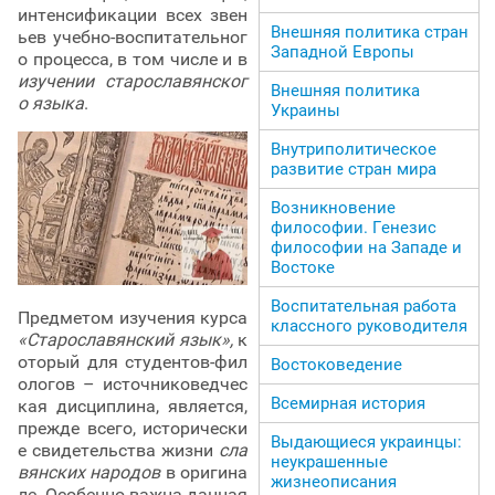
интенсификации всех звен
Внешняя политика стран
ьев учебно-воспитательног
Западной Европы
о процесса, в том числе и в
изучении старославянског
Внешняя политика
о языка
.
Украины
Внутриполитическое
развитие стран мира
Возникновение
философии. Генезис
философии на Западе и
Востоке
Воспитательная работа
Предметом изучения курса
классного руководителя
«Старославянский язык»,
к
оторый для студентов-фил
Востоковедение
ологов – источниковедчес
Всемирная история
кая дисциплина, является,
прежде всего, исторически
Выдающиеся украинцы:
е свидетельства жизни
сла
неукрашенные
вянских народов
в оригина
жизнеописания
ле. Особенно важна данная