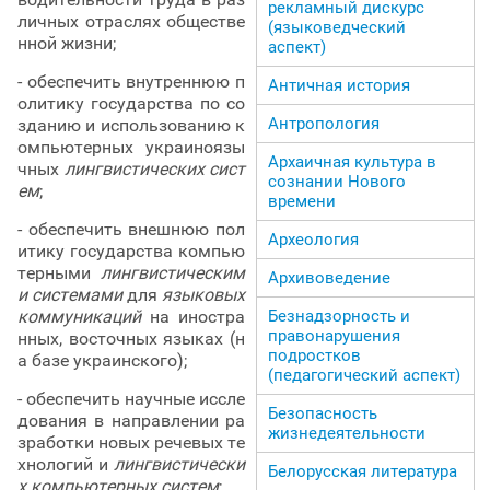
рекламный дискурс
личных отраслях обществе
(языковедческий
нной жизни;
аспект)
- обеспечить внутреннюю п
Античная история
олитику государства по со
Антропология
зданию и использованию к
омпьютерных украиноязы
Архаичная культура в
чных
лингвистических сист
сознании Нового
ем
;
времени
- обеспечить внешнюю пол
Археология
итику государства компью
терными
лингвистическим
Архивоведение
и системами
для
языковых
коммуникаций
на иностра
Безнадзорность и
правонарушения
нных, восточных языках (н
подростков
а базе украинского);
(педагогический аспект)
- обеспечить научные иссле
Безопасность
дования в направлении ра
жизнедеятельности
зработки новых речевых те
хнологий и
лингвистически
Белорусская литература
х компьютерных систем
;