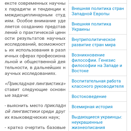
ексте современных научны
Внешняя политика стран
х парадигм и тенденции к
Западной Европы
междисциплинарным студ
иям. Особое внимание уде
Внешняя политика
ляется созданию представ
Украины
лений о практической ценн
ости результатов научных
Внутриполитическое
исследований, возможност
развитие стран мира
ь их использования в разл
Возникновение
ичных сферах профессиона
философии. Генезис
льной и общественной дея
философии на Западе и
тельности, в дальнейших н
Востоке
аучных исследованиях.
Воспитательная работа
«Прикладная лингвистика»
классного руководителя
ставит следующие основн
ые задачи:
Востоковедение
- выяснить место
прикладн
Всемирная история
ой лингвистики
среди друг
их языковедческих наук;
Выдающиеся украинцы:
неукрашенные
- кратко очертить базовые
жизнеописания