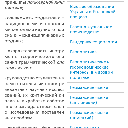
принципы
прикладной линг
Высшее образование
вистики
;
Украины и Болонский
процесс
- ознакомить студентов с т
радиционными и новейши
Газетно-журнальное
ми методами научного пои
производство
ска в междисциплинарных
студиях;
Гендерная социология
- охарактеризовать инстру
Геополитика
менты теоретического опи
сания грамматической
сис
Геополитические и
геоэкономические
темы языка;
интересы в мировой
политике
- руководство студентов на
самостоятельный поиск ре
Германские языки
левантных научных исслед
ований, их критический ан
Германские языки
ализ, и выработка собстве
(английский)
нного взгляда относительн
о исследования поставлен
Германские языки
ных проблем;
(немецкий)
- содействовать формиров
Герменевтика