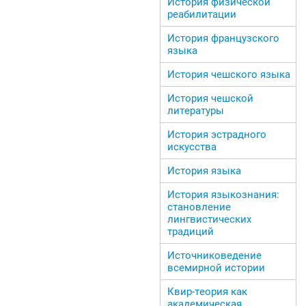
История физической
реабилитации
История французского
языка
История чешского языка
История чешской
литературы
История эстрадного
искусства
История языка
История языкознания:
становление
лингвистических
традиций
Источниковедение
всемирной истории
Квир-теория как
академическая