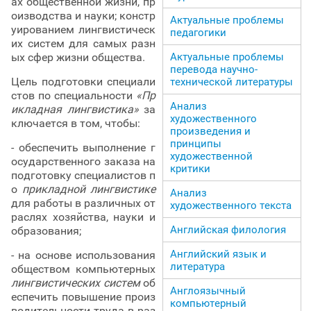
ах общественной жизни, пр
оизводства и науки; констр
Актуальные проблемы
уированием лингвистическ
педагогики
их систем для самых разн
ых сфер жизни общества.
Актуальные проблемы
перевода научно-
Цель подготовки специали
технической литературы
стов по специальности
«Пр
Анализ
икладная лингвистика»
за
художественного
ключается в том, чтобы:
произведения и
принципы
- обеспечить выполнение г
художественной
осударственного заказа на
критики
подготовку специалистов п
о
прикладной лингвистике
Анализ
для работы в различных от
художественного текста
раслях хозяйства, науки и
Английская филология
образования;
Английский язык и
- на основе использования
литература
обществом компьютерных
лингвистических систем
об
Англоязычный
еспечить повышение произ
компьютерный
водительности труда в раз