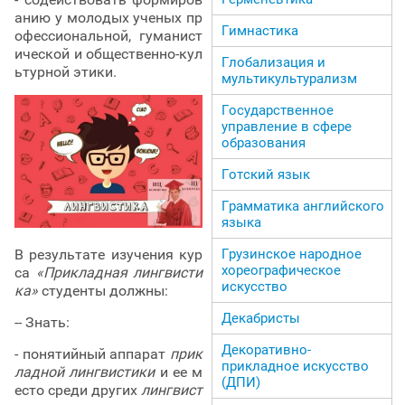
анию у молодых ученых пр
Гимнастика
офессиональной, гуманист
ической и общественно-кул
Глобализация и
ьтурной этики.
мультикультурализм
Государственное
управление в сфере
образования
Готский язык
Грамматика английского
языка
В результате изучения кур
Грузинское народное
хореографическое
са
«Прикладная лингвисти
искусство
ка»
студенты должны:
Декабристы
-- Знать:
Декоративно-
- понятийный аппарат
прик
прикладное искусство
ладной лингвистики
и ее м
(ДПИ)
есто среди других
лингвист