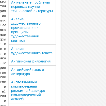
ких
Актуальные проблемы
тия
перевода научно-
рия
технической литературы
тия
Анализ
ки,
художественного
йшее
произведения и
ян»
принципы
ной
художественной
оры
критики
х и
в в
Анализ
художественного текста
ия и
ика
Английская филология
ные
рия
Английский язык и
гия
литература
гии
гов
Англоязычный
е и
компьютерный
рекламный дискурс
в),
(языковедческий
огия
аспект)
е и
овы