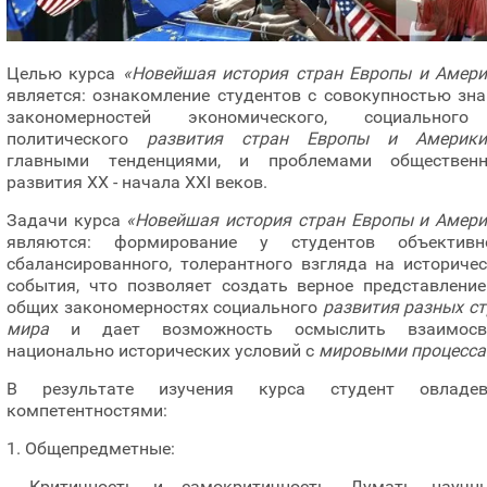
Целью курса
«Новейшая история стран Европы и Амери
является: ознакомление студентов с совокупностью зн
закономерностей экономического, социальног
политического
развития стран Европы и Америки
главными тенденциями, и проблемами общественн
развития ХХ - начала ХХІ веков.
Задачи курса
«Новейшая история стран Европы и Амери
являются: формирование у студентов объективно
сбалансированного, толерантного взгляда на историче
события, что позволяет создать верное представление
общих закономерностях социального
развития разных с
мира
и дает возможность осмыслить взаимосв
национально исторических условий с
мировыми процесса
В результате изучения курса студент овладев
компетентностями:
1. Общепредметные:
- Критичность и самокритичность. Думать научн