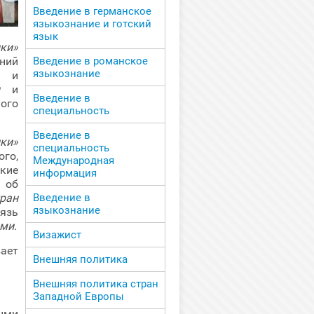
Введение в германское
языкознание и готский
язык
ки»
Введение в романское
аний
языкознание
о и
и
Введение в
ого
специальность
Введение в
ки»
специальность
го,
Международная
ские
информация
 об
Введение в
тран
языкознание
язь
ми.
Визажист
ает
Внешняя политика
Внешняя политика стран
Западной Европы
ыми