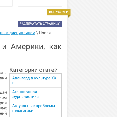
ВСЕ УСЛУГИ
РАСПЕЧАТАТЬ СТРАНИЦУ
арным дисциплинам
 \ 
Новая 
 и Америки, как
Категории статей
я к
вки
Авангард в культуре ХХ
в.
Агенционная
шая
журналистика
нием
ория
Актуальные проблемы
ных
педагогики
ний