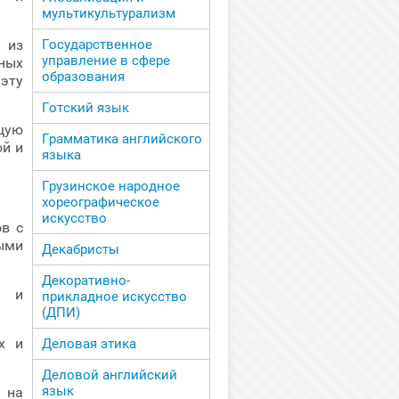
мультикультурализм
 из
Государственное
управление в сфере
вных
образования
эту
Готский язык
щую
Грамматика английского
й и
языка
Грузинское народное
хореографическое
искусство
в с
ыми
Декабристы
Декоративно-
ь и
прикладное искусство
(ДПИ)
х и
Деловая этика
Деловой английский
язык
 на