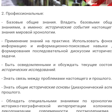
2. Профессиональные:
- Базовые общие знания. Владеть базовыми общ
знаниями, а именно:
исторические события
настоящег
знания мировой хронологии.
- Применение знаний на практике. Использовать фоно
информацию и информационно-поисковые навыки 
формирования последовательной дискуссии историчес
задачи.
- Быть осведомленными и обсуждать текущее состоя
исторических исследований.
- Знать связь между проблемами настоящего и прошлого.
- Знать общие
исторические основы
(диахронический асп
прошлого.
- Обладать специальными знаниями по хронологи
историко-географической интерпретации колонизац
деколонизации, современности, постмодернизм