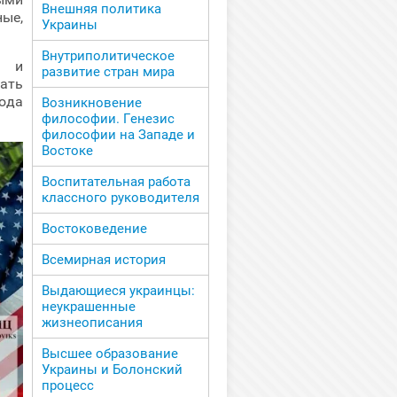
Внешняя политика
ые,
Украины
Внутриполитическое
у и
развитие стран мира
ать
ода
Возникновение
философии. Генезис
философии на Западе и
Востоке
Воспитательная работа
классного руководителя
Востоковедение
Всемирная история
Выдающиеся украинцы:
неукрашенные
жизнеописания
Высшее образование
Украины и Болонский
процесс