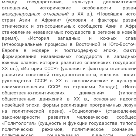
между государствами, культура дипломатичес
отношений, исторические особенности разви
международных отношений
в ХХ в.), «Новейшая исто
стран Азии и Африки» (условия и факторы разви
этнических и этносоциальных сообществ Азии и Афри
становление независимых государств в регионе в нове
время), «История западных и южных слав
(этносоциальные процессы в Восточной и Юго-Восточ
Европе в модерн и постмодерную эпохи, факт
формирования независимых государств в западны
южных славян, история развития славянских государст
ХХ ст.), «История СССР» (условия и факторы становлен
развития советской государственности, внешняя полит
руководства СССР в ХХ в. экономические и культур
взаимоотношения СССР со странами Запада), «Исто
общественно-политических движений» (типоло
общественных движений в ХХ в., основные идеоло
новейшей эпохи, формы реализации программных лозун
на политической арене), «Социология» (становлени
закономерности развития человеческих сообщест
«Политология» (сущность и функции государства, типол
политических режимов, политическое сознани
политическая социализация личности, осн