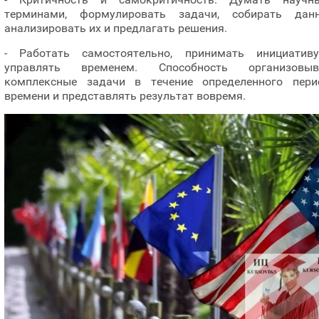
терминами, формулировать задачи, собирать данн
анализировать их и предлагать решения.
- Работать самостоятельно, принимать инициатив
управлять временем. Способность организовыв
комплексные задачи в течение определенного пери
времени и представлять результат вовремя.