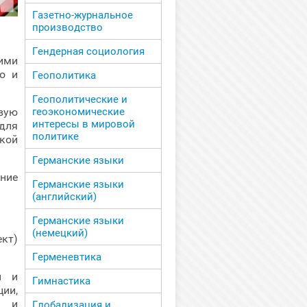
Газетно-журнальное
производство
Гендерная социология
ими
о и
Геополитика
Геополитические и
вую
геоэкономические
интересы в мировой
для
политике
кой
Германские языки
ние
Германские языки
(английский)
Германские языки
(немецкий)
ект)
Герменевтика
и и
Гимнастика
ии,
а и
Глобализация и