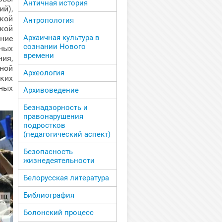
Античная история
й),
кой
Антропология
кой
Архаичная культура в
яние
сознании Нового
ных
времени
ия,
ной
Археология
ских
ных
Архивоведение
Безнадзорность и
правонарушения
подростков
(педагогический аспект)
Безопасность
жизнедеятельности
Белорусская литература
Библиография
Болонский процесс