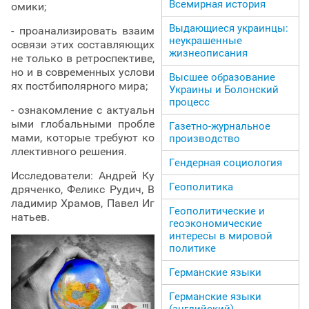
Всемирная история
омики;
Выдающиеся украинцы:
- проанализировать взаим
неукрашенные
освязи этих составляющих
жизнеописания
не только в ретроспективе,
но и в современных услови
Высшее образование
ях постбиполярного мира;
Украины и Болонский
процесс
- ознакомление с актуальн
ыми глобальными пробле
Газетно-журнальное
мами, которые требуют ко
производство
ллективного решения.
Гендерная социология
Исследователи: Андрей Ку
Геополитика
дряченко, Феликс Рудич, В
ладимир Храмов, Павел Иг
Геополитические и
натьев.
геоэкономические
интересы в мировой
политике
Германские языки
Германские языки
(английский)