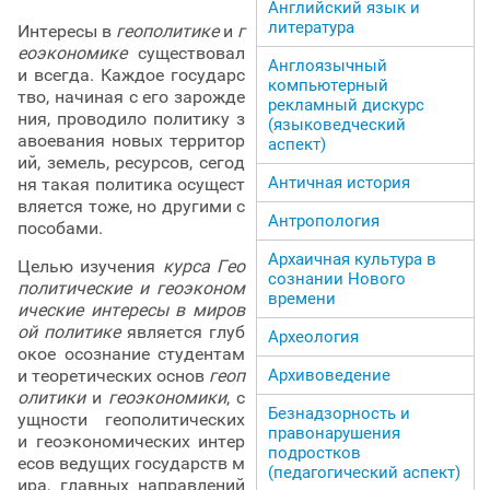
Английский язык и
литература
Интересы в
геополитике
и
г
еоэкономике
существовал
Англоязычный
и всегда. Каждое государс
компьютерный
тво, начиная с его зарожде
рекламный дискурс
ния, проводило политику з
(языковедческий
авоевания новых территор
аспект)
ий, земель, ресурсов, сегод
Античная история
ня такая политика осущест
вляется тоже, но другими с
Антропология
пособами.
Архаичная культура в
Целью изучения
курса Гео
сознании Нового
политические и геоэконом
времени
ические интересы в миров
ой политике
является глуб
Археология
окое осознание студентам
и теоретических основ
геоп
Архивоведение
олитики
и
геоэкономики
, с
Безнадзорность и
ущности геополитических
правонарушения
и геоэкономических интер
подростков
есов ведущих государств м
(педагогический аспект)
ира, главных направлений