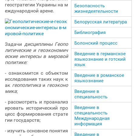
геостратегии Украины на м
Безопасность
еждународной арене.
жизнедеятельности
Белорусская литература
Библиография
Болонский процесс
Задачи
дисциплины Геопо
литические и геоэкономич
Введение в германское
еские интересы в мировой
языкознание и готский
политике:
язык
- ознакомится с объектом
Введение в романское
исследования таких наук к
языкознание
ак
геополитика
и
геоэконо
мика
;
Введение в
специальность
- рассмотреть и проанализ
Введение в
ировать исторический про
специальность
цесс формирования страте
Международная
гии государств;
информация
- изучить основное понятия
Введение в