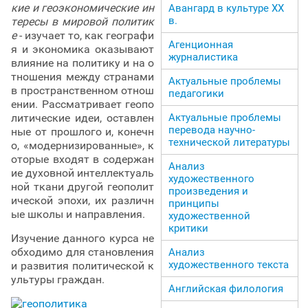
кие и геоэкономические ин
Авангард в культуре ХХ
в.
тересы в мировой политик
е
- изучает то, как географи
Агенционная
я и экономика оказывают
журналистика
влияние на политику и на о
тношения между странами
Актуальные проблемы
в пространственном отнош
педагогики
ении. Рассматривает геопо
литические идеи, оставлен
Актуальные проблемы
перевода научно-
ные от прошлого и, конечн
технической литературы
о, «модернизированные», к
оторые входят в содержан
Анализ
ие духовной интеллектуаль
художественного
ной ткани другой геополит
произведения и
ической эпохи, их различн
принципы
ые школы и направления.
художественной
критики
Изучение данного курса не
обходимо для становления
Анализ
художественного текста
и развития политической к
ультуры граждан.
Английская филология