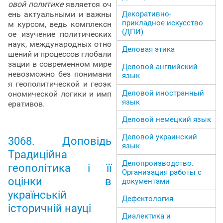
овой политике
является оч
ень актуальными и важны
Декоративно-
прикладное искусство
м курсом, ведь комплексн
(ДПИ)
ое изучение политических
наук, международных отно
Деловая этика
шений и процессов глобали
зации в современном мире
Деловой английский
невозможно без понимани
язык
я геополитической и геоэк
Деловой иностранный
ономической логики и имп
язык
еративов.
Деловой немецкий язык
Деловой украинский
3068. Доповідь
язык
Традиційна
Делопроизводство.
геополітика і її
Организация работы с
оцінки в
документами
українській
Дефектология
історичній науці
Диалектика и