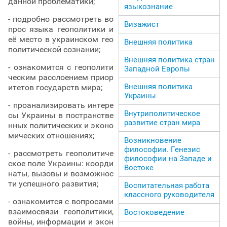
данной проблематики;
языкознание
- подробно рассмотреть во
Визажист
прос языка геополитики и
её место в украинском гео
Внешняя политика
политической сознании;
Внешняя политика стран
- ознакомится с геополити
Западной Европы
ческим расслоением приор
Внешняя политика
итетов государств мира;
Украины
- проанализировать интере
Внутриполитическое
сы Украины в постранстве
развитие стран мира
нных политических и эконо
мических отношениях;
Возникновение
философии. Генезис
- рассмотреть геополитиче
философии на Западе и
ское поле Украины: коорди
Востоке
наты, вызовы и возможнос
ти успешного развития;
Воспитательная работа
классного руководителя
- ознакомится с вопросами
взаимосвязи геополитики,
Востоковедение
войны, информации и экон