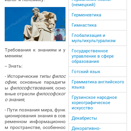
(немецкий)
Герменевтика
Гимнастика
Глобализация и
мультикультурализм
Требования к знаниям и у
Государственное
мениям:
управление в сфере
образования
-- Знать:
Готский язык
- Исторические
типы филос
Грамматика английского
офии
, основные парадигм
языка
ы
философствования,
осно
вные отрасли
философског
Грузинское народное
о знания
;
хореографическое
искусство
- Пути познания мира, функ
ционирования знания в сов
Декабристы
ременном информационно
м пространстве, особеннос
Декоративно-