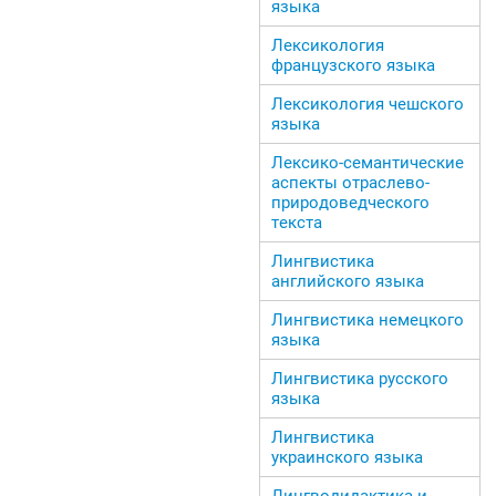
языка
Лексикология
французского языка
Лексикология чешского
языка
Лексико-семантические
аспекты отраслево-
природоведческого
текста
Лингвистика
английского языка
Лингвистика немецкого
языка
Лингвистика русского
языка
Лингвистика
украинского языка
Лингводидактика и