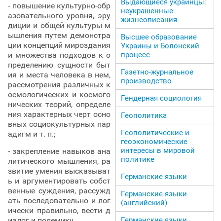
Выдающиеся украинцы:
- повышение культурно-обр
неукрашенные
азовательного уровня, эру
жизнеописания
диции и общей культуры м
ышления путем демонстра
Высшее образование
ции концепций мироздания
Украины и Болонский
процесс
и множества подходов к о
пределению сущности быт
Газетно-журнальное
ия и места человека в нем,
производство
рассмотрения различных к
осмологических и космого
Гендерная социология
нических теорий, определе
ния характерных черт осно
Геополитика
вных социокультурных пар
Геополитические и
адигм и т. п.;
геоэкономические
интересы в мировой
- закрепление навыков ана
политике
литического мышления, ра
звитие умения высказыват
Германские языки
ь и аргументировать собст
венные суждения, рассужд
Германские языки
ать последовательно и лог
(английский)
ически правильно, вести д
Германские языки
иалог и полемику.