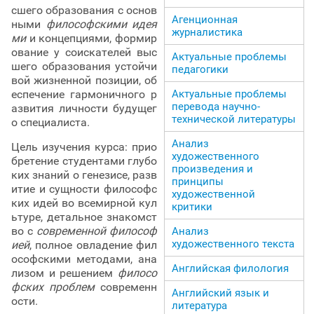
сшего образования с основ
Агенционная
ными
философскими идея
журналистика
ми
и концепциями, формир
ование у соискателей выс
Актуальные проблемы
шего образования устойчи
педагогики
вой жизненной позиции, об
еспечение гармоничного р
Актуальные проблемы
перевода научно-
азвития личности будущег
технической литературы
о специалиста.
Анализ
Цель изучения курса: прио
художественного
бретение студентами глубо
произведения и
ких знаний о генезисе, разв
принципы
итие и сущности философс
художественной
ких идей во всемирной кул
критики
ьтуре, детальное знакомст
во с
современной философ
Анализ
художественного текста
ией
, полное овладение фил
ософскими методами, ана
Английская филология
лизом и решением
филосо
фских проблем
современн
Английский язык и
ости.
литература