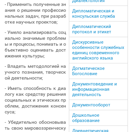
Диалектология
- Применить полученные зн
ания о решении профессио
Дипломатическая и
нальных задач, при разраб
консульская служба
отке научных проектов;
Дипломатический
протокол и этикет
- Умело анализировать соц
иально значимые проблем
Дискурсивные
ы и процессы, понимать и о
особенности служебных
бъективно оценивать дост
единиц современного
ижения культуры;
английского языка
- Владеть методологией на
Догматическое
учного познания, творческ
Богословие
ой деятельности;
Документоведение и
- Иметь способность к диа
информационная
логу как средству решения
деятельность
социальных и этических пр
Документооборот
облем, достижения консен
суса;
Дошкольное
образование
- Убедительно обосновыва
ть свою мировоззренческу
Древнегреческая