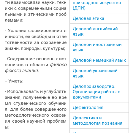
ти взаимосвязи науки, техн
прикладное искусство
(ДПИ)
ики с современными социа
льными и этическими проб
Деловая этика
лемами;
Деловой английский
- Условия формирования л
язык
ичности, ее свободы и отве
тственности за сохранение
Деловой иностранный
жизни, природы, культуры;
язык
- Содержание основных ист
Деловой немецкий язык
очников в области
филосо
фского знания.
Деловой украинский
язык
-- Уметь:
Делопроизводство.
- Использовать и углублять
Организация работы с
документами
знания, полученные во вре
мя студенческого обучени
Дефектология
я, для более совершенного
методологического освоен
Диалектика и
ия своей научной проблем
методология познания
ы;