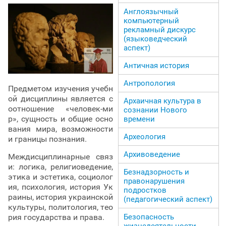
Англоязычный
компьютерный
рекламный дискурс
(языковедческий
аспект)
Античная история
Антропология
Предметом изучения учебн
ой дисциплины является с
Архаичная культура в
оотношение «человек-ми
сознании Нового
р», сущность и общие осно
времени
вания мира, возможности
Археология
и границы познания.
Архивоведение
Междисциплинарные связ
и: логика, религиоведение,
Безнадзорность и
этика и эстетика, социолог
правонарушения
ия, психология, история Ук
подростков
раины, история украинской
(педагогический аспект)
культуры, политология, тео
Безопасность
рия государства и права.
жизнедеятельности