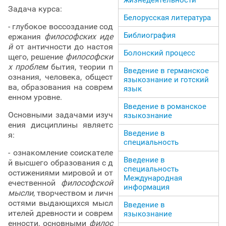
Задача курса:
Белорусская литература
- глубокое воссоздание сод
Библиография
ержания
философских иде
й
от античности до настоя
Болонский процесс
щего, решение
философски
х проблем
бытия, теории п
Введение в германское
ознания, человека, общест
языкознание и готский
ва, образования на соврем
язык
енном уровне.
Введение в романское
Основными задачами изуч
языкознание
ения дисциплины являетс
Введение в
я:
специальность
- ознакомление соискателе
Введение в
й высшего образования с д
специальность
остижениями мировой и от
Международная
ечественной
философской
информация
мысли
, творчеством и личн
остями выдающихся мысл
Введение в
ителей древности и соврем
языкознание
енности, основными
филос