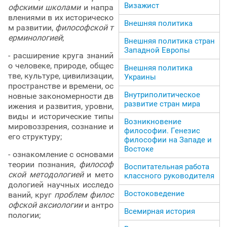
Визажист
офскими школами
и напра
влениями в их историческо
Внешняя политика
м развитии,
философской т
ерминологией
;
Внешняя политика стран
Западной Европы
- расширение круга знаний
о человеке, природе, общес
Внешняя политика
тве, культуре, цивилизации,
Украины
пространстве и времени, ос
Внутриполитическое
новные закономерности дв
развитие стран мира
ижения и развития, уровни,
виды и исторические типы
Возникновение
мировоззрения, сознание и
философии. Генезис
его структуру;
философии на Западе и
Востоке
- ознакомление с основами
теории познания,
философ
Воспитательная работа
ской методологией
и мето
классного руководителя
дологией научных исследо
Востоковедение
ваний, круг
проблем филос
офской аксиологии
и антро
Всемирная история
пологии;