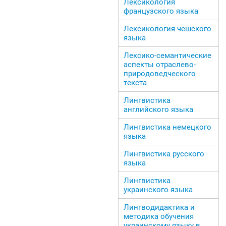
Лексикология
французского языка
Лексикология чешского
языка
Лексико-семантические
аспекты отраслево-
природоведческого
текста
Лингвистика
английского языка
Лингвистика немецкого
языка
Лингвистика русского
языка
Лингвистика
украинского языка
Лингводидактика и
методика обучения
украинскому языку в