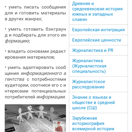
Древняя и
• уметь писать сообщения
средневековая история
для и готовить материалы
южных и западных
в других жанрах;
славян
• уметь готовить бэкграун
Европейская интеграция
д и подбирать для этого
ин
Европейские ценности
формацию
;
Журналистика и PR
• владеть основами редакт
ирования материалов;
Журналистика
(Журналистская
• уметь адаптировать сооб
специальность)
щения
информационного а
гентства
с потребностями
Журналистское
аудитории, соотнеся его с и
расследование
нтересами потенциальных
потребителей
информации
.
Знание о языках и
обществе в средней
школе (СШ)
Зарубежная
историография
всемирной истории