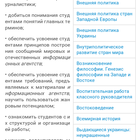
Внешняя политика
урналистики;
Внешняя политика стран
• добиться понимания студ
Западной Европы
ентами понятий главных те
рминов;
Внешняя политика
Украины
• обеспечить усвоение студ
ентами принципов построе
Внутриполитическое
ния сообщений мировых и
развитие стран мира
отечественных
информаци
онных агентств
;
Возникновение
философии. Генезис
• обеспечить усвоение студ
философии на Западе и
Востоке
ентами требований, предъ
являемых к материалам
и
Воспитательная работа
нформационных агентств
,
классного руководителя
научить пользоваться жан
ровым потенциалом;
Востоковедение
• ознакомить студентов с и
Всемирная история
х структурой и организаци
ей работы;
Выдающиеся украинцы:
неукрашенные