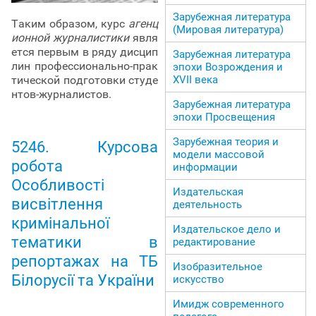
Зарубежная литература
Таким образом, курс
агенц
(Мировая литература)
ионной журналистики
явля
ется первым в ряду дисцип
Зарубежная литература
лин профессионально-прак
эпохи Возрождения и
ХVII века
тической подготовки студе
нтов-журналистов.
Зарубежная литература
эпохи Просвещения
Зарубежная теория и
5246. Курсова
модели массовой
робота
информации
Особливості
Издательская
висвітлення
деятельность
кримінальної
Издательское дело и
тематики в
редактирование
репортажах на ТБ
Изобразительное
Білорусії та України
искусство
Имидж современного