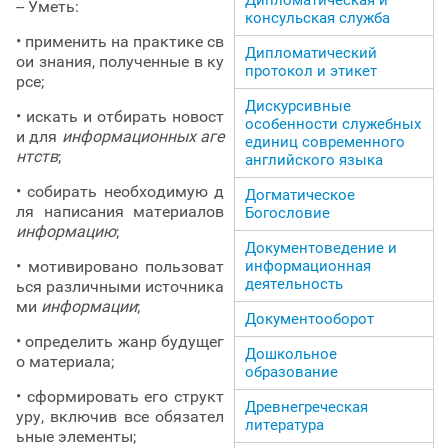
-- Уметь:
консульская служба
• применить на практике св
Дипломатический
ои знания, полученные в ку
протокол и этикет
рсе;
Дискурсивные
• искать и отбирать новост
особенности служебных
и для
информационных аге
единиц современного
нтств
;
английского языка
• собирать необходимую д
Догматическое
ля написания материалов
Богословие
информацию
;
Документоведение и
• мотивировано пользоват
информационная
деятельность
ься различными источника
ми
информации
;
Документооборот
• определить жанр будущег
Дошкольное
о материала;
образование
• сформировать его структ
Древнегреческая
уру, включив все обязател
литература
ьные элементы;