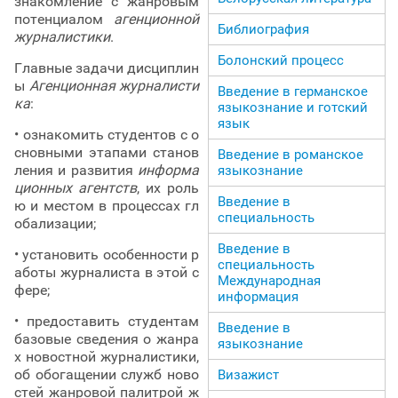
знакомление с жанровым
потенциалом
агенционной
Библиография
журналистики
.
Болонский процесс
Главные задачи дисциплин
ы
Агенционная журналисти
Введение в германское
ка
:
языкознание и готский
язык
• ознакомить студентов с о
сновными этапами станов
Введение в романское
ления и развития
информа
языкознание
ционных агентств
, их роль
Введение в
ю и местом в процессах гл
специальность
обализации;
Введение в
• установить особенности р
специальность
аботы журналиста в этой с
Международная
фере;
информация
• предоставить студентам
Введение в
базовые сведения о жанра
языкознание
х новостной журналистики,
об обогащении служб ново
Визажист
стей жанровой палитрой ж