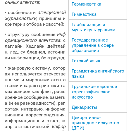
онных агентств
;
Герменевтика
• особенности
агенционной
Гимнастика
журналистики
, принципы и
критерии отбора новостей;
Глобализация и
мультикультурализм
• структуру сообщение
инф
ормационного агентства
: с
Государственное
управление в сфере
лаглайн, Хедлайн, дейтлай
образования
н, лед, су бледнел, источни
ки информации, бэкграунд;
Готский язык
• жанровую систему, котор
Грамматика английского
ая используется отечестве
языка
нными и мировыми агентс
твами и характеристики та
Грузинское народное
ких жанров как факт, расш
хореографическое
иренное сообщение, заметк
искусство
а (и ее разновидности), реп
Декабристы
ортаж, интервью, информа
ционная корреспонденция,
Декоративно-
информационный отчет, ж
прикладное искусство
анр статистической
инфор
(ДПИ)