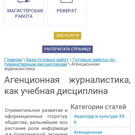
МАГИСТЕРСКАЯ
РЕФЕРАТ
РАБОТА
ВСЕ УСЛУГИ
РАСПЕЧАТАТЬ СТРАНИЦУ
Главная
 \ 
База готовых работ
 \ 
Готовые работы по 
гуманитарным дисциплинам
 \ 
Агенционная 
журналистика
Агенционная журналистика,
как учебная дисциплина
Категории статей
Стремительное развитие и
нформационных структур
Авангард в культуре ХХ
в.
общества, дальнейшее воз
растание роли
информаци
Агенционная
и
в политической, экономи