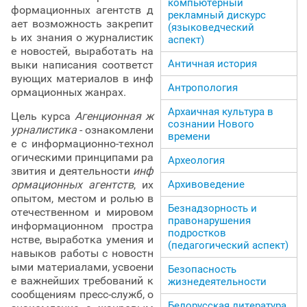
компьютерный
формационных агентств д
рекламный дискурс
ает возможность закрепит
(языковедческий
ь их знания о журналистик
аспект)
е новостей, выработать на
Античная история
выки написания соответст
вующих материалов в инф
Антропология
ормационных жанрах.
Архаичная культура в
Цель курса
Агенционная ж
сознании Нового
урналистика
- ознакомлени
времени
е с информационно-технол
огическими принципами ра
Археология
звития и деятельности
инф
ормационных агентств
, их
Архивоведение
опытом, местом и ролью в
Безнадзорность и
отечественном и мировом
правонарушения
информационном простра
подростков
нстве, выработка умения и
(педагогический аспект)
навыков работы с новостн
ыми материалами, усвоени
Безопасность
е важнейших требований к
жизнедеятельности
сообщениям пресс-служб, о
Белорусская литература