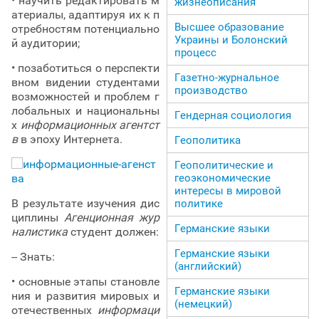
• научить редактировать м
жизнеописания
атериалы, адаптируя их к п
Высшее образование
отребностям потенциально
Украины и Болонский
й аудитории;
процесс
• позаботиться о перспекти
Газетно-журнальное
вном видении студентами
производство
возможностей и проблем г
лобальных и национальны
Гендерная социология
х
информационных агентст
в
в эпоху Интернета.
Геополитика
Геополитические и
геоэкономические
интересы в мировой
В результате изучения дис
политике
циплины
Агенционная жур
Германские языки
налистика
студент должен:
Германские языки
-- Знать:
(английский)
• основные этапы становле
Германские языки
ния и развития мировых и
(немецкий)
отечественных
информаци