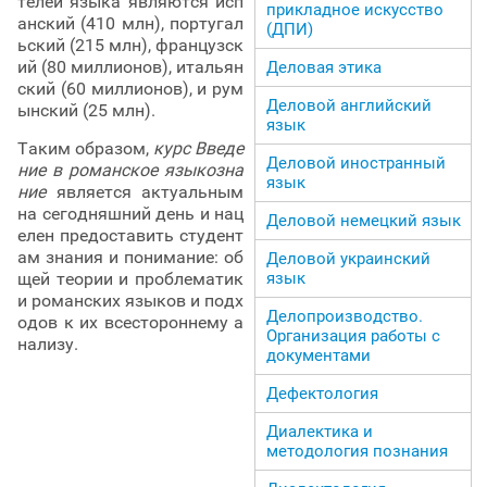
телей языка являются исп
прикладное искусство
анский (410 млн), португал
(ДПИ)
ьский (215 млн), французск
ий (80 миллионов), итальян
Деловая этика
ский (60 миллионов), и рум
Деловой английский
ынский (25 млн).
язык
Таким образом,
курс Введе
Деловой иностранный
ние в романское языкозна
язык
ние
является актуальным
на сегодняшний день и нац
Деловой немецкий язык
елен предоставить студент
ам знания и понимание: об
Деловой украинский
щей теории и проблематик
язык
и романских языков и подх
Делопроизводство.
одов к их всестороннему а
Организация работы с
нализу.
документами
Дефектология
Диалектика и
методология познания