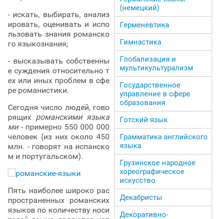
(немецкий)
- искать, выбирать, анализ
ировать, оценивать и испо
Герменевтика
льзовать знания романско
Гимнастика
го языкознания;
Глобализация и
- высказывать собственны
мультикультурализм
е суждения относительно т
ех или иных проблем в сфе
Государственное
ре романистики.
управление в сфере
образования
Сегодня число людей, гово
рящих
романскими языка
Готский язык
ми
- примерно 550 000 000
человек (из них около 450
Грамматика английского
языка
млн. - говорят на испанско
м и португальском).
Грузинское народное
хореографическое
искусство
Пять наиболее широко рас
Декабристы
пространенных романских
языков по количеству носи
Декоративно-