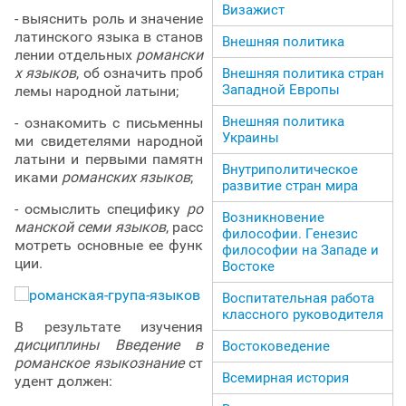
Визажист
- выяснить роль и значение
латинского языка в станов
Внешняя политика
лении отдельных
романски
х языков
, об означить проб
Внешняя политика стран
Западной Европы
лемы народной латыни;
Внешняя политика
- ознакомить с письменны
Украины
ми свидетелями народной
латыни и первыми памятн
Внутриполитическое
иками
романских языков
;
развитие стран мира
- осмыслить специфику
ро
Возникновение
манской семи языков
, расс
философии. Генезис
мотреть основные ее функ
философии на Западе и
ции.
Востоке
Воспитательная работа
классного руководителя
В результате изучения
дисциплины Введение в
Востоковедение
романское языкознание
ст
Всемирная история
удент должен: