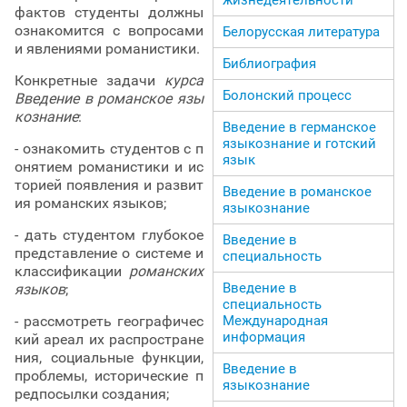
фактов студенты должны
ознакомится с вопросами
Белорусская литература
и явлениями романистики.
Библиография
Конкретные задачи
курса
Болонский процесс
Введение в романское язы
кознание
:
Введение в германское
языкознание и готский
- ознакомить студентов с п
язык
онятием романистики и ис
торией появления и развит
Введение в романское
ия романских языков;
языкознание
- дать студентом глубокое
Введение в
представление о системе и
специальность
классификации
романских
Введение в
языков
;
специальность
- рассмотреть географичес
Международная
информация
кий ареал их распростране
ния, социальные функции,
Введение в
проблемы, исторические п
языкознание
редпосылки создания;