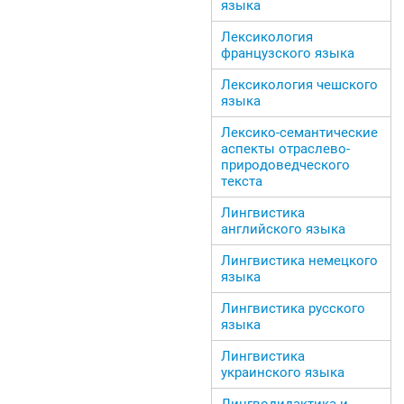
языка
Лексикология
французского языка
Лексикология чешского
языка
Лексико-семантические
аспекты отраслево-
природоведческого
текста
Лингвистика
английского языка
Лингвистика немецкого
языка
Лингвистика русского
языка
Лингвистика
украинского языка
Лингводидактика и