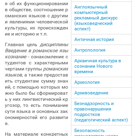
я об их функционировании
Англоязычный
в обществе, соотношение р
компьютерный
оманских языков с другим
рекламный дискурс
и явлениями человеческой
(языковедческий
культуры, их происхожден
аспект)
ие и историю и т.п.
Античная история
Главная цель
дисциплины
Антропология
Введение в романское язы
кознание
- ознакомление с
Архаичная культура в
тудентов с характерными
сознании Нового
чертами группы
романских
времени
языков
, а также предостав
ить студентам сумму знан
Археология
ий, с помощью которых мо
жно было бы сформироват
Архивоведение
ь у них лингвистический кр
Безнадзорность и
угозор, то есть понимание
правонарушения
сути языка и основных зак
подростков
ономерностей его развити
(педагогический аспект)
я.
Безопасность
На материале конкретных
жизнедеятельности