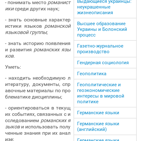
Выдающиеся украинцы:
- понимать место
романист
неукрашенные
ики
среди других наук;
жизнеописания
- знать основные характер
Высшее образование
истики языков
романской
Украины и Болонский
языковой группы
;
процесс
- знать историю появления
Газетно-журнальное
и развития
романских язы
производство
ков
.
Гендерная социология
Уметь:
Геополитика
- находить необходимую л
итературу, документы, спр
Геополитические и
авочные материалы по про
геоэкономические
интересы в мировой
блематике дисциплины;
политике
- ориентироваться в текущ
Германские языки
их событиях, связанных с и
сследованием
романских я
Германские языки
зыков
и использовать полу
(английский)
ченные знания при их анал
изе;
Германские языки