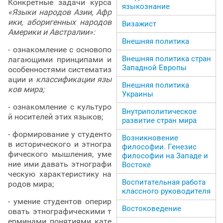
Конкретные задачи курса
языкознание
«Языки народов Азии, Афр
ики, аборигенных народов
Визажист
Америки и Австралии»:
Внешняя политика
- ознакомление с основопо
Внешняя политика стран
лагающими принципами и
Западной Европы
особенностями систематиз
ации и
классификации язы
Внешняя политика
ков мира;
Украины
- ознакомление с культуро
Внутриполитическое
й носителей этих языков;
развитие стран мира
- формирование у студенто
Возникновение
в исторического и этногра
философии. Генезис
фического мышления, уме
философии на Западе и
ние ими давать этнографи
Востоке
ческую характеристику на
Воспитательная работа
родов мира;
классного руководителя
- умение студентов оперир
Востоковедение
овать этнографическими т
ерминами, понятиями, кате