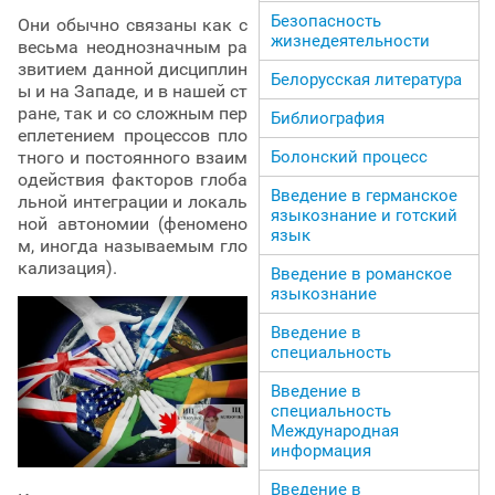
Безопасность
Они обычно связаны как с
жизнедеятельности
весьма неоднозначным ра
звитием данной дисциплин
Белорусская литература
ы и на Западе, и в нашей ст
ране, так и со сложным пер
Библиография
еплетением процессов пло
Болонский процесс
тного и постоянного взаим
одействия факторов глоба
Введение в германское
льной интеграции и локаль
языкознание и готский
ной автономии (феномено
язык
м, иногда называемым гло
кализация).
Введение в романское
языкознание
Введение в
специальность
Введение в
специальность
Международная
информация
Введение в