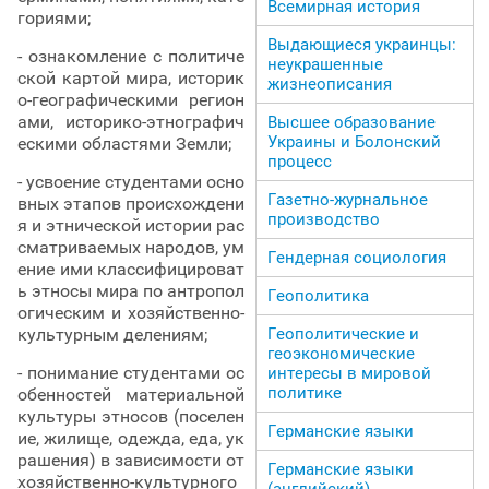
Всемирная история
гориями;
Выдающиеся украинцы:
- ознакомление с политиче
неукрашенные
ской картой мира, историк
жизнеописания
о-географическими регион
ами, историко-этнографич
Высшее образование
Украины и Болонский
ескими областями Земли;
процесс
- усвоение студентами осно
Газетно-журнальное
вных этапов происхождени
производство
я и этнической истории рас
сматриваемых народов, ум
Гендерная социология
ение ими классифицироват
ь этносы мира по антропол
Геополитика
огическим и хозяйственно-
Геополитические и
культурным делениям;
геоэкономические
- понимание студентами ос
интересы в мировой
политике
обенностей материальной
культуры этносов (поселен
Германские языки
ие, жилище, одежда, еда, ук
рашения) в зависимости от
Германские языки
хозяйственно-культурного
(английский)