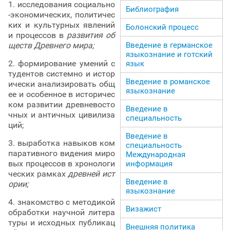
1. исследования социально
Библиография
-экономических, политичес
ких и культурных явлений
Болонский процесс
и процессов в
развития об
ществ Древнего мира;
Введение в германское
языкознание и готский
2. формирование умений с
язык
тудентов системно и истор
Введение в романское
ически анализировать общ
языкознание
ее и особенное в историчес
ком развитии древневосто
Введение в
чных и античных цивилиза
специальность
ций;
Введение в
3. выработка навыков ком
специальность
паративного видения миро
Международная
вых процессов в хронологи
информация
ческих рамках
древней ист
Введение в
ории;
языкознание
4. знакомство с методикой
Визажист
обработки научной литера
туры и исходных публикац
Внешняя политика