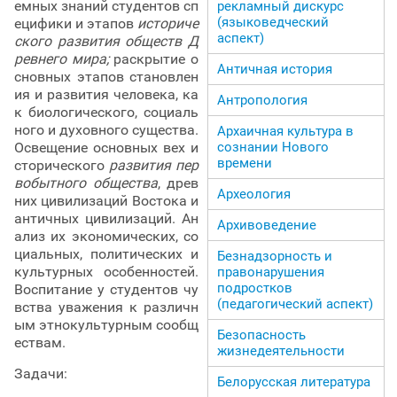
емных знаний студентов сп
рекламный дискурс
(языковедческий
ецифики и этапов
историче
аспект)
ского развития обществ
Д
ревнего мира;
раскрытие о
Античная история
сновных этапов становлен
ия и развития человека, ка
Антропология
к биологического, социаль
ного и духовного существа.
Архаичная культура в
Освещение основных вех и
сознании Нового
времени
сторического
развития пер
вобытного общества
, древ
Археология
них цивилизаций Востока и
античных цивилизаций. Ан
Архивоведение
ализ их экономических, со
циальных, политических и
Безнадзорность и
культурных особенностей.
правонарушения
подростков
Воспитание у студентов чу
(педагогический аспект)
вства уважения к различн
ым этнокультурным сообщ
Безопасность
ествам.
жизнедеятельности
Задачи:
Белорусская литература