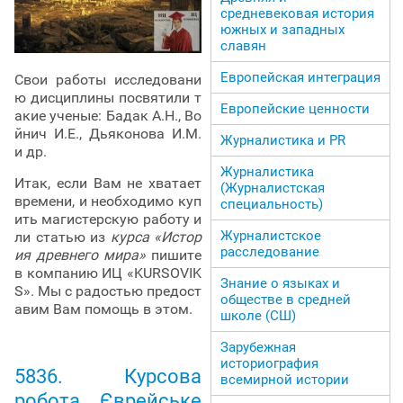
средневековая история
южных и западных
славян
Европейская интеграция
Свои работы исследовани
ю дисциплины посвятили т
Европейские ценности
акие ученые: Бадак А.Н., Во
йнич И.Е., Дьяконова И.М.
Журналистика и PR
и др.
Журналистика
Итак, если Вам не хватает
(Журналистская
времени, и необходимо куп
специальность)
ить магистерскую работу и
Журналистское
ли статью из
курса «Истор
расследование
ия древнего мира»
пишите
в компанию ИЦ «KURSOVIK
Знание о языках и
S». Мы с радостью предост
обществе в средней
авим Вам помощь в этом.
школе (СШ)
Зарубежная
историография
5836. Курсова
всемирной истории
робота Єврейське