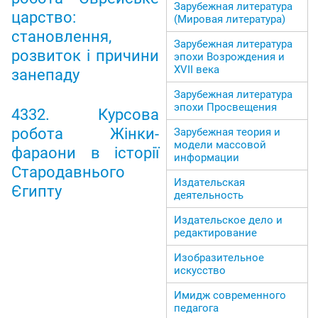
Зарубежная литература
царство:
(Мировая литература)
становлення,
Зарубежная литература
розвиток і причини
эпохи Возрождения и
ХVII века
занепаду
Зарубежная литература
эпохи Просвещения
4332. Курсова
робота Жінки-
Зарубежная теория и
модели массовой
фараони в історії
информации
Стародавнього
Издательская
Єгипту
деятельность
Издательское дело и
редактирование
Изобразительное
искусство
Имидж современного
педагога