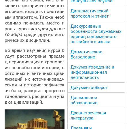
консульская служба
ыслить историческими кат
Дипломатический
егориям, владеть понятийн
протокол и этикет
ым аппаратом. Также необ
ходимо понимать место и
Дискурсивные
роль курса
истории древне
особенности служебных
го мира
среди других исто
единиц современного
рических дисциплин.
английского языка
Во время изучения курса б
Догматическое
удут рассмотрены предме
Богословие
т, периодизация и хронолог
Документоведение и
ия первобытной истории, в
информационная
осточных и античных циви
деятельность
лизаций, их источниковедч
еская и историографическ
Документооборот
ая база, раскрыт процесс с
тановления, расцвета и упа
Дошкольное
дка цивилизаций.
образование
Древнегреческая
литература
Древняя и