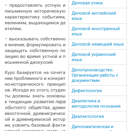
Деловая этика
− предоставлять устную и
письменную историческую
Деловой английский
характеристику событиям,
язык
явлениям, выдающимся де
ятелям;
Деловой иностранный
язык
− высказывать собственно
Деловой немецкий язык
е мнение, формулировать и
защищать собственную по
Деловой украинский
зицию во время устной и п
язык
исьменной дискуссий.
Делопроизводство.
Курс базируется на сочета
Организация работы с
нии проблемного и конкрет
документами
но-исторического принцип
ов. Исходя из этого, студен
Дефектология
ты должны знать основны
Диалектика и
е тенденции
развития перв
методология познания
обытного общества
, древн
евосточной, древнегреческ
Диалектология
ой и древнеримской истор
ии, усвоить базовый факти
Дипломатическая и
ческий материал, уметь м