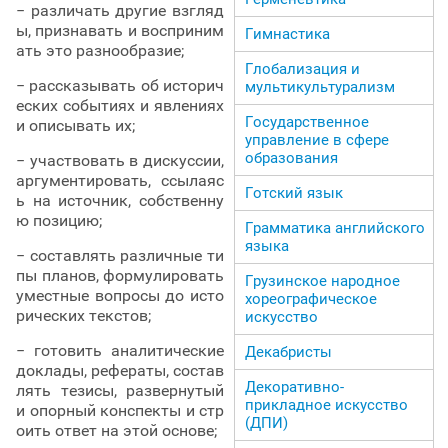
− различать другие взгляд
ы, признавать и восприним
Гимнастика
ать это разнообразие;
Глобализация и
− рассказывать об историч
мультикультурализм
еских событиях и явлениях
Государственное
и описывать их;
управление в сфере
образования
− участвовать в дискуссии,
аргументировать, ссылаяс
Готский язык
ь на источник, собственну
ю позицию;
Грамматика английского
языка
− составлять различные ти
пы планов, формулировать
Грузинское народное
уместные вопросы до исто
хореографическое
рических текстов;
искусство
− готовить аналитические
Декабристы
доклады, рефераты, состав
Декоративно-
лять тезисы, развернутый
прикладное искусство
и опорный конспекты и стр
(ДПИ)
оить ответ на этой основе;