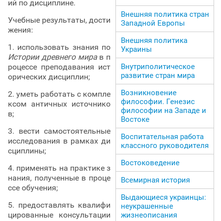
ий по дисциплине.
Внешняя политика стран
Учебные результаты, дости
Западной Европы
жения:
Внешняя политика
1. использовать знания по
Украины
Истории древнего мира
в п
роцессе преподавания ист
Внутриполитическое
развитие стран мира
орических дисциплин;
Возникновение
2. уметь работать с компле
философии. Генезис
ксом античных источнико
философии на Западе и
в;
Востоке
3. вести самостоятельные
Воспитательная работа
исследования в рамках ди
классного руководителя
сциплины;
Востоковедение
4. применять на практике з
нания, полученные в проце
Всемирная история
ссе обучения;
Выдающиеся украинцы:
5. предоставлять квалифи
неукрашенные
цированные консультации
жизнеописания