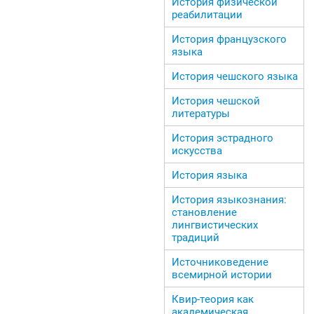
История физической
реабилитации
История французского
языка
История чешского языка
История чешской
литературы
История эстрадного
искусства
История языка
История языкознания:
становление
лингвистических
традиций
Источниковедение
всемирной истории
Квир-теория как
академическая