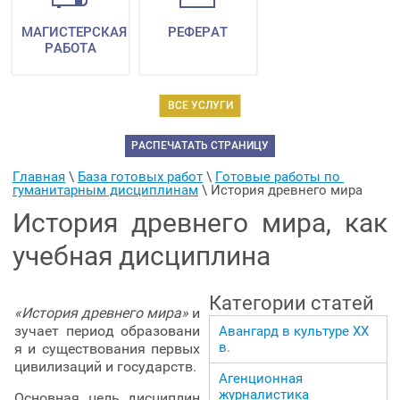
МАГИСТЕРСКАЯ
РЕФЕРАТ
РАБОТА
ВСЕ УСЛУГИ
РАСПЕЧАТАТЬ СТРАНИЦУ
Главная
 \ 
База готовых работ
 \ 
Готовые работы по 
гуманитарным дисциплинам
 \ 
История древнего мира
История древнего мира, как
учебная дисциплина
Категории статей
«История древнего мира»
и
зучает период образовани
Авангард в культуре ХХ
в.
я и существования первых
цивилизаций и государств.
Агенционная
журналистика
Основная цель дисциплин