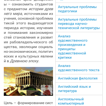
ы – ознакомить студентов
Актуальные проблемы
с предметом
истории древ
педагогики
него мира,
источниками из
учения, основной проблема
Актуальные проблемы
тикой этого выдающегося
перевода научно-
периода истории, изучения
технической литературы
и понимания закономерно
Анализ
стей становления и развит
художественного
ия рабовладельческого об
произведения и
щества, эволюции социаль
принципы
но-экономических, политич
художественной
еских и культурных явлени
критики
й в
Древнюю эпоху.
Анализ
художественного текста
Английская филология
Английский язык и
литература
Англоязычный
Цель – формирование сист
компьютерный