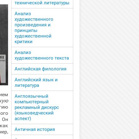
технической литературы
Анализ
художественного
произведения и
принципы
художественной
критики
Анализ
художественного текста
Английская филология
Английский язык и
литература
ием
Англоязычный
кую
компьютерный
гию
рекламный дискурс
кого
(языковедческий
аспект)
 Он
как
Античная история
мер,
.