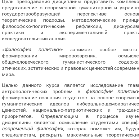
Цель преподавания дисциплины представить комплекс
представление о современной гуманитарной и украинс
государствообразующей перспективе: основ
теоретические подходы, методологические принци
философско-политические рефлексии, дискурсив
практики и экспериментальный практи
исследовательский анализ.
«Философия политики»
занимает особое мест
формировании мировоззрения, осмысле
общечеловеческого, гуманистического содержа
этических, эстетических и правовых ценностей современ
мира.
Целью данного курса является исследование глав
антропологических проблем в
философии политик
формирование сознания студентов на основе современ
гуманистических идеалов либерально-демократичес
ценностей, национально-патриотических и гражданс
приоритетов. Определяющим в процессе изуче
дисциплины является осмысление студентами специф
современной философии
, которая поможет им, буду
специалистам, раскрыть максимальные теоретически