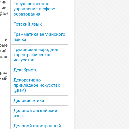
ии,
Государственное
ии,
управление в сфере
фии
образования
Готский язык
Грамматика английского
х и
языка
рые
Грузинское народное
ий,
хореографическое
как
искусство
Декабристы
рса
ный
Декоративно-
прикладное искусство
(ДПИ)
Деловая этика
Деловой английский
язык
Деловой иностранный