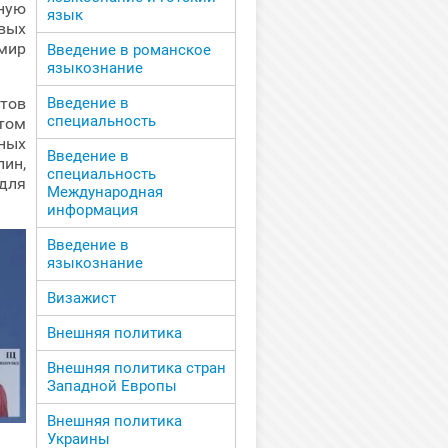
ную
язык
вых
 мир
Введение в романское
языкознание
тов
Введение в
специальность
том
ных
Введение в
ин,
специальность
для
Международная
информация
Введение в
языкознание
Визажист
Внешняя политика
Внешняя политика стран
Западной Европы
Внешняя политика
Украины