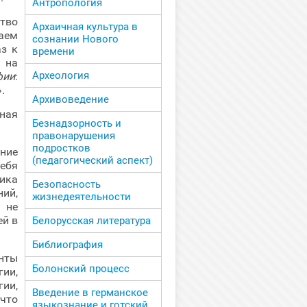
Антропология
тво
Архаичная культура в
чаем
сознании Нового
з к
времени
 на
Археология
фии
:
.
Архивоведение
ная
Безнадзорность и
правонарушения
подростков
ние
(педагогический аспект)
ебя
гика
Безопасность
ий,
жизнедеятельности
 не
ей в
Белорусская литература
Библиография
нты
Болонский процесс
ии,
ии,
Введение в германское
 что
языкознание и готский