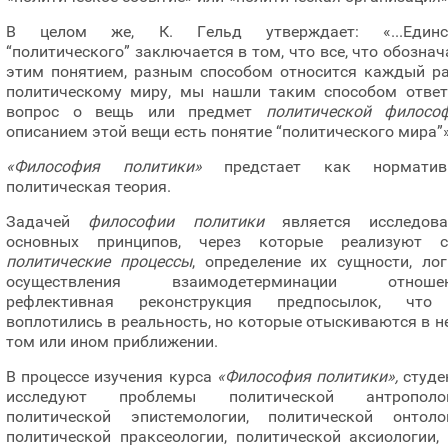
В целом же, К. Гельд утверждает: «...Единс
“политического” заключается в том, что все, что обозна
этим понятием, разным способом относится каждый ра
политическому миру, мы нашли таким способом ответ
вопрос о вещь или предмет
политической филосо
описанием этой вещи есть понятие “политического мира”»
«Философия политики»
предстает как норматив
политическая теория.
Задачей
философии политики
является исследова
основных принципов, через которые реализуют с
политические процессы
, определение их сущности, ло
осуществления взаимодетерминации отношен
рефлективная реконструкция предпосылок, что
воплотились в реальность, но которые отыскиваются в н
том или ином приближении.
В процессе изучения курса
«Философия политики»,
студе
исследуют проблемы политической антрополог
политической эпистемологии, политической онтолог
политической праксеологии, политической аксиологии,