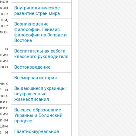
ное
кой
Внутриполитическое
развитие стран мира
ные
пы,
Возникновение
ные
философии. Генезис
ко-
философии на Западе и
Востоке
о в
Воспитательная работа
ния
классного руководителя
ния
ного
Востоковедение
Всемирная история
ных
Выдающиеся украинцы:
и
и
неукрашенные
ных
жизнеописания
ких
ких
Высшее образование
ния
Украины и Болонский
ики
процесс
щим
Газетно-журнальное
е и