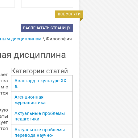
ВСЕ УСЛУГИ
РАСПЕЧАТАТЬ СТРАНИЦУ
арным дисциплинам
 \ 
Философия 
ная дисциплина
Категории статей
ает
ства
Авангард в культуре ХХ
в.
ым с
тся
Агенционная
журналистика
кую
Актуальные проблемы
таты
педагогики
ует
тся
Актуальные проблемы
перевода научно-