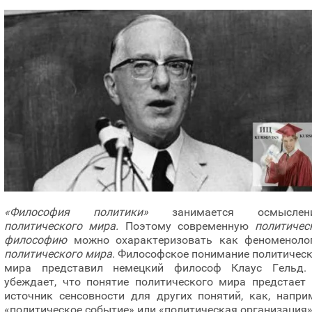
«Философия политики»
занимается осмыслен
политического мира.
Поэтому современную
политичес
философию
можно охарактеризовать как феноменоло
политического мира
. Философское понимание политичес
мира представил немецкий философ Клаус Гельд.
убеждает, что понятие политического мира предстает 
источник сенсовности для других понятий, как, напри
«политическое событие» или «политическая организация»