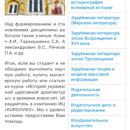
историография
всемирной истории
Зарубежная литература
(Мировая литература)
Над формированием и ста
новлением дисциплины ра
Зарубежная литература
ботали такие ученые: Коме
эпохи Возрождения и
ч А.И., Таранушенко С.А., А
ХVII века
лександрович В.С., Ричков
П.А. и др.
Зарубежная литература
эпохи Просвещения
Итак, если вы студент и не
обходимо выполнить науч
Зарубежная теория и
модели массовой
ную работу, купить магист
информации
ерскую работу или статью
из курса
«История украинс
Издательская
кой церковной архитектур
деятельность
ы»,
а времени вовсе нет, об
ращайтесь в компанию ИЦ
Издательское дело и
«KURSOVIKS». Мы с удовол
редактирование
ьствием предоставим Вам
Изобразительное
помощь.
искусство