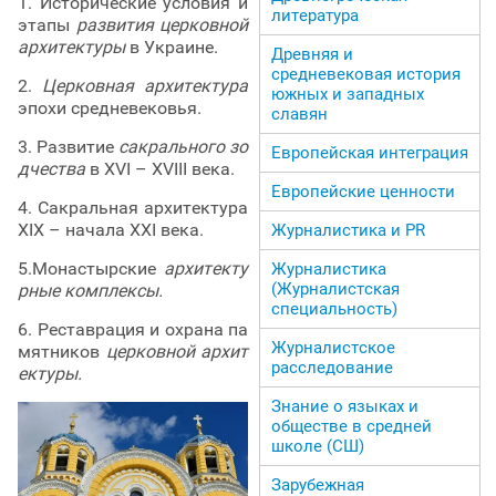
1. Исторические условия и
литература
этапы
развития церковной
архитектуры
в Украине.
Древняя и
средневековая история
2.
Церковная архитектура
южных и западных
эпохи средневековья.
славян
3. Развитие
сакрального зо
Европейская интеграция
дчества
в XVI – XVIII века.
Европейские ценности
4. Сакральная архитектура
ХІХ – начала ХХІ века.
Журналистика и PR
5.Монастырские
архитекту
Журналистика
(Журналистская
рные комплексы.
специальность)
6. Реставрация и охрана па
Журналистское
мятников
церковной архит
расследование
ектуры.
Знание о языках и
обществе в средней
школе (СШ)
Зарубежная