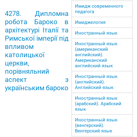
Имидж современного
педагога
4278. Дипломна
робота Бароко в
Имиджелогия
архітектурі Італії та
Иностранный язык
Римської імперії під
Иностранный язык
впливом
(американский
католицької
английский).
Американский
церкви,
английский язык
порівняльний
Иностранный язык
аспект з
(английский).
українським бароко
Английский язык
Иностранный язык
(арабский). Арабский
язык
Иностранный язык
(венгерский).
Венгерский язык