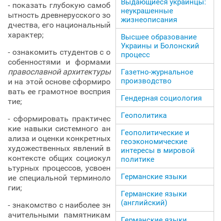
Выдающиеся украинцы:
- показать глубокую самоб
неукрашенные
ытность древнерусского зо
жизнеописания
дчества, его национальный
характер;
Высшее образование
Украины и Болонский
- ознакомить студентов с о
процесс
собенностями и формами
православной архитектуры
Газетно-журнальное
производство
и на этой основе сформиро
вать ее грамотное восприя
Гендерная социология
тие;
Геополитика
- сформировать практичес
кие навыки системного ан
Геополитические и
ализа и оценки конкретных
геоэкономические
художественных явлений в
интересы в мировой
контексте общих социокул
политике
ьтурных процессов, усвоен
Германские языки
ие специальной терминоло
гии;
Германские языки
(английский)
- знакомство с наиболее зн
ачительными памятникам
Германские языки