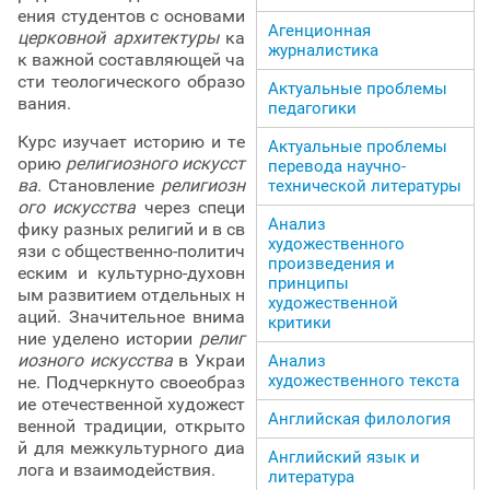
ения студентов с основами
Агенционная
церковной архитектуры
ка
журналистика
к важной составляющей ча
сти теологического образо
Актуальные проблемы
вания.
педагогики
Курс изучает историю и те
Актуальные проблемы
орию
религиозного искусст
перевода научно-
ва
. Становление
религиозн
технической литературы
ого искусства
через специ
Анализ
фику разных религий и в св
художественного
язи с общественно-политич
произведения и
еским и культурно-духовн
принципы
ым развитием отдельных н
художественной
аций. Значительное внима
критики
ние уделено истории
религ
иозного искусства
в Украи
Анализ
художественного текста
не. Подчеркнуто своеобраз
ие отечественной художест
Английская филология
венной традиции, открыто
й для межкультурного диа
Английский язык и
лога и взаимодействия.
литература