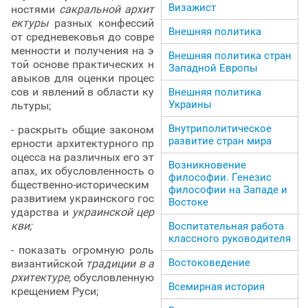
Визажист
ностями
сакральной архит
ектуры
разных конфессий
Внешняя политика
от средневековья до совре
менности и получения на э
Внешняя политика стран
той основе практических н
Западной Европы
авыков для оценки процес
сов и явлений в области ку
Внешняя политика
Украины
льтуры;
Внутриполитическое
- раскрыть общие законом
развитие стран мира
ерности архитектурного пр
оцесса на различных его эт
Возникновение
апах, их обусловленность о
философии. Генезис
бщественно-историческим
философии на Западе и
развитием украинского гос
Востоке
ударства и
украинской цер
кви;
Воспитательная работа
классного руководителя
- показать огромную роль
Востоковедение
византийской
традиции в а
рхитектуре,
обусловленную
Всемирная история
крещением Руси;