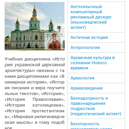
Англоязычный
компьютерный
рекламный дискурс
(языковедческий
аспект)
Античная история
Антропология
Архаичная культура в
Учебная дисциплина
«Исто
сознании Нового
рия украинской церковной
времени
архитектуры»
связана с та
кими дисциплинами как «В
Археология
семирная история», «Истор
ия писания и вера поучите
Архивоведение
льных текстов», «История»,
Безнадзорность и
«История Православия»,
правонарушения
«История католицизма»,
подростков
«История протестантизм
(педагогический аспект)
а», «Мировая религиоведче
ская мысль» и тому подоб
Безопасность
ное.
жизнедеятельности