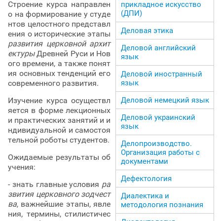
Строение курса направлен
прикладное искусство
(ДПИ)
о на формирование у студе
нтов целостного представл
Деловая этика
ения о исторические этапы
развития церковной архит
Деловой английский
ектуры
Древней Руси и Нов
язык
ого времени, а также понят
ия основных тенденций его
Деловой иностранный
язык
современного развития.
Деловой немецкий язык
Изучение курса осуществл
яется в форме лекционных
Деловой украинский
и практических занятий и и
язык
ндивидуальной и самостоя
тельной роботы студентов.
Делопроизводство.
Организация работы с
Ожидаемые результаты об
документами
учения:
Дефектология
- знать главные условия
ра
звития церковного зодчест
Диалектика и
ва
, важнейшие этапы, явле
методология познания
ния, термины, стилистичес