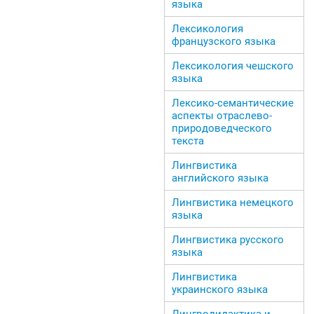
языка
Лексикология
французского языка
Лексикология чешского
языка
Лексико-семантические
аспекты отраслево-
природоведческого
текста
Лингвистика
английского языка
Лингвистика немецкого
языка
Лингвистика русского
языка
Лингвистика
украинского языка
Лингводидактика и