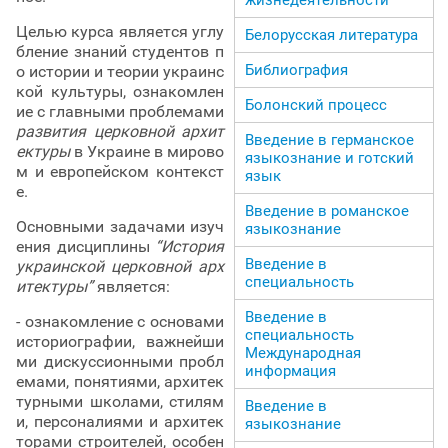
Целью курса является углу
Белорусская литература
бление знаний студентов п
Библиография
о истории и теории украинс
кой культуры, ознакомлен
Болонский процесс
ие с главными проблемами
развития церковной архит
Введение в германское
ектуры
в Украине в мирово
языкознание и готский
м и европейском контекст
язык
е.
Введение в романское
Основными задачами изуч
языкознание
ения дисциплины
“История
Введение в
украинской церковной арх
специальность
итектуры”
является:
Введение в
- ознакомление с основами
специальность
историографии, важнейши
Международная
ми дискуссионными пробл
информация
емами, понятиями, архитек
турными школами, стилям
Введение в
и, персоналиями и архитек
языкознание
торами строителей, особен