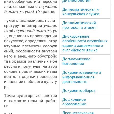
Диалектология
кие особенности и персона
лии, связанные с
церковно
Дипломатическая и
й архитектурой
в Украине;
консульская служба
- уметь анализировать лит
Дипломатический
ературу по истории
украин
протокол и этикет
ской церковной архитектур
ы,
оценивать произведения
Дискурсивные
искусства, определять стру
особенности служебных
единиц современного
ктурные элементы сооруж
английского языка
ений, особенности внутрен
него и внешнего обустройс
Догматическое
тва храмов различных кон
Богословие
цессий и получения на этой
основе практических навы
Документоведение и
ков для оценки процессов
информационная
и явлений в области культу
деятельность
ры.
Документооборот
Темы аудиторных занятий
Дошкольное
и самостоятельной работ
образование
ы:
Древнегреческая