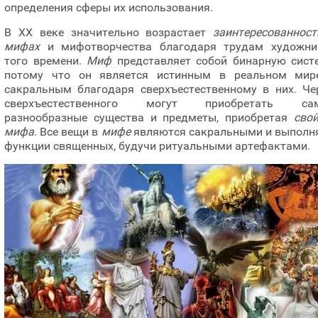
определения сферы их использования.
В ХХ веке значительно возрастает
заинтересованност
мифах
и мифотворчества благодаря трудам художни
того времени.
Миф
представляет собой бинарную сист
потому что он является истинным в реальном мир
сакральным благодаря сверхъестественному в них. Че
сверхъестественного могут приобретать са
разнообразные существа и предметы, приобретая
сво
мифа
. Все вещи в
мифе
являются сакральными и выполн
функции священных, будучи ритуальными артефактами.