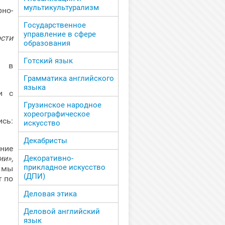
мультикультурализм
но-
Государственное
управление в сфере
ости
образования
Готский язык
я в
Грамматика английского
языка
и с
Грузинское народное
хореографическое
сь:
искусство
Декабристы
ание
Декоративно-
и»,
прикладное искусство
 мы
(ДПИ)
т по
Деловая этика
Деловой английский
язык