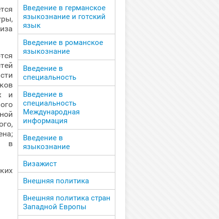
Введение в германское
тся
языкознание и готский
ры,
язык
иза
Введение в романское
языкознание
тся
тей
Введение в
сти
специальность
ков
Введение в
х и
специальность
ого
Международная
ной
информация
го,
на;
Введение в
я в
языкознание
Визажист
ких
Внешняя политика
Внешняя политика стран
Западной Европы