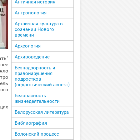
Античная история
Антропология
Архаичная культура в
сознании Нового
времени
Археология
Архивоведение
ть"
енее
Безнадзорность и
яло
правонарушения
стро
подростков
ель
(педагогический аспект)
ого
Безопасность
жизнедеятельности
щих
Белорусская литература
Библиография
Болонский процесс