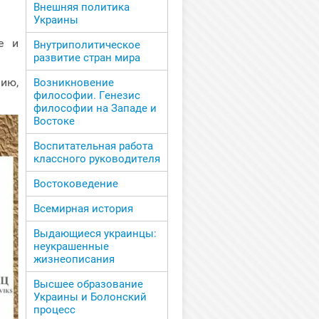
Внешняя политика
Украины
е и
Внутриполитическое
развитие стран мира
ию,
Возникновение
философии. Генезис
философии на Западе и
Востоке
Воспитательная работа
классного руководителя
Востоковедение
Всемирная история
Выдающиеся украинцы:
неукрашенные
жизнеописания
Высшее образование
Украины и Болонский
процесс