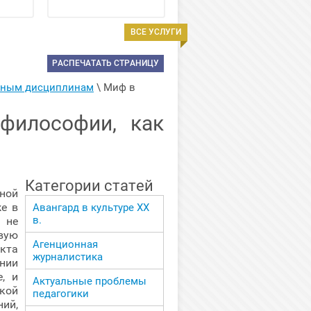
ВСЕ УСЛУГИ
РАСПЕЧАТАТЬ СТРАНИЦУ
арным дисциплинам
 \ 
Миф в 
философии, как
Категории статей
ной
же в
Авангард в культуре ХХ
в.
 не
вую
Агенционная
кта
журналистика
нии
, и
Актуальные проблемы
ткой
педагогики
ий,