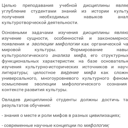
Целью преподавания учебной дисциплины являе
углубление студентами знаний из истории культу
получения необходимых навыков анал
культуротворческой деятельности.
Основными задачами изучения дисциплины являю
изучение сущности, особенностей и закономернос
появления и
эволюции мифологии
как органической ча
мировой культуры. Формирование навы
культурологического
анализа мифа
, его структурны
функциональных характеристик на базе основательн
изучения культурно-исторических источников и науч
литературы; целостное
видение мифа
как сложно
универсального, многоуровневого культурного феноме
осмысление эволюции мифологического сознани
контексте развития культуры.
Овладев дисциплиной студенты должны достичь та
результатов обучения:
- знания о месте и роли мифов в разных цивилизациях;
- современные научные концепции по
мифологии;