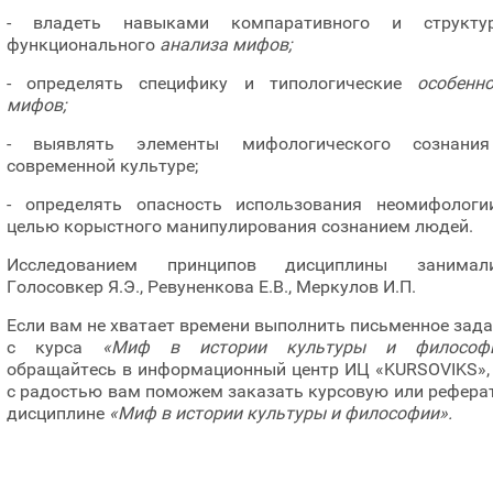
- владеть навыками компаративного и структур
функционального
анализа мифов;
- определять специфику и типологические
особенн
мифов;
- выявлять элементы мифологического сознани
современной культуре;
- определять опасность использования неомифологи
целью корыстного манипулирования сознанием людей.
Исследованием принципов дисциплины занимали
Голосовкер Я.Э., Ревуненкова Е.В., Меркулов И.П.
Если вам не хватает времени выполнить письменное зад
с курса
«Миф в истории культуры и философи
обращайтесь в информационный центр ИЦ «KURSOVIKS»,
с радостью вам поможем заказать курсовую или рефера
дисциплине
«Миф в истории культуры и философии».