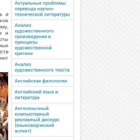
Актуальные проблемы
перевода научно-
ь в
технической литературы
ков
Анализ
ему,
художественного
е и
произведения и
рты
принципы
мые
художественной
йств
критики
яют
Анализ
художественного текста
Английская филология
Английский язык и
литература
Англоязычный
компьютерный
рекламный дискурс
(языковедческий
аспект)