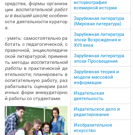
историография
средства, формы организа
всемирной истории
ции
воспитательной работ
ы в высшей школе
; особенн
Зарубежная литература
ости деятельности куратор
(Мировая литература)
а.
Зарубежная литература
- уметь: самостоятельно ра
эпохи Возрождения и
ботать с педагогической, с
ХVII века
правочной, энциклопедиче
Зарубежная литература
ской литературой; применя
эпохи Просвещения
ть методы
воспитательной
работы
в практической де
Зарубежная теория и
ятельности; планировать в
модели массовой
оспитательную работу, раз
информации
рабатывать сценарии разл
ичных форм внеаудиторно
Издательская
й работы со студентами.
деятельность
Издательское дело и
редактирование
Изобразительное
искусство