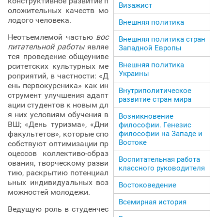
конструктивное развитие п
Визажист
оложительных качеств мо
лодого человека.
Внешняя политика
Неотъемлемой частью
вос
Внешняя политика стран
питательной работы
являе
Западной Европы
тся проведение общеуниве
Внешняя политика
рситетских культурных ме
Украины
роприятий, в частности: «Д
ень первокурсника» как ин
Внутриполитическое
струмент улучшения адапт
развитие стран мира
ации студентов к новым дл
я них условиям обучения в
Возникновение
ВШ; «День туризма», «Дни
философии. Генезис
философии на Западе и
факультетов», которые спо
Востоке
собствуют оптимизации пр
оцессов коллективо-образ
Воспитательная работа
ования, творческому разви
классного руководителя
тию, раскрытию потенциал
ьных индивидуальных воз
Востоковедение
можностей молодежи.
Всемирная история
Ведущую роль в студенчес