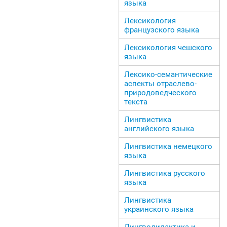
языка
Лексикология
французского языка
Лексикология чешского
языка
Лексико-семантические
аспекты отраслево-
природоведческого
текста
Лингвистика
английского языка
Лингвистика немецкого
языка
Лингвистика русского
языка
Лингвистика
украинского языка
Лингводидактика и