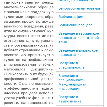
удиторных занятий препод
аватель-психолог обращае
Белорусская литература
т внимание на поддержку с
тудентами здорового обра
Библиография
за жизни, профилактику де
Болонский процесс
виантного поведения, разв
итие коммуникативной кул
Введение в германское
ьтуры, воспитывает их отв
языкознание и готский
етственность, пунктуально
язык
сть и организованность, уг
лубляет стремление к само
Введение в романское
языкознание
воспитанию, ориентирует с
тудентов на необходимост
Введение в
ь использования учебных
специальность
материалов дисциплины
«Психология» в их будущей
Введение в
профессиональной деятел
специальность
ьности. С целью повышени
Международная
я эффективности в педагог
информация
ическом процессе использ
Введение в
уются учебные фильмы и т
языкознание
ренинги, направленные на