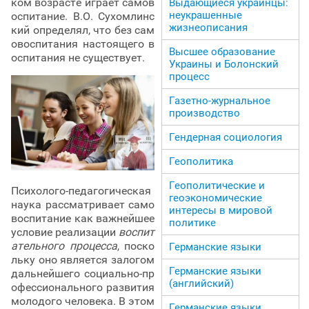
ком возрасте играет самов
Выдающиеся украинцы:
неукрашенные
оспитание. В.О. Сухомлинс
жизнеописания
кий определял, что без сам
овоспитания настоящего в
Высшее образование
оспитания не существует.
Украины и Болонский
процесс
Газетно-журнальное
производство
Гендерная социология
Геополитика
Геополитические и
Психолого-педагогическая
геоэкономические
наука рассматривает само
интересы в мировой
воспитание как важнейшее
политике
условие реализации
воспит
ательного процесса
, поско
Германские языки
льку оно является залогом
Германские языки
дальнейшего социально-пр
(английский)
офессионального развития
молодого человека. В этом
Германские языки