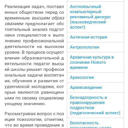
Реализация задач, поставл
Англоязычный
компьютерный
енных обществом перед со
рекламный дискурс
временным
высшим образ
(языковедческий
ованием
предполагает обс
аспект)
тоятельный анализ подгот
овки специалистов к выпо
Античная история
лнению профессиональной
деятельности на высоком
Антропология
уровне. В процессе осущест
Архаичная культура в
вления образовательной д
сознании Нового
еятельности педагог высш
времени
ей школы решает професси
ональные задачи воспитан
Археология
ия, обучения и развития ст
уденческой молодежи, кот
Архивоведение
орые являются равноценн
Безнадзорность и
ыми по своему социализир
правонарушения
ующему значению.
подростков
(педагогический аспект)
Рассматривая вопрос с поз
иции психологии, отметим,
Безопасность
что во время проведения а
жизнедеятельности