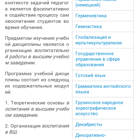
контексте задачей педагог
(немецкий)
а является фасилитативно
е содействие процессу сам
Герменевтика
овоспитания студентов во
Гимнастика
время обучения.
Глобализация и
Предметом изучения учебн
мультикультурализм
ой дисциплины является о
рганизация
воспитательно
Государственное
й работы в высшем учебно
управление в сфере
м заведении
.
образования
Программа учебной дисци
Готский язык
плины состоит из следующ
их содержательных модул
Грамматика английского
языка
ей:
Грузинское народное
1. Теоретические основы
в
хореографическое
оспитания в высшем учебн
искусство
ом заведении
.
Декабристы
2. Организация
воспитания
в ВШ.
Декоративно-