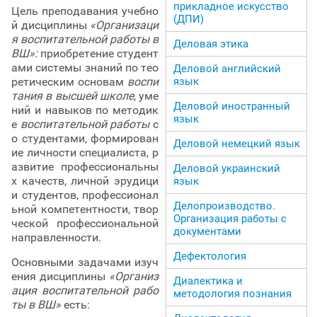
прикладное искусство
Цель преподавания учебно
(ДПИ)
й дисциплины
«Организаци
я воспитательной работы в
Деловая этика
ВШ»:
приобретение студент
ами системы знаний по тео
Деловой английский
язык
ретическим основам
воспи
тания в высшей школе
, уме
Деловой иностранный
ний и навыков по методик
язык
е
воспитательной работы
с
о студентами, формирован
Деловой немецкий язык
ие личности специалиста, р
азвитие профессиональны
Деловой украинский
х качеств, личной эрудици
язык
и студентов, профессионал
Делопроизводство.
ьной компетентности, твор
Организация работы с
ческой профессиональной
документами
направленности.
Дефектология
Основными задачами изуч
ения дисциплины
«Организ
Диалектика и
ация воспитательной рабо
методология познания
ты в ВШ»
есть: