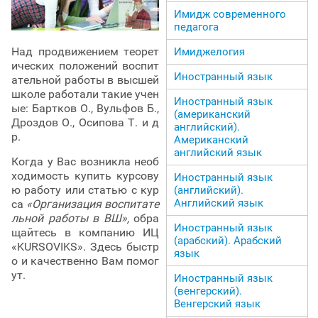
Имидж современного
педагога
Над продвижением теорет
Имиджелогия
ических положений воспит
Иностранный язык
ательной работы в высшей
школе работали такие учен
Иностранный язык
ые: Бартков О., Вульфов Б.,
(американский
Дроздов О., Осипова Т. и д
английский).
р.
Американский
английский язык
Когда у Вас возникла необ
ходимость купить курсову
Иностранный язык
ю работу или статью с кур
(английский).
Английский язык
са
«Организация воспитате
льной работы в ВШ»,
обра
Иностранный язык
щайтесь в компанию ИЦ
(арабский). Арабский
«KURSOVIKS». Здесь быстр
язык
о и качественно Вам помог
ут.
Иностранный язык
(венгерский).
Венгерский язык