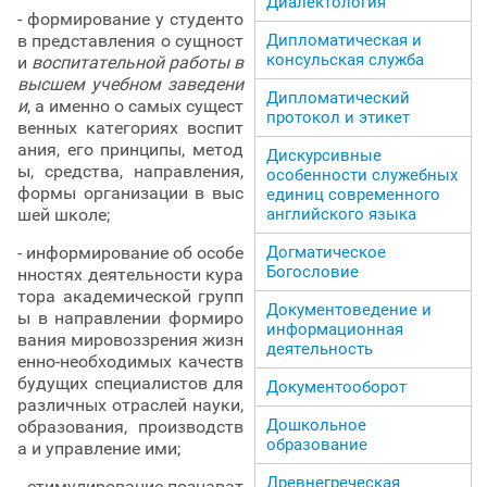
Диалектология
- формирование у студенто
Дипломатическая и
в представления о сущност
консульская служба
и
воспитательной работы в
высшем учебном заведени
Дипломатический
и
, а именно о самых сущест
протокол и этикет
венных категориях воспит
ания, его принципы, метод
Дискурсивные
ы, средства, направления,
особенности служебных
формы организации в выс
единиц современного
английского языка
шей школе;
Догматическое
- информирование об особе
Богословие
нностях деятельности кура
тора академической групп
Документоведение и
ы в направлении формиро
информационная
вания мировоззрения жизн
деятельность
енно-необходимых качеств
будущих специалистов для
Документооборот
различных отраслей науки,
Дошкольное
образования, производств
образование
а и управление ими;
Древнегреческая
- стимулирование познават