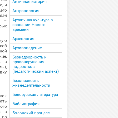
Античная история
о, и
его
Антропология
вая
Архаичная культура в
м –
сознании Нового
рых
времени
Археология
ную
соб
Архивоведение
ной
ие,
Безнадзорность и
в в
правонарушения
ы),
подростков
(педагогический аспект)
овку
Безопасность
жизнедеятельности
Белорусская литература
как
ать
Библиография
ого
я в
Болонский процесс
 по