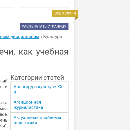
ВСЕ УСЛУГИ
РАСПЕЧАТАТЬ СТРАНИЦУ
арным дисциплинам
 \ 
Культура 
чи, как учебная
Категории статей
ный
к и
Авангард в культуре ХХ
в.
Агенционная
ыка
журналистика
мы,
ые,
Актуальные проблемы
ень
педагогики
ы”,