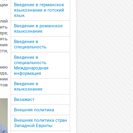
ции
Введение в германское
языкознание и готский
язык
лей
Введение в романское
ить
языкознание
ре;
ять
Введение в
ния
специальность
ти,
Введение в
специальность
нию
Международная
да,
информация
ении
Введение в
тов
языкознание
Визажист
Внешняя политика
Внешняя политика стран
Западной Европы