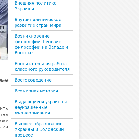
Внешняя политика
Украины
Внутриполитическое
развитие стран мира
Возникновение
философии. Генезис
философии на Западе и
Востоке
Воспитательная работа
классного руководителя
Востоковедение
вые
Всемирная история
Выдающиеся украинцы:
неукрашенные
ить
жизнеописания
ства
кже
Высшее образование
ыки
Украины и Болонский
процесс