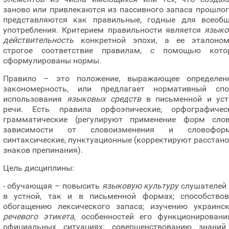
заново или привлекаются из пассивного запаса прошлог
представляются как правильные, годные для всеобщ
употребления. Критерием правильности является
языко
действительность
конкретной эпохи, а ее эталоно
строгое соответствие правилам, с помощью кото
сформулированы нормы.
Правило – это положение, выражающее определен
закономерность, или предлагает нормативный спо
использования
языковых средств
в письменной и уст
речи. Есть правила орфоэпические, орфографическ
грамматические (регулируют применение форм сло
зависимости от словоизменения и словоформ
синтаксические, пунктуационные (корректируют расстан
знаков препинания).
Цель дисциплины:
- обучающая – повысить
языковую культуру
слушателей 
в устной, так и в письменной формах; способствов
обогащению лексического запаса; изучению украинск
речевого этикета
, особенностей его функционировани
официальных ситуациях; совершенствованию знаний