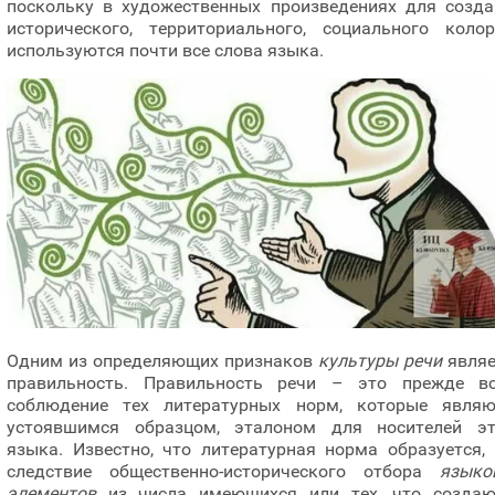
поскольку в художественных произведениях для созда
исторического, территориального, социального колор
используются почти все слова языка.
Одним из определяющих признаков
культуры речи
являе
правильность. Правильность речи – это прежде вс
соблюдение тех литературных норм, которые являю
устоявшимся образцом, эталоном для носителей эт
языка. Известно, что литературная норма образуется,
следствие общественно-исторического отбора
языко
элементов
из числа имеющихся или тех, что создаю