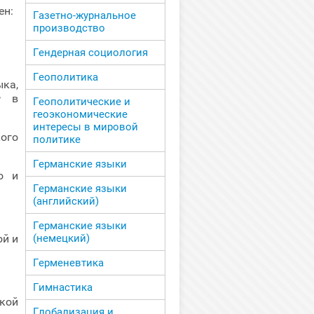
ен:
Газетно-журнальное
производство
Гендерная социология
Геополитика
ка,
в
в
Геополитические и
геоэкономические
интересы в мировой
ого
политике
Германские языки
о и
Германские языки
(английский)
Германские языки
(немецкий)
ой и
Герменевтика
Гимнастика
кой
Глобализация и