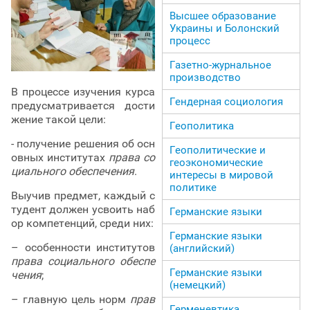
Высшее образование
Украины и Болонский
процесс
Газетно-журнальное
производство
В процессе изучения курса
Гендерная социология
предусматривается дости
жение такой цели:
Геополитика
- получение решения об осн
Геополитические и
овных институтах
права со
геоэкономические
циального обеспечения
.
интересы в мировой
политике
Выучив предмет, каждый с
тудент должен усвоить наб
Германские языки
ор компетенций, среди них:
Германские языки
– особенности институтов
(английский)
права социального обеспе
Германские языки
чения
;
(немецкий)
– главную цель норм
прав
Герменевтика