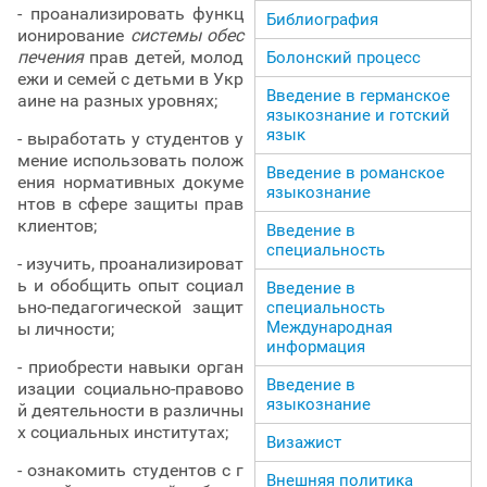
- проанализировать функц
Библиография
ионирование
системы обес
печения
прав детей, молод
Болонский процесс
ежи и семей с детьми в Укр
Введение в германское
аине на разных уровнях;
языкознание и готский
язык
- выработать у студентов у
мение использовать полож
Введение в романское
ения нормативных докуме
языкознание
нтов в сфере защиты прав
клиентов;
Введение в
специальность
- изучить, проанализироват
ь и обобщить опыт социал
Введение в
ьно-педагогической защит
специальность
Международная
ы личности;
информация
- приобрести навыки орган
Введение в
изации социально-правово
языкознание
й деятельности в различны
х социальных институтах;
Визажист
- ознакомить студентов с г
Внешняя политика