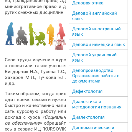
во, Гражданское право, Ад
Деловая этика
министративное право и д
ругих смежных дисциплин.
Деловой английский
язык
Деловой иностранный
язык
Деловой немецкий язык
Деловой украинский
Свои труды изучению курс
язык
а посвятили такие ученые:
Делопроизводство.
Вигдорчик Н.А., Гусева Т.С.,
Организация работы с
Захаров М.Л., Тучкова Е.Г.
документами
и др.
Дефектология
Таким образом, когда прих
одит время сессии и нужно
Диалектика и
быстро и качественно напи
методология познания
сать курсовую работу или
доклад с курса
«Социальн
Диалектология
ое обеспечение»
обращайт
Дипломатическая и
есь в сервис ИЦ "KURSOVIK