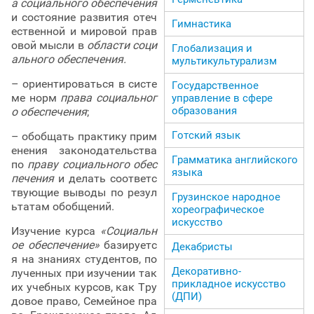
а социального обеспечения
и состояние развития отеч
Гимнастика
ественной и мировой прав
овой мысли в
области соци
Глобализация и
ального обеспечения.
мультикультурализм
– ориентироваться в систе
Государственное
ме норм
права социальног
управление в сфере
образования
о обеспечения
;
Готский язык
– обобщать практику прим
енения законодательства
Грамматика английского
по
праву социального обес
языка
печения
и делать соответс
твующие выводы по резул
Грузинское народное
ьтатам обобщений.
хореографическое
искусство
Изучение курса
«Социальн
ое обеспечение»
базируетс
Декабристы
я на знаниях студентов, по
Декоративно-
лученных при изучении так
прикладное искусство
их учебных курсов, как Тру
(ДПИ)
довое право, Семейное пра