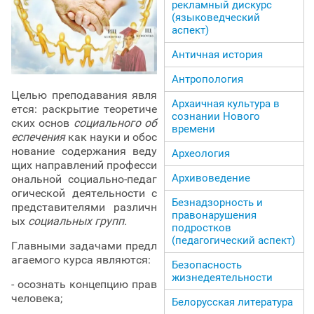
рекламный дискурс
(языковедческий
аспект)
Античная история
Антропология
Целью преподавания явля
Архаичная культура в
ется: раскрытие теоретиче
сознании Нового
ских основ
социального об
времени
еспечения
как науки и обос
нование содержания веду
Археология
щих направлений професси
Архивоведение
ональной социально-педаг
огической деятельности с
Безнадзорность и
представителями различн
правонарушения
ых
социальных групп.
подростков
(педагогический аспект)
Главными задачами предл
агаемого курса являются:
Безопасность
жизнедеятельности
- осознать концепцию прав
человека;
Белорусская литература