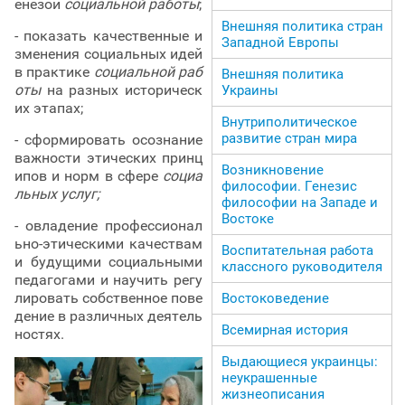
енезой
социальной работы
;
Внешняя политика стран
- показать качественные и
Западной Европы
зменения социальных идей
в практике
социальной раб
Внешняя политика
оты
на разных историческ
Украины
их этапах;
Внутриполитическое
развитие стран мира
- сформировать осознание
важности этических принц
Возникновение
ипов и норм в сфере
социа
философии. Генезис
льных услуг;
философии на Западе и
Востоке
- овладение профессионал
ьно-этическими качествам
Воспитательная работа
и будущими социальными
классного руководителя
педагогами и научить регу
лировать собственное пове
Востоковедение
дение в различных деятель
Всемирная история
ностях.
Выдающиеся украинцы:
неукрашенные
жизнеописания