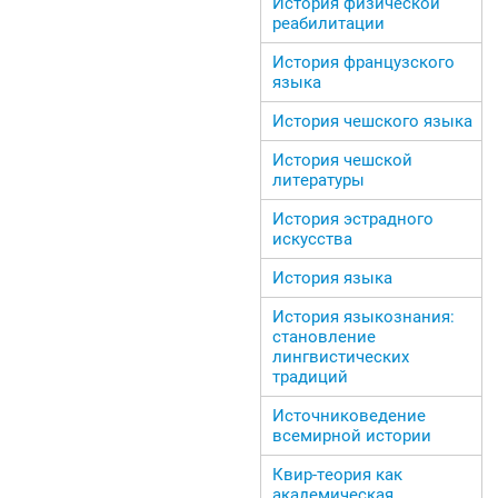
История физической
реабилитации
История французского
языка
История чешского языка
История чешской
литературы
История эстрадного
искусства
История языка
История языкознания:
становление
лингвистических
традиций
Источниковедение
всемирной истории
Квир-теория как
академическая