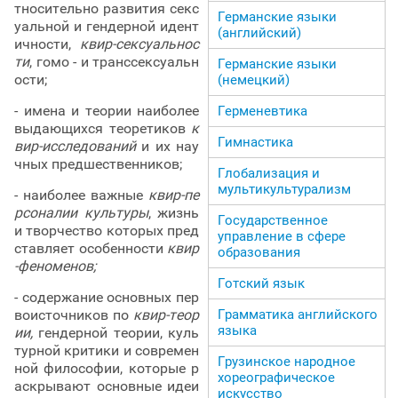
тносительно развития секс
Германские языки
уальной и гендерной идент
(английский)
ичности,
квир-сексуальнос
ти
, гомо - и транссексуальн
Германские языки
ости;
(немецкий)
- имена и теории наиболее
Герменевтика
выдающихся теоретиков
к
Гимнастика
вир-исследований
и их нау
чных предшественников;
Глобализация и
мультикультурализм
- наиболее важные
квир-пе
рсоналии культуры
, жизнь
Государственное
и творчество которых пред
управление в сфере
ставляет особенности
квир
образования
-феноменов;
Готский язык
- содержание основных пер
воисточников по
квир-теор
Грамматика английского
языка
ии,
гендерной теории, куль
турной критики и современ
Грузинское народное
ной философии, которые р
хореографическое
аскрывают основные идеи
искусство