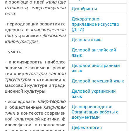
и эволюцию идей
квир-иде
нтичности, квир-сексуальн
Декабристы
ости;
Декоративно-
- периодизации развития ге
прикладное искусство
ндерных и
квир-исследова
(ДПИ)
ний
; украинские
феномены
Деловая этика
квир-культуры.
Деловой английский
-- уметь:
язык
- анализировать наиболее
Деловой иностранный
значимые феномены разви
язык
тия квир
-культуры как кон
тркультуры
в отношении к
Деловой немецкий язык
массовой культуре и тради
ционной культуры;
Деловой украинский
язык
- исследовать
квир-теорию
Делопроизводство.
и общественные
квир-прак
Организация работы с
тики
в контексте современ
документами
ной культурной критики, ф
илософской антропологии
Дефектология
и гендерных исследований;