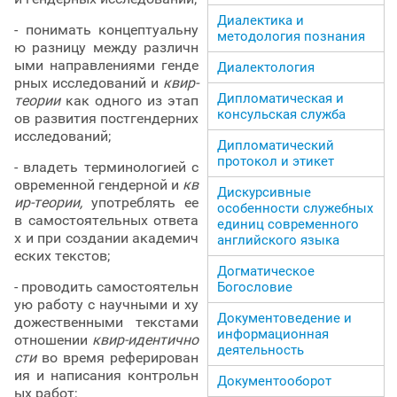
Диалектика и
- понимать концептуальну
методология познания
ю разницу между различн
ыми направлениями генде
Диалектология
рных исследований и
квир-
Дипломатическая и
теории
как одного из этап
консульская служба
ов развития постгендерних
исследований;
Дипломатический
протокол и этикет
- владеть терминологией с
овременной гендерной и
кв
Дискурсивные
ир-теории,
употреблять ее
особенности служебных
в самостоятельных ответа
единиц современного
х и при создании академич
английского языка
еских текстов;
Догматическое
- проводить самостоятельн
Богословие
ую работу с научными и ху
Документоведение и
дожественными текстами
информационная
отношении
квир-идентично
деятельность
сти
во время реферирован
ия и написания контрольн
Документооборот
ых работ;