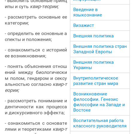
- выяснить основные принц
ипы и суть
квир-теории;
Введение в
языкознание
- рассмотреть основные ее
категории;
Визажист
- определить ее основные а
Внешняя политика
спекты и положения;
Внешняя политика стран
- ознакомиться с историей
Западной Европы
ее возникновения;
Внешняя политика
- понять объяснения отнош
Украины
ений между биологически
Внутриполитическое
м полом, гендером и сексу
развитие стран мира
альностью согласно
квир-т
еории;
Возникновение
философии. Генезис
- рассмотреть понимание и
философии на Западе и
дентичности как процесса
Востоке
и дискурсивного эффекта;
Воспитательная работа
- ознакомиться с основате
классного руководителя
лями и теоретиками
квир-т