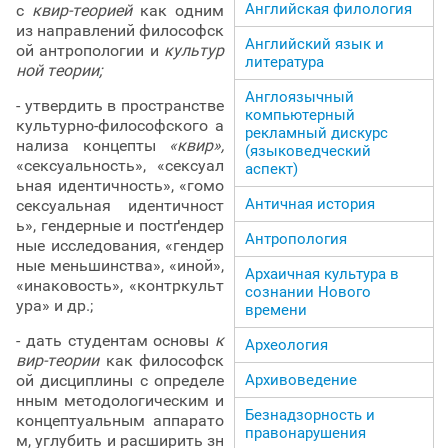
Английская филология
с
квир-теорией
как одним
из направлений философск
Английский язык и
ой антропологии и
культур
литература
ной теории;
Англоязычный
- утвердить в пространстве
компьютерный
культурно-философского а
рекламный дискурс
нализа концепты
«квир»,
(языковедческий
«сексуальность», «сексуал
аспект)
ьная идентичность», «гомо
Античная история
сексуальная идентичност
ь», гендерные и постґендер
Антропология
ные исследования, «гендер
ные меньшинства», «иной»,
Архаичная культура в
«инаковость», «контркульт
сознании Нового
ура» и др.;
времени
- дать студентам основы
к
Археология
вир-теории
как философск
ой дисциплины с определе
Архивоведение
нным методологическим и
Безнадзорность и
концептуальным аппарато
правонарушения
м, углубить и расширить зн