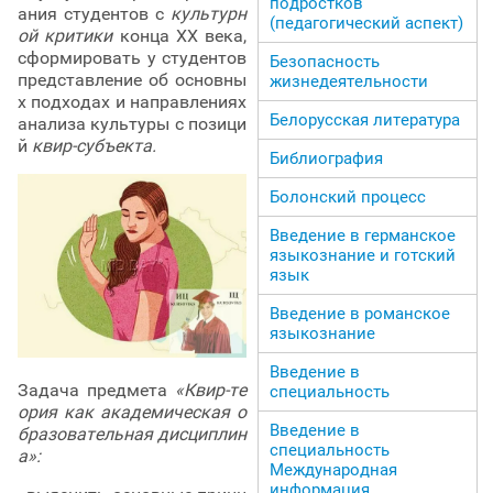
подростков
ания студентов с
культурн
(педагогический аспект)
ой критики
конца ХХ века,
сформировать у студентов
Безопасность
представление об основны
жизнедеятельности
х подходах и направлениях
Белорусская литература
анализа культуры с позици
й
квир-субъекта.
Библиография
Болонский процесс
Введение в германское
языкознание и готский
язык
Введение в романское
языкознание
Введение в
Задача предмета
«Квир-те
специальность
ория как академическая о
Введение в
бразовательная дисциплин
специальность
а»:
Международная
информация