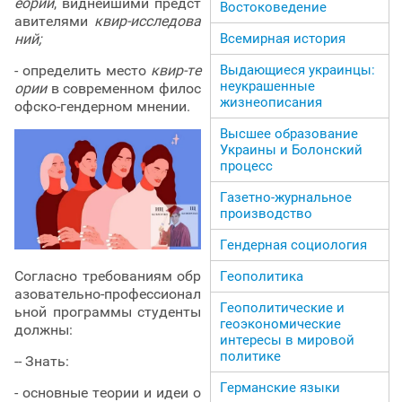
еории
, виднейшими предст
Востоковедение
авителями
квир-исследова
Всемирная история
ний;
Выдающиеся украинцы:
- определить место
квир-те
неукрашенные
ории
в современном филос
жизнеописания
офско-гендерном мнении.
Высшее образование
Украины и Болонский
процесс
Газетно-журнальное
производство
Гендерная социология
Согласно требованиям обр
Геополитика
азовательно-профессионал
Геополитические и
ьной программы студенты
геоэкономические
должны:
интересы в мировой
политике
-- Знать:
Германские языки
- основные теории и идеи о