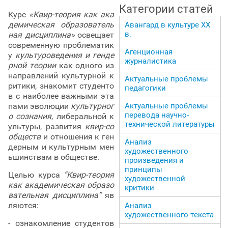
Категории статей
Курс
«Квир-теория как ака
демическая образователь
Авангард в культуре ХХ
в.
ная дисциплина»
освещает
современную проблематик
Агенционная
у
культуроведения и генде
журналистика
рной теории
как одного из
направлений культурной к
Актуальные проблемы
ритики, знакомит студенто
педагогики
в с наиболее важными эта
пами эволюции
культурног
Актуальные проблемы
перевода научно-
о сознания
, либеральной к
технической литературы
ультуры, развития
квир-со
обществ
и отношения к ген
Анализ
дерным и культурным мен
художественного
ьшинствам в обществе.
произведения и
принципы
Целью курса
“Квир-теория
художественной
как академическая образо
критики
вательная дисциплина”
яв
ляются:
Анализ
художественного текста
- ознакомление студентов