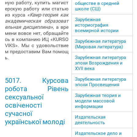
ную работу, купить магист
обществе в средней
ерскую работу или статью
школе (СШ)
из курса
«Квир-теория как
Зарубежная
академическая образоват
историография
ельная дисциплина»
, а вре
всемирной истории
мени вовсе нет, обращайте
сь в компанию ИЦ «KURSO
Зарубежная литература
VIKS». Мы с удовольствие
(Мировая литература)
м предоставим Вам помощ
Зарубежная литература
ь.
эпохи Возрождения и
ХVII века
Зарубежная литература
5017. Курсова
эпохи Просвещения
робота Рівень
Зарубежная теория и
сексуальної
модели массовой
освіченості
информации
сучасної
Издательская
української молоді
деятельность
Издательское дело и