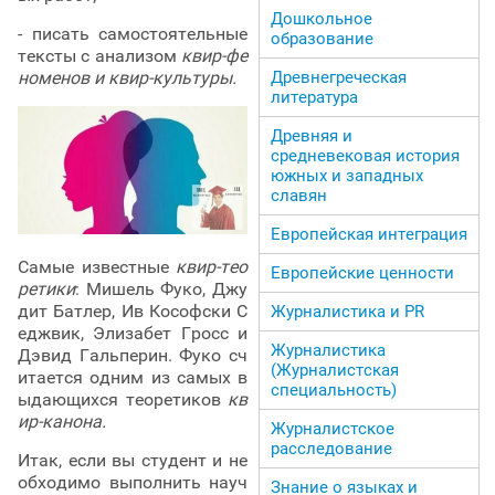
Дошкольное
- писать самостоятельные
образование
тексты с анализом
квир-фе
номенов и квир-культуры.
Древнегреческая
литература
Древняя и
средневековая история
южных и западных
славян
Европейская интеграция
Самые известные
квир-тео
Европейские ценности
ретики
: Мишель Фуко, Джу
дит Батлер, Ив Кософски С
Журналистика и PR
еджвик, Элизабет Гросс и
Журналистика
Дэвид Гальперин. Фуко сч
(Журналистская
итается одним из самых в
специальность)
ыдающихся теоретиков
кв
ир-канона.
Журналистское
расследование
Итак, если вы студент и не
обходимо выполнить науч
Знание о языках и