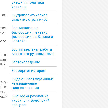
Внешняя политика
Украины
тия
Внутриполитическое
развитие стран мира
тия
Возникновение
философии. Генезис
ом;
философии на Западе и
ого
Востоке
Воспитательная работа
классного руководителя
и в
озь
Востоковедение
ий,
а –
Всемирная история
Выдающиеся украинцы:
е у
неукрашенные
и в
жизнеописания
ти,
Высшее образование
кой
Украины и Болонский
процесс