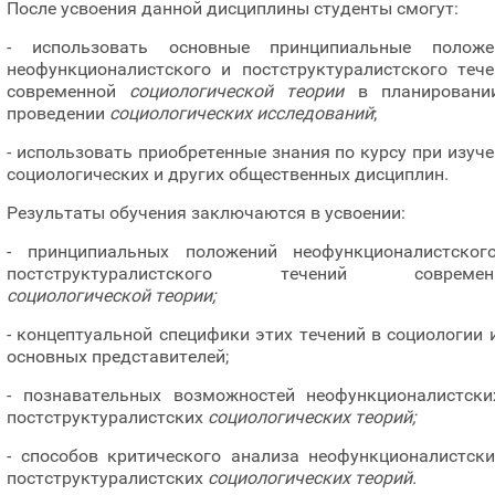
После усвоения данной дисциплины студенты смогут:
- использовать основные принципиальные положе
неофункционалистского и постструктуралистского тече
современной
социологической теории
в планировани
проведении
социологических исследований
;
- использовать приобретенные знания по курсу при изуч
социологических и других общественных дисциплин.
Результаты обучения заключаются в усвоении:
- принципиальных положений неофункционалистског
постструктуралистского течений современ
социологической теории;
- концептуальной специфики этих течений в социологии 
основных представителей;
- познавательных возможностей неофункционалистски
постструктуралистских
социологических теорий;
- способов критического анализа неофункционалистски
постструктуралистских
социологических теорий.