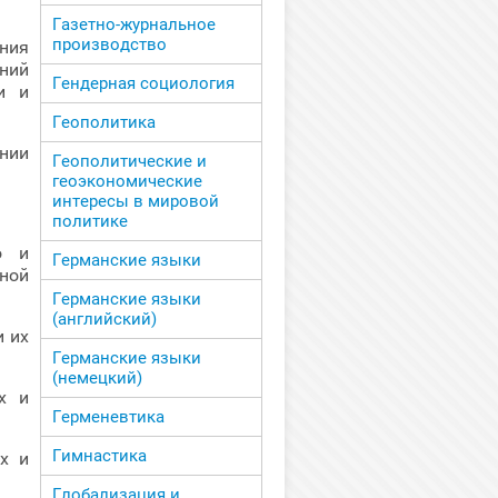
Газетно-журнальное
производство
ния
ний
Гендерная социология
и и
Геополитика
ении
Геополитические и
геоэкономические
интересы в мировой
политике
о и
Германские языки
ной
Германские языки
(английский)
и их
Германские языки
(немецкий)
х и
Герменевтика
Гимнастика
х и
Глобализация и