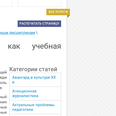
ВСЕ УСЛУГИ
РАСПЕЧАТАТЬ СТРАНИЦУ
арным дисциплинам
 \ 
, как учебная
Категории статей
щей
еди
Авангард в культуре ХХ
в.
роль
в.
Агенционная
журналистика
ный
ния
Актуальные проблемы
ные
педагогики
ные