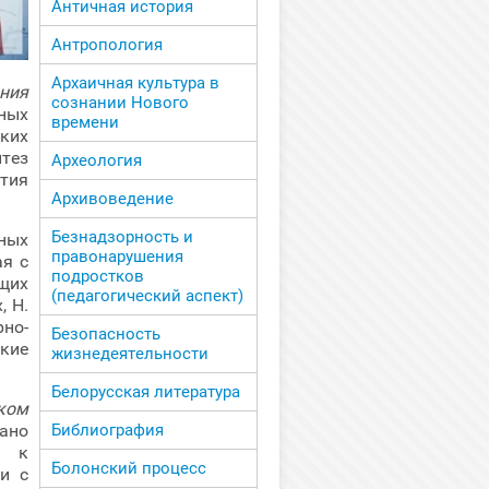
Античная история
Антропология
Архаичная культура в
ния
сознании Нового
ных
времени
ких
тез
Археология
тия
Архивоведение
Безнадзорность и
ных
правонарушения
я с
подростков
щих
(педагогический аспект)
, Н.
рно-
Безопасность
кие
жизнедеятельности
Белорусская литература
ком
Библиография
зано
м к
Болонский процесс
и с