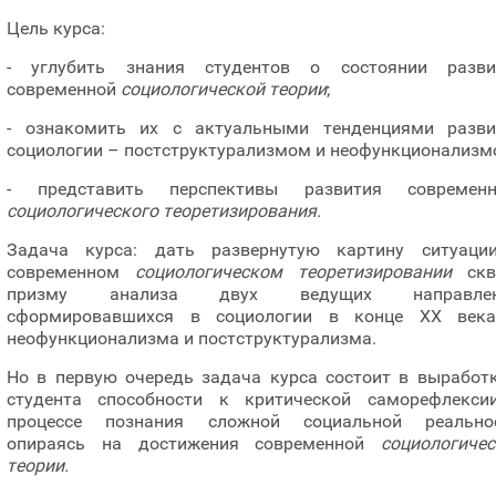
Цель курса:
- углубить знания студентов о состоянии разви
современной
социологической теории
;
- ознакомить их с актуальными тенденциями разви
социологии – постструктурализмом и неофункционализм
- представить перспективы развития современн
социологического теоретизирования.
Задача курса: дать развернутую картину ситуаци
современном
социологическом теоретизировании
скв
призму анализа двух ведущих направлен
сформировавшихся в социологии в конце ХХ век
неофункционализма и постструктурализма.
Но в первую очередь задача курса состоит в выработк
студента способности к критической саморефлекси
процессе познания сложной социальной реальнос
опираясь на достижения современной
социологичес
теории.