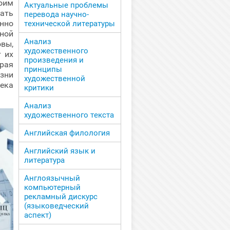
воим
Актуальные проблемы
ать
перевода научно-
енно
технической литературы
ной
Анализ
овы,
художественного
 их
произведения и
рая
принципы
зни
художественной
ека
критики
Анализ
художественного текста
Английская филология
Английский язык и
литература
Англоязычный
компьютерный
рекламный дискурс
(языковедческий
аспект)