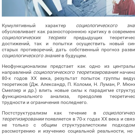
Кумулятивный характер
социологического зна
обусловливает как разностороннюю критику в современ
социологических теориях
предыдущих теоретичес
достижений, так и попытки осуществить новый син
старых противоречий, дать собственный прогноз разви
социологического знания
в будущем.
Неофункционализм предстает как одно из централь
направлений
социологического теоретизирования
начина
80-х годов ХХ века, результат попыток группы веду
теоретиков (Дж. Александр, П. Коломи, Н. Луман, Р. Мюнх
Смелзер и др.) влить новые силы к парадигме структу
функционального анализа, преодолев теоретичес
трудности и ограничения последнего.
Постструктурализм как течение в
социологичес
теоретизировании
появляется в 70-х годах ХХ века и свя
не только с общим структуралистским подходо
рассмотрению и изучению социальной реальности, но 