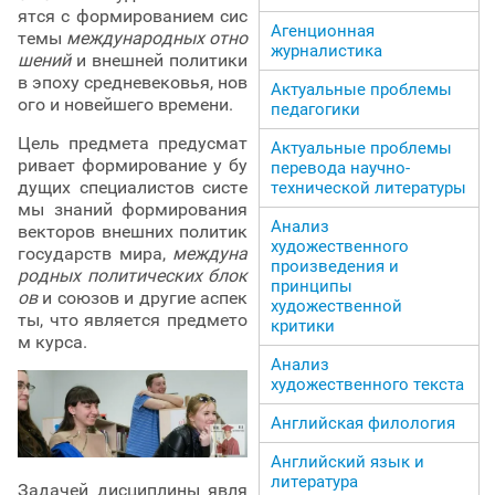
ятся с формированием сис
Агенционная
темы
международных отно
журналистика
шений
и внешней политики
в эпоху средневековья, нов
Актуальные проблемы
ого и новейшего времени.
педагогики
Цель предмета предусмат
Актуальные проблемы
ривает формирование у бу
перевода научно-
дущих специалистов систе
технической литературы
мы знаний формирования
Анализ
векторов внешних политик
художественного
государств мира,
междуна
произведения и
родных политических блок
принципы
ов
и союзов и другие аспек
художественной
ты, что является предмето
критики
м курса.
Анализ
художественного текста
Английская филология
Английский язык и
литература
Задачей дисциплины явля