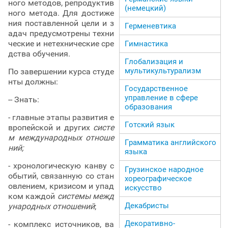
ного методов, репродуктив
(немецкий)
ного метода. Для достиже
ния поставленной цели и з
Герменевтика
адач предусмотрены техни
ческие и нетехнические сре
Гимнастика
дства обучения.
Глобализация и
мультикультурализм
По завершении курса студе
нты должны:
Государственное
управление в сфере
-- Знать:
образования
- главные этапы развития е
Готский язык
вропейской и других
систе
м международных отноше
Грамматика английского
ний;
языка
- хронологическую канву с
Грузинское народное
обытий, связанную со стан
хореографическое
овлением, кризисом и упад
искусство
ком каждой
системы межд
Декабристы
ународных отношений
;
Декоративно-
- комплекс источников, ва