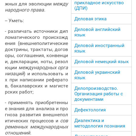
прикладное искусство
жных для эволюции
между
(ДПИ)
народного права.
Деловая этика
-- Уметь:
Деловой английский
- различать источники дип
язык
ломатического происхожд
ения (внешнеполитические
Деловой иностранный
доктрины, трактаты, догов
язык
оры, соглашения, конвенци
и, декларации, ноты, резол
Деловой немецкий язык
юции
международных орга
Деловой украинский
низаций
) и использовать и
язык
х при написании реферато
в, бакалаврских и магисте
Делопроизводство.
рских работ;
Организация работы с
документами
- применять приобретенны
е знания для анализа и про
Дефектология
гноза развития внешнепол
Диалектика и
итических процессов и
сов
методология познания
ременных международных
отношений.