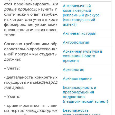
ется проанализировать
ми
Англоязычный
ровые процессы,
изучить п
компьютерный
олитический опыт зарубеж
рекламный дискурс
ных стран для учета в ходе
(языковедческий
аспект)
формирования украинских
внешнеполитических ориен
Античная история
тиров.
Антропология
Согласно требованиям обр
азовательно-профессионал
Архаичная культура в
ьной программы студенты
сознании Нового
должны:
времени
-- Знать:
Археология
- деятельность конкретных
Архивоведение
государств на
международ
ной арене.
Безнадзорность и
правонарушения
-- Уметь:
подростков
(педагогический аспект)
- ориентироваться в главн
Безопасность
ых чертах
международных
жизнедеятельности