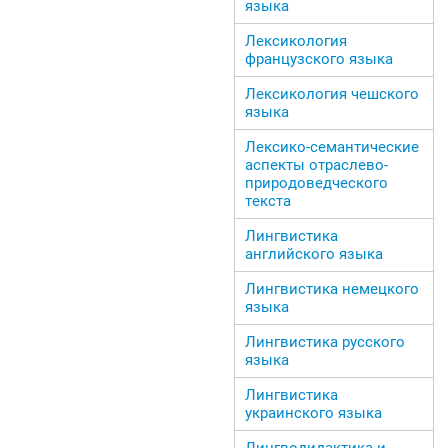
языка
Лексикология
французского языка
Лексикология чешского
языка
Лексико-семантические
аспекты отраслево-
природоведческого
текста
Лингвистика
английского языка
Лингвистика немецкого
языка
Лингвистика русского
языка
Лингвистика
украинского языка
Лингводидактика и