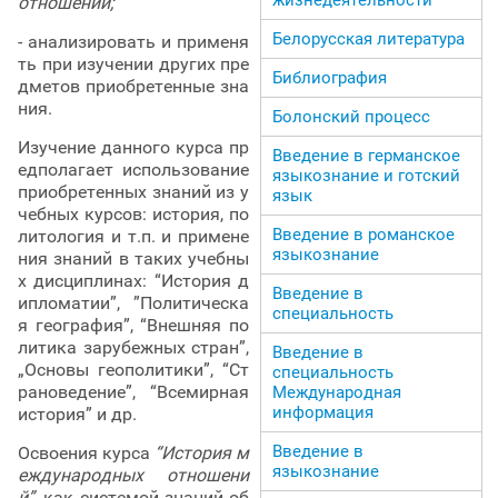
отношений;
Белорусская литература
- анализировать и применя
ть при изучении других пре
Библиография
дметов приобретенные зна
ния.
Болонский процесс
Изучение данного курса пр
Введение в германское
едполагает использование
языкознание и готский
приобретенных знаний из у
язык
чебных курсов: история, по
Введение в романское
литология и т.п. и примене
языкознание
ния знаний в таких учебны
х дисциплинах: “История д
Введение в
ипломатии”, ”Политическа
специальность
я география”, “Внешняя по
литика зарубежных стран”,
Введение в
„Основы геополитики”, “Ст
специальность
рановедение”, “Всемирная
Международная
информация
история” и др.
Введение в
Освоения курса
“История м
языкознание
еждународных отношени
й”,
как системой знаний об