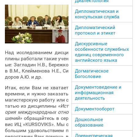
Диалектология
Дипломатическая и
консульская служба
Дипломатический
протокол и этикет
Дискурсивные
особенности служебных
Над исследованием дисци
единиц современного
плины работали такие учен
английского языка
ые: Загладин Н.В., Бережко
в В.М., Клейменова Н.Е., Си
Догматическое
Богословие
доров А.Ю. и др.
Документоведение и
Итак, если Вам не хватает
информационная
времени, и нужно заказать
деятельность
магистерскую работу или с
татью из дисциплины
«Ист
Документооборот
ория международных отно
шений»
обращайтесь в сер
Дошкольное
вис ИЦ «KURSOVIKS». Мы с
образование
большим удовольствием п
Древнегреческая
редоставим Вам помощь в