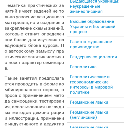
Выдающиеся украинцы:
Тематика практических за
неукрашенные
нятий имеет задачей не то
жизнеописания
лько усвоение лекционного
Высшее образование
материала, но и создание и
Украины и Болонский
закрепление схемы знаний,
процесс
которые станут определен
ной базой для изучения сл
Газетно-журнальное
едующего блока курсов. П
производство
о авторскому замыслу пра
ктические занятия частичн
Гендерная социология
о носят характер семинаро
Геополитика
в.
Геополитические и
Такие занятия предполага
геоэкономические
ется проводить в форме ко
интересы в мировой
мбинированного опроса, о
политике
проса с применением мето
да самооценки, тестирован
Германские языки
ия, использования наглядн
Германские языки
ых методов демонстрации
(английский)
и иллюстрации, применени
е индуктивного и дедуктив
Германские языки