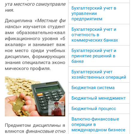
ута местного самоуправле
Бухгалтерский учет в
ния.
управлении
предприятием
Дисциплина
«Местные фи
нансы»
изучается студент
Бухгалтерский учет и
ами образовательно-квал
отчетность в
ификационного уровня «б
коммерческих банках
акалавр» и занимает важ
ное место среди учебных
Бухгалтерский учет и
принятие решений в
дисциплин, формирующих
банке
знания специалиста эконо
мического профиля.
Бухгалтерский учет
хозяйственных операций
Бюджетная система
Бюджетный менеджмент
Бюджетный процесс
Валютно-финансовые
операции в
Предметом дисциплины я
международном бизнесе
вляются
финансовые отно