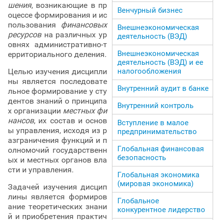
шения
, возникающие в пр
Венчурный бизнес
оцессе формирования и ис
пользования
финансовых
Внешнеэкономическая
ресурсов
на различных ур
деятельность (ВЭД)
овнях административно-т
Внешнеэкономическая
ерриториального деления.
деятельность (ВЭД) и ее
Целью изучения дисципли
налогообложения
ны является последовате
Внутренний аудит в банке
льное формирование у сту
дентов знаний о принципа
Внутренний контроль
х организации
местных фи
нансов
, их состав и основ
Вступление в малое
ы управления, исходя из р
предпринимательство
азграничения функций и п
Глобальная финансовая
олномочий государственн
безопасность
ых и местных органов вла
сти и управления.
Глобальная экономика
(мировая экономика)
Задачей изучения дисцип
лины является формиров
Глобальное
ание теоретических знани
конкурентное лидерство
й и приобретения практич