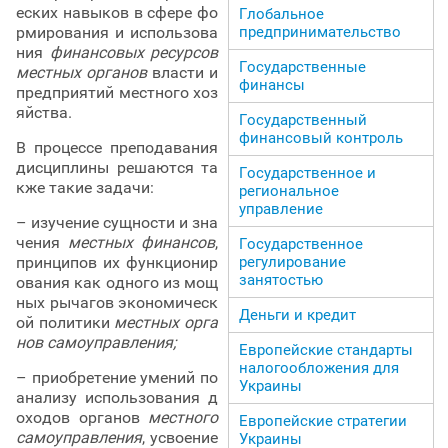
еских навыков в сфере фо
Глобальное
рмирования и использова
предпринимательство
ния
финансовых ресурсов
Государственные
местных органов
власти и
финансы
предприятий местного хоз
яйства.
Государственный
финансовый контроль
В процессе преподавания
дисциплины решаются та
Государственное и
кже такие задачи:
региональное
управление
– изучение сущности и зна
чения
местных финансов
,
Государственное
принципов их функционир
регулирование
занятостью
ования как одного из мощ
ных рычагов экономическ
Деньги и кредит
ой политики
местных орга
нов самоуправления;
Европейские стандарты
налогообложения для
– приобретение умений по
Украины
анализу использования д
оходов органов
местного
Европейские стратегии
самоуправления
, усвоение
Украины