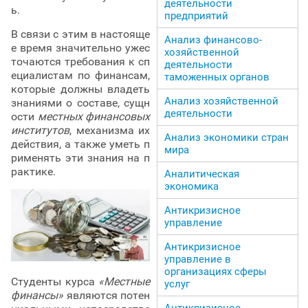
деятельности
ь.
предприятий
В связи с этим в настояще
Анализ финансово-
е время значительно ужес
хозяйственной
точаются требования к сп
деятельности
ециалистам по финансам,
таможенных органов
которые должны владеть
Анализ хозяйственной
знаниями о составе, сущн
деятельности
ости
местных финансовых
институтов
, механизма их
Анализ экономики стран
действия, а также уметь п
мира
рименять эти знания на п
рактике.
Аналитическая
экономика
Антикризисное
управление
Антикризисное
управление в
организациях сферы
Студенты курса
«Местные
услуг
финансы»
являются потен
Антикризисное