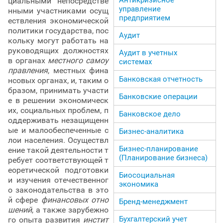
циальными непосредстве
управление
нными участниками осущ
предприятием
ествления экономической
политики государства, пос
Аудит
кольку могут работать на
руководящих должностях
Аудит в учетных
в органах
местного самоу
системах
правления
, местных фина
Банковская отчетность
нсовых органах, и, таким о
бразом, принимать участи
Банковские операции
е в решении экономическ
их, социальных проблем, п
Банковское дело
оддерживать незащищенн
ые и малообеспеченные с
Бизнес-аналитика
лои населения. Осуществл
Бизнес-планирование
ение такой деятельности т
(Планирование бизнеса)
ребует соответствующей т
еоретической подготовки
Биосоциальная
и изучения отечественног
экономика
о законодательства в это
й сфере
финансовых отно
Бренд-менеджмент
шений
, а также зарубежно
Бухгалтерский учет
го опыта развития
инстит