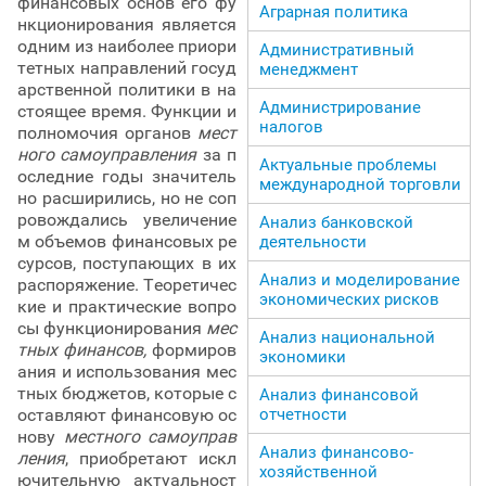
финансовых основ его фу
Аграрная политика
нкционирования является
одним из наиболее приори
Административный
тетных направлений госуд
менеджмент
арственной политики в на
Администрирование
стоящее время. Функции и
налогов
полномочия органов
мест
ного самоуправления
за п
Актуальные проблемы
оследние годы значитель
международной торговли
но расширились, но не соп
ровождались увеличение
Анализ банковской
м объемов финансовых ре
деятельности
сурсов, поступающих в их
Анализ и моделирование
распоряжение. Теоретичес
экономических рисков
кие и практические вопро
сы функционирования
мес
Анализ национальной
тных финансов,
формиров
экономики
ания и использования мес
тных бюджетов, которые с
Анализ финансовой
оставляют финансовую ос
отчетности
нову
местного самоуправ
Анализ финансово-
ления
, приобретают искл
хозяйственной
ючительную актуальност