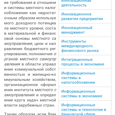
Инновационная
ие требования в отношени
деятельность
и системы местного налог
ообложения как недостат
Инновационное
очным образом используе
развитие предприятия
мого доходного потенциа
Инновационный
ла местного уровня, соста
менеджмент
в материальной и финанс
овой основы
местного са
Инструменты
моуправления
, цели и нап
международного
равления бюджетного рег
финансового рынка
улирования, полномочия
о
рганов местного самоупр
Интеграционные
авления
в области управл
процессы в экономике
ения коммунальной собст
Информационные
венностью и жилищно-ко
системы в
ммунальным хозяйством,
налогообложении
организационное оформл
ение института
местного с
Информационные
амоуправления
и определ
системы в экономике
ение круга задач местной
Информационные
власти зарубежных стран.
системы и технологии в
Таким образом, если Вам
банковской сфере