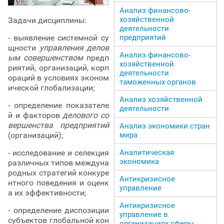
Анализ финансово-
хозяйственной
Задачи дисциплины:
деятельности
предприятий
- выявление системной су
щности
управления делов
Анализ финансово-
ым совершенством
предп
хозяйственной
риятий, организаций, корп
деятельности
ораций в условиях эконом
таможенных органов
ической глобализации;
Анализ хозяйственной
- определение показателе
деятельности
й и факторов
делового со
вершенства предприятий
Анализ экономики стран
мира
(организаций);
Аналитическая
- исследование и селекция
экономика
различных типов междуна
родных стратегий конкуре
Антикризисное
нтного поведения и оценк
управление
а их эффективности;
Антикризисное
- определение диспозиции
управление в
субъектов глобальной кон
организациях сферы