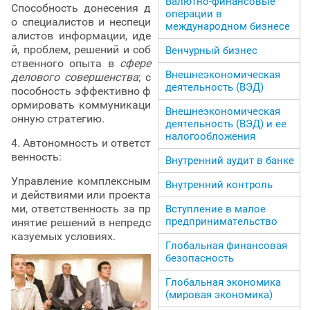
Валютно-финансовые
Способность донесения д
операции в
о специалистов и неспеци
международном бизнесе
алистов информации, иде
й, проблем, решений и соб
Венчурный бизнес
ственного опыта в
сфере
Внешнеэкономическая
делового совершенства
; с
деятельность (ВЭД)
пособность эффективно ф
ормировать коммуникаци
Внешнеэкономическая
онную стратегию.
деятельность (ВЭД) и ее
налогообложения
4. Автономность и ответст
венность:
Внутренний аудит в банке
Управление комплексным
Внутренний контроль
и действиями или проекта
ми, ответственность за пр
Вступление в малое
предпринимательство
инятие решений в непредс
казуемых условиях.
Глобальная финансовая
безопасность
Глобальная экономика
(мировая экономика)