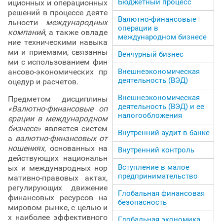
Бюджетный процесс
иционных и операционных
решений в процессе деяте
Валютно-финансовые
льности
международных
операции в
компаний
, а также овладе
международном бизнесе
ние техническими навыка
ми и приемами, связанны
Венчурный бизнес
ми с использованием фин
ансово-экономических пр
Внешнеэкономическая
деятельность (ВЭД)
оцедур и расчетов.
Внешнеэкономическая
Предметом дисциплины
деятельность (ВЭД) и ее
«Валютно-финансовые оп
налогообложения
ерации в международном
бизнесе»
является систем
Внутренний аудит в банке
а
валютно-финансовых от
ношениях
, основанных на
Внутренний контроль
действующих национальн
Вступление в малое
ых и международных нор
предпринимательство
мативно-правовых актах,
регулирующих движение
Глобальная финансовая
финансовых ресурсов на
безопасность
мировом рынке, с целью и
х наиболее эффективного
Глобальная экономика