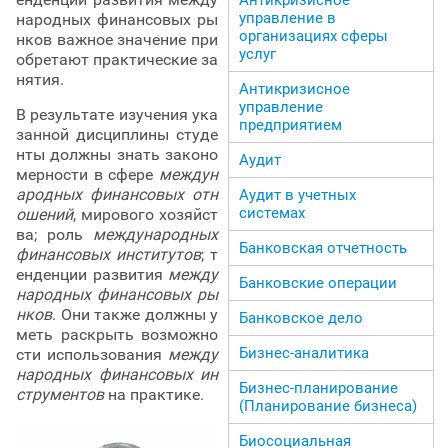
управление в
народных финансовых ры
организациях сферы
нков важное значение при
услуг
обретают практические за
нятия.
Антикризисное
управление
В результате изучения ука
предприятием
занной дисциплины студе
нты должны знать законо
Аудит
мерности в сфере
междун
ародных финансовых отн
Аудит в учетных
системах
ошений
, мирового хозяйст
ва; роль
международных
Банковская отчетность
финансовых институтов
; т
енденции развития
между
Банковские операции
народных финансовых ры
нков
. Они также должны у
Банковское дело
меть раскрыть возможно
Бизнес-аналитика
сти использования
между
народных финансовых ин
Бизнес-планирование
струментов
на практике.
(Планирование бизнеса)
Биосоциальная