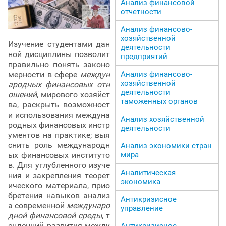
Анализ финансовой
отчетности
Анализ финансово-
хозяйственной
Изучение студентами дан
деятельности
ной дисциплины позволит
предприятий
правильно понять законо
Анализ финансово-
мерности в сфере
междун
хозяйственной
ародных финансовых отн
деятельности
ошений
, мирового хозяйст
таможенных органов
ва, раскрыть возможност
и использования междуна
Анализ хозяйственной
родных финансовых инстр
деятельности
ументов на практике; выя
снить роль международн
Анализ экономики стран
мира
ых финансовых институто
в. Для углубленного изуче
Аналитическая
ния и закрепления теорет
экономика
ического материала, прио
бретения навыков анализ
Антикризисное
а современной
междунаро
управление
дной финансовой среды
, т
енденций развития между
Антикризисное