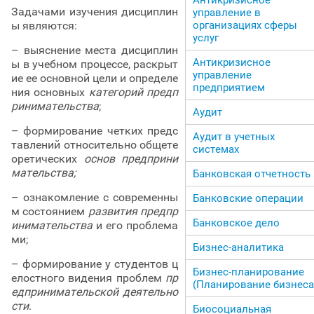
Задачами изучения дисциплин
управление в
организациях сферы
ы являются:
услуг
– выяснение места дисциплин
Антикризисное
ы в учебном процессе, раскрыт
управление
ие ее основной цели и определе
предприятием
ния основных
категорий предп
ринимательства
;
Аудит
– формирование четких предс
Аудит в учетных
тавлений относительно общете
системах
оретических
основ предприни
мательства;
Банковская отчетность
– ознакомление с современны
Банковские операции
м состоянием
развития предпр
Банковское дело
инимательства
и его проблема
ми;
Бизнес-аналитика
– формирование у студентов ц
Бизнес-планирование
елостного видения проблем
пр
(Планирование бизнеса
едпринимательской деятельно
сти
.
Биосоциальная