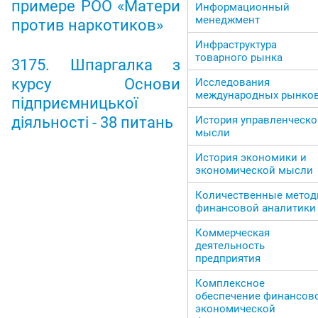
примере РОО «Матери
Информационный
менеджмент
против наркотиков»
Инфраструктура
товарного рынка
3175. Шпаргалка з
курсу Основи
Исследования
международных рынко
підприємницької
История управленческо
діяльності - 38 питань
мысли
История экономики и
экономической мысли
Количественные мето
финансовой аналитики
Коммерческая
деятельность
предприятия
Комплексное
обеспечение финансово
экономической