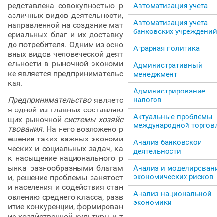
редставлена совокупностью р
Автоматизация учета
азличных видов деятельности,
Автоматизация учета
направленной на создание мат
банковских учреждений
ериальных благ и их доставку
до потребителя. Одним из осно
Аграрная политика
вных видов человеческой деят
ельности в рыночной экономи
Административный
ке является предпринимательс
менеджмент
кая.
Администрирование
Предпринимательство
являетс
налогов
я одной из главных составляю
Актуальные проблемы
щих рыночной
системы хозяйс
международной торгов
твования
. На него возложено р
ешение таких важных экономи
Анализ банковской
ческих и социальных задач, ка
деятельности
к насыщение национального р
ынка разнообразными благам
Анализ и моделирован
экономических рисков
и, решение проблемы занятост
и населения и содействия стан
Анализ национальной
овлению среднего класса, разв
экономики
итие конкуренции, формирован
ие хозяйственной культуры и т