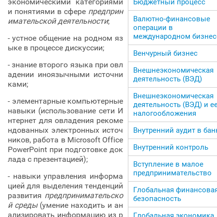
экономическими категориями
Бюджетный процесс
и понятиями в сфере
предприн
Валютно-финансовые
имательской деятельности
;
операции в
международном бизнес
- устное общение на родном яз
ыке в процессе дискуссии;
Венчурный бизнес
- знание второго языка при овл
Внешнеэкономическая
адении иноязычными источни
деятельность (ВЭД)
ками;
Внешнеэкономическая
- элементарные компьютерные
деятельность (ВЭД) и е
навыки (использование сети И
налогообложения
нтернет для овладения рекоме
ндованных электронных источ
Внутренний аудит в бан
ников, работа в Microsoft Office
Внутренний контроль
PowerPoint при подготовке док
лада с презентацией);
Вступление в малое
предпринимательство
- навыки управления информа
цией для выделения тенденций
Глобальная финансова
развития
предпринимательско
безопасность
й среды
(умение находить и ан
ализировать информацию из р
Глобальная экономика