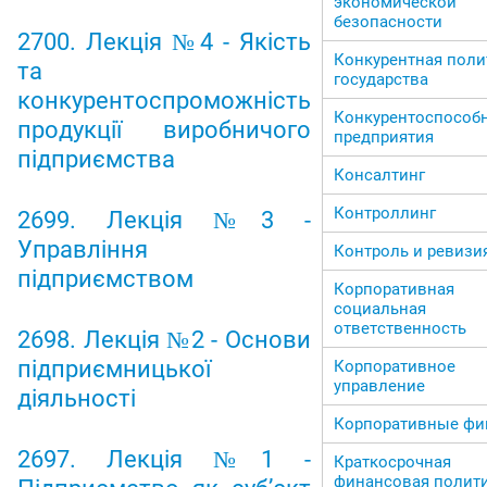
экономической
безопасности
2700. Лекція №4 - Якість
Конкурентная поли
та
государства
конкурентоспроможність
Конкурентоспособ
продукції виробничого
предприятия
підприємства
Консалтинг
Контроллинг
2699. Лекція №3 -
Управління
Контроль и ревизи
підприємством
Корпоративная
социальная
ответственность
2698. Лекція №2 - Основи
підприємницької
Корпоративное
управление
діяльності
Корпоративные фи
2697. Лекція №1 -
Краткосрочная
финансовая полит