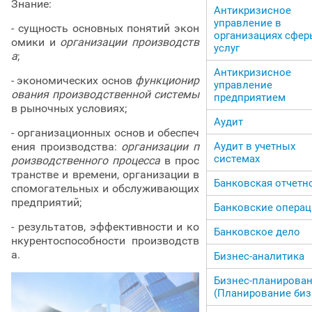
Знание:
Антикризисное
управление в
- сущность основных понятий экон
организациях сфер
омики и
организации производств
услуг
а
;
Антикризисное
- экономических основ
функционир
управление
ования производственной системы
предприятием
в рыночных условиях;
Аудит
- организационных основ и обеспеч
ения производства:
организации п
Аудит в учетных
системах
роизводственного процесса
в прос
транстве и времени, организации в
Банковская отчетн
спомогательных и обслуживающих
предприятий;
Банковские опера
- результатов, эффективности и ко
Банковское дело
нкурентоспособности производств
а.
Бизнес-аналитика
Бизнес-планирова
(Планирование биз