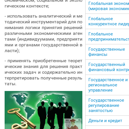
ономическом, социальном и эколо
Глобальная эконо
гическом контексте;
(мировая экономик
- использовать аналитический и ме
Глобальное
тодический инструментарий для по
конкурентное лиде
нимания логики принятия решений
различными экономическими аген
Глобальное
тами (индивидуумами, предприяти
предпринимательс
ями и органами государственной в
Государственные
ласти);
финансы
- применять приобретенные теорет
Государственный
ические знания для решения практ
финансовый контр
ических задач и содержательно ин
терпретировать полученные резуль
Государственное и
таты.
региональное
управление
Государственное
регулирование
занятостью
Деньги и кредит