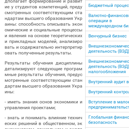
дполагает формирование и развит
Бюджетный процес
ие у студентов компетенций, преду
смотренных соответствующим ста
Валютно-финансо
ндартам высшего образования Укр
операции в
аины: способность описывать экон
международном би
омические и социальные процессы
и явления на основе теоретических
Венчурный бизнес
и прикладных моделей, анализиро
Внешнеэкономичес
вать и содержательно интерпретир
деятельность (ВЭД
овать полученные результаты.
Внешнеэкономичес
Результаты обучения дисциплины
деятельность (ВЭД)
детализируют следующие програм
налогообложения
мные результаты обучения, предус
мотренные соответствующим стан
Внутренний аудит в
дартам высшего образования Укра
ины:
Внутренний контро
- иметь знания основ экономики и
Вступление в мало
предпринимательс
управления проектами;
Глобальная финан
- знать и понимать влияние технич
безопасность
еских решений в общественном, эк