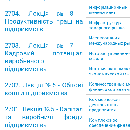
Информационный
менеджмент
2704. Лекція №8 -
Продуктивність праці на
Инфраструктура
товарного рынка
підприємстві
Исследования
международных ры
2703. Лекція №7 -
Кадровий потенціал
История управленч
мысли
виробничого
підприємства
История экономики
экономической мы
Количественные м
2702. Лекція №6 - Обігові
финансовой анали
кошти підприємства
Коммерческая
деятельность
2701. Лекція №5 - Капітал
предприятия
та виробничі фонди
Комплексное
підприємства
обеспечение финан