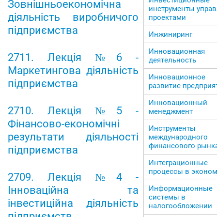
Зовнішньоекономічна
инструменты упра
діяльність виробничого
проектами
підприємства
Инжиниринг
Инновационная
2711. Лекція №6 -
деятельность
Маркетингова діяльність
Инновационное
підприємства
развитие предприя
Инновационный
2710. Лекція №5 -
менеджмент
Фінансово-економічні
Инструменты
результати діяльності
международного
финансового рынк
підприємства
Интеграционные
процессы в эконо
2709. Лекція №4 -
Информационные
Інноваційна та
системы в
інвестиційна діяльність
налогообложении
підприємств