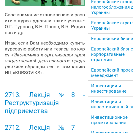
Европейские станд
налогообложения 
Украины
Свое внимание становлению и разв
итию курса уделяли такие ученые:
Европейские страт
О.Г. Туровец, В.Н. Попов, В.Б. Родио
Украины
нов и др.
Европейский бизне
Итак, если Вам необходимо купить
курсовую работу или тезисы по кур
Европейский бизне
корпоративные
су
«Экономика и организация прои
стратегии
зводственной деятельности предп
риятия»
обращайтесь в компанию
Европейский прое
ИЦ «KURSOVIKS».
менеджмент
Инвестиции и
инвестирование
2713. Лекція №8 -
Инвестиции и
Реструктуризація
инвестиционный а
підприємства
Инвестиционное
проектирование
2712. Лекція №7 -
Инвестиционные