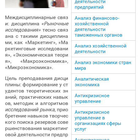
деятельности
предприятий
Междисциплинарные связ
Анализ финансово-
и: дисциплина
«Рыночные
хозяйственной
деятельности
исследования»
тесно связ
таможенных органов
ана с такими дисциплина
ми, как «Маркетинг», «Ма
Анализ хозяйственной
ркетинговые исследовани
деятельности
я», «Экономическая теори
я», «Макроэкономика»,
Анализ экономики стран
«Микроэкономика».
мира
Цель преподавания дисци
Аналитическая
плины: формирование у ст
экономика
удентов теоретических зн
Антикризисное
аний, практических навык
управление
ов, методик и алгоритмов
исследований рынка,
прио
Антикризисное
бретение навыков творчес
управление в
кого поиска резервов сове
организациях сферы
ршенствования маркетинг
услуг
овой деятельности предпр
Антикризисное