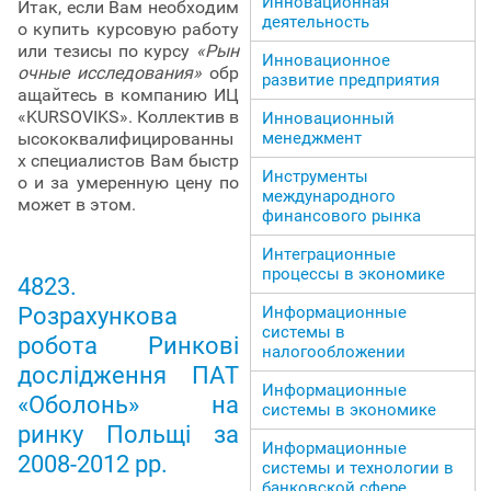
Инновационная
Итак, если Вам необходим
деятельность
о купить курсовую работу
или тезисы по курсу
«Рын
Инновационное
очные исследования»
обр
развитие предприятия
ащайтесь в компанию ИЦ
«KURSOVIKS». Коллектив в
Инновационный
менеджмент
ысококвалифицированны
х специалистов Вам быстр
Инструменты
о и за умеренную цену по
международного
может в этом.
финансового рынка
Интеграционные
процессы в экономике
4823.
Информационные
Розрахункова
системы в
робота Ринкові
налогообложении
дослідження ПАТ
Информационные
«Оболонь» на
системы в экономике
ринку Польщі за
Информационные
2008-2012 рр.
системы и технологии в
банковской сфере