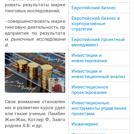
ровать результаты марке
Европейский бизнес
тинговых исследований;
Европейский бизнес и
- совершенствовать марке
корпоративные
тинговую деятельность пр
стратегии
едприятия по результата
м
рыночных исследовани
Европейский проектный
менеджмент
й.
Инвестиции и
инвестирование
Инвестиции и
инвестиционный анализ
Инвестиционное
проектирование
Свое внимание становлен
Инвестиционные
ию и развитию курса удел
инструменты управления
яли такие ученые: Ламбен
проектами
Жан-Жак, Котлер Ф., Завго
Инжиниринг
родняя А.В. и др.