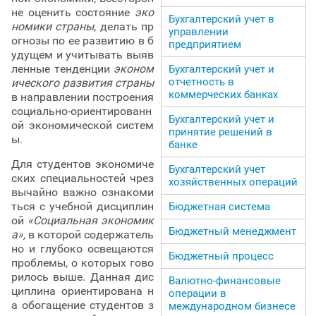
не оценить состояние
эко
Бухгалтерский учет в
номики страны,
делать пр
управлении
огнозы по ее развитию в б
предприятием
удущем и учитывать выяв
ленные тенденции
эконом
Бухгалтерский учет и
отчетность в
ического развития страны
коммерческих банках
в направлении построения
социально-ориентированн
Бухгалтерский учет и
ой экономической систем
принятие решений в
ы.
банке
Для студентов экономиче
Бухгалтерский учет
ских специальностей чрез
хозяйственных операций
вычайно важно ознакоми
ться с учебной дисциплин
Бюджетная система
ой
«Социальная экономик
Бюджетный менеджмент
а»,
в которой содержатель
но и глубоко освещаются
Бюджетный процесс
проблемы, о которых гово
рилось выше. Данная дис
Валютно-финансовые
циплина ориентирована н
операции в
а обогащение студентов з
международном бизнесе