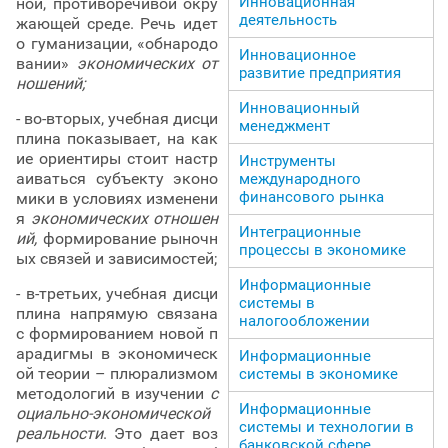
Инновационная
ной, противоречивой окру
деятельность
жающей среде. Речь идет
о гуманизации, «обнародо
Инновационное
вании»
экономических от
развитие предприятия
ношений;
Инновационный
- во-вторых, учебная дисци
менеджмент
плина показывает, на как
ие ориентиры стоит настр
Инструменты
аиваться субъекту эконо
международного
финансового рынка
мики в условиях изменени
я
экономических отношен
Интеграционные
ий,
формирование рыночн
процессы в экономике
ых связей и зависимостей;
Информационные
- в-третьих, учебная дисци
системы в
плина напрямую связана
налогообложении
с формированием новой п
арадигмы в экономическ
Информационные
ой теории – плюрализмом
системы в экономике
методологий в изучении
с
Информационные
оциально-экономической
системы и технологии в
реальности
. Это дает воз
банковской сфере