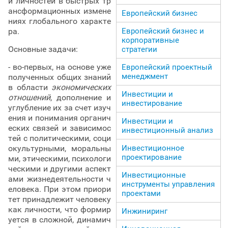
и личностей в быстрых тр
ансформационных измене
Европейский бизнес
ниях глобального характе
ра.
Европейский бизнес и
корпоративные
Основные задачи:
стратегии
- во-первых, на основе уже
Европейский проектный
менеджмент
полученных общих знаний
в области
экономических
Инвестиции и
отношений
, дополнение и
инвестирование
углубление их за счет изуч
ения и понимания органич
Инвестиции и
еских связей и зависимос
инвестиционный анализ
тей с политическими, соци
окультурными, моральны
Инвестиционное
проектирование
ми, этическими, психологи
ческими и другими аспект
Инвестиционные
ами жизнедеятельности ч
инструменты управления
еловека. При этом приори
проектами
тет принадлежит человеку
как личности, что формир
Инжиниринг
уется в сложной, динамич