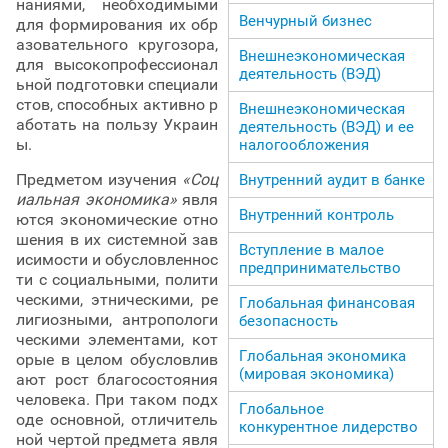
наниями, необходимыми
Венчурный бизнес
для формирования их обр
азовательного кругозора,
Внешнеэкономическая
для высокопрофессионал
деятельность (ВЭД)
ьной подготовки специали
стов, способных активно р
Внешнеэкономическая
аботать на пользу Украин
деятельность (ВЭД) и ее
ы.
налогообложения
Предметом изучения
«Соц
Внутренний аудит в банке
иальная экономика»
явля
Внутренний контроль
ются экономические отно
шения в их системной зав
Вступление в малое
исимости и обусловленнос
предпринимательство
ти с социальными, полити
ческими, этническими, ре
Глобальная финансовая
лигиозными, антропологи
безопасность
ческими элементами, кот
Глобальная экономика
орые в целом обусловлив
(мировая экономика)
ают рост благосостояния
человека. При таком подх
Глобальное
оде основной, отличитель
конкурентное лидерство
ной чертой предмета явля