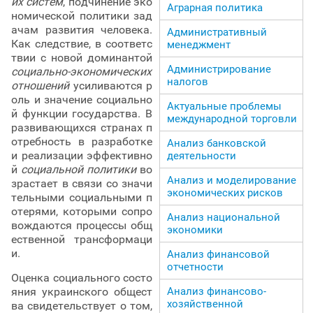
их систем
, подчинение эко
Аграрная политика
номической политики зад
ачам развития человека.
Административный
Как следствие, в соответс
менеджмент
твии с новой доминантой
Администрирование
социально-экономических
налогов
отношений
усиливаются р
оль и значение социально
Актуальные проблемы
й функции государства. В
международной торговли
развивающихся странах п
отребность в разработке
Анализ банковской
и реализации эффективно
деятельности
й
социальной политики
во
Анализ и моделирование
зрастает в связи со значи
экономических рисков
тельными социальными п
отерями, которыми сопро
Анализ национальной
вождаются процессы общ
экономики
ественной трансформаци
и.
Анализ финансовой
отчетности
Оценка социального состо
яния украинского общест
Анализ финансово-
хозяйственной
ва свидетельствует о том,