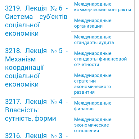
Международные
3219. Лекція №6 -
коммерческие контракты
Система суб’єктів
Международные
соціальної
организации
економіки
Международные
стандарты аудита
3218. Лекція №5 -
Международные
Механізм
стандарты финансовой
отчетности
координації
соціальної
Международные
стратегии
економіки
экономического
развития
3217. Лекція №4 -
Международные
финансы
Власність:
сутність, форми
Международные
экономические
отношения
3216. Лекція №3 -