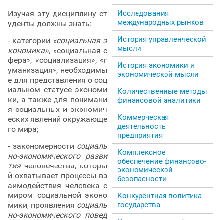
Изучая эту дисциплину ст
Исследования
международных рынков
уденты должны знать:
История управленческой
- категории
«социальная э
мысли
кономика»,
«социальная с
фера», «социализация», «г
История экономики и
уманизация», необходимы
экономической мысли
е для представления о соц
иальном статусе экономи
Количественные методы
ки, а также для понимани
финансовой аналитики
я социальных и экономич
Коммерческая
еских явлений окружающе
деятельность
го мира;
предприятия
- закономерности
социаль
Комплексное
но-экономического разви
обеспечение финансово-
тия
человечества, которы
экономической
й охватывает процессы вз
безопасности
аимодействия человека с
миром социальной эконо
Конкурентная политика
мики, проявления
социаль
государства
но-экономического повед