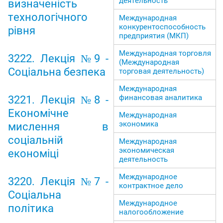
деятельность
визначеність
технологічного
Международная
конкурентоспособность
рівня
предприятия (МКП)
Международная торговля
3222. Лекція №9 -
(Международная
Соціальна безпека
торговая деятельность)
Международная
финансовая аналитика
3221. Лекція №8 -
Економічне
Международная
экономика
мислення в
соціальній
Международная
экономическая
економіці
деятельность
Международное
3220. Лекція №7 -
контрактное дело
Соціальна
Международное
політика
налогообложение