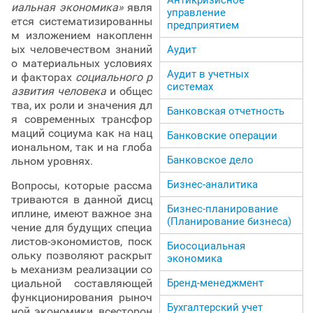
иальная экономика»
явля
управление
ется систематизированны
предприятием
м изложением накопленн
ых человечеством знаний
Аудит
о материальных условиях
Аудит в учетных
и факторах
социального р
системах
азвития человека
и общес
тва, их роли и значения дл
Банковская отчетность
я современных трансфор
маций социума как на нац
Банковские операции
иональном, так и на глоба
Банковское дело
льном уровнях.
Бизнес-аналитика
Вопросы, которые рассма
триваются в данной дисц
Бизнес-планирование
иплине, имеют важное зна
(Планирование бизнеса)
чение для будущих специа
листов-экономистов, поск
Биосоциальная
ольку позволяют раскрыт
экономика
ь механизм реализации со
Бренд-менеджмент
циальной составляющей
функционирования рыноч
Бухгалтерский учет
ной экономики, всесторон