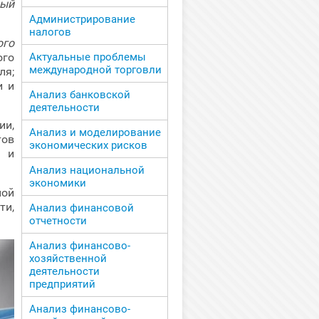
вый
Администрирование
налогов
ого
ого
Актуальные проблемы
международной торговли
ля;
и и
Анализ банковской
деятельности
ии,
Анализ и моделирование
ов
экономических рисков
м и
Анализ национальной
экономики
ной
ти,
Анализ финансовой
отчетности
Анализ финансово-
хозяйственной
деятельности
предприятий
Анализ финансово-