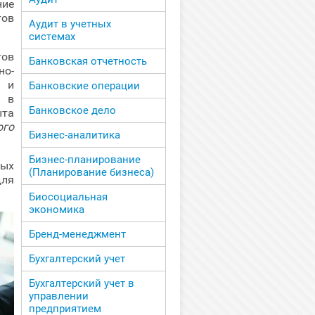
ние
ов
Аудит в учетных
системах
тов
Банковская отчетность
но-
в и
Банковские операции
ля
в
Банковское дело
ыта
ого
Бизнес-аналитика
Бизнес-планирование
ных
(Планирование бизнеса)
для
Биосоциальная
экономика
Бренд-менеджмент
Бухгалтерский учет
Бухгалтерский учет в
управлении
предприятием