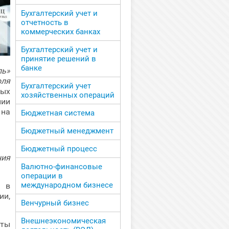
Бухгалтерский учет и
отчетность в
коммерческих банках
Бухгалтерский учет и
принятие решений в
банке
ль»
оля
Бухгалтерский учет
ых
хозяйственных операций
нии
 на
Бюджетная система
Бюджетный менеджмент
Бюджетный процесс
ния
Валютно-финансовые
операции в
международном бизнесе
в
ии,
Венчурный бизнес
Внешнеэкономическая
оты