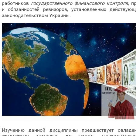
работников
государственного финансового контроля
, п
и обязанностей ревизоров, установленных действую
законодательством Украины.
Изучению данной дисциплины предшествует овладе