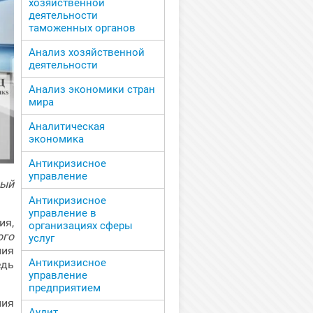
хозяйственной
деятельности
таможенных органов
Анализ хозяйственной
деятельности
Анализ экономики стран
мира
Аналитическая
экономика
Антикризисное
управление
ный
Антикризисное
управление в
ия,
организациях сферы
ого
услуг
ния
Антикризисное
дь
управление
предприятием
ия
Аудит