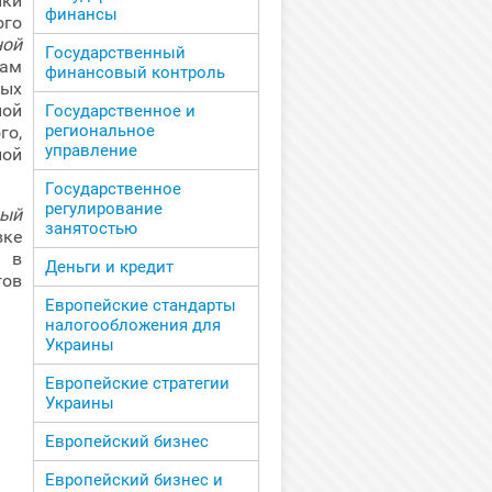
ки
финансы
ого
ной
Государственный
сам
финансовый контроль
вых
ной
Государственное и
региональное
го,
управление
ной
Государственное
регулирование
вый
занятостью
ке
 в
Деньги и кредит
гов
Европейские стандарты
налогообложения для
Украины
Европейские стратегии
Украины
Европейский бизнес
Европейский бизнес и