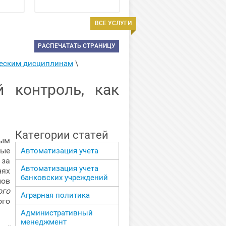
ВСЕ УСЛУГИ
РАСПЕЧАТАТЬ СТРАНИЦУ
ческим дисциплинам
 \ 
 контроль, как
Категории статей
ым
ые
Автоматизация учета
за
Автоматизация учета
ях
банковских учреждений
пов
ого
Аграрная политика
ого
Административный
менеджмент