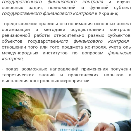
государственного финансового контроля
и
изуче
основных задач, полномочий и функций субъект
государственного финансового контроля
в Украине;
- представление правильного понимания основных
аспек
организации и методики осуществления контроль
ревизионной работы
относительно разных субъекто
объектов государствен
ного финансового контро
отношении
того или того предмета контроля, учета оп
международных институтов
по вопросам
финансов
контроля
;
- показ возможных направлений применения получен
теоретических знаний и практических навыков 
выполнения контрольных
мероприятий.