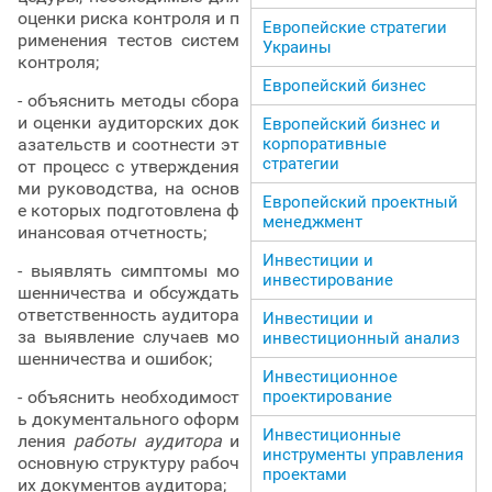
оценки риска контроля и п
Европейские стратегии
рименения тестов систем
Украины
контроля;
Европейский бизнес
- объяснить методы сбора
и оценки аудиторских док
Европейский бизнес и
корпоративные
азательств и соотнести эт
стратегии
от процесс с утверждения
ми руководства, на основ
Европейский проектный
е которых подготовлена ф
менеджмент
инансовая отчетность;
Инвестиции и
- выявлять симптомы мо
инвестирование
шенничества и обсуждать
ответственность аудитора
Инвестиции и
за выявление случаев мо
инвестиционный анализ
шенничества и ошибок;
Инвестиционное
проектирование
- объяснить необходимост
ь документального оформ
Инвестиционные
ления
работы аудитора
и
инструменты управления
основную структуру рабоч
проектами
их документов аудитора;