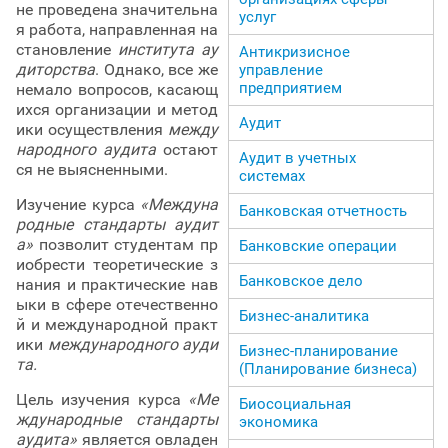
не проведена значительна
услуг
я работа, направленная на
становление
института ау
Антикризисное
диторства
. Однако, все же
управление
предприятием
немало вопросов, касающ
ихся организации и метод
Аудит
ики осуществления
между
народного аудита
остают
Аудит в учетных
ся не выясненными.
системах
Изучение курса
«Междуна
Банковская отчетность
родные стандарты аудит
а»
позволит студентам пр
Банковские операции
иобрести теоретические з
Банковское дело
нания и практические нав
ыки в сфере отечественно
Бизнес-аналитика
й и международной практ
ики
международного ауди
Бизнес-планирование
та.
(Планирование бизнеса)
Цель изучения курса
«Ме
Биосоциальная
ждународные стандарты
экономика
аудита»
является овладен