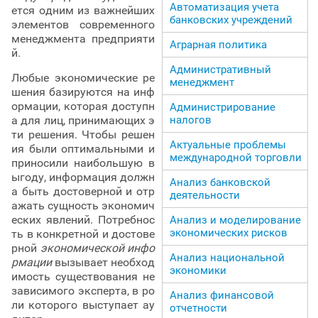
Автоматизация учета
ется одним из важнейших
банковских учреждений
элементов современного
менеджмента предприяти
Аграрная политика
й.
Административный
Любые экономические ре
менеджмент
шения базируются на инф
ормации, которая доступн
Администрирование
а для лиц, принимающих э
налогов
ти решения. Чтобы решен
Актуальные проблемы
ия были оптимальными и
международной торговли
приносили наибольшую в
ыгоду, информация должн
Анализ банковской
а быть достоверной и отр
деятельности
ажать сущность экономич
еских явлений. Потребнос
Анализ и моделирование
экономических рисков
ть в конкретной и достове
рной
экономической инфо
Анализ национальной
рмации
вызывает необход
экономики
имость существования не
зависимого эксперта, в ро
Анализ финансовой
ли которого выступает ау
отчетности