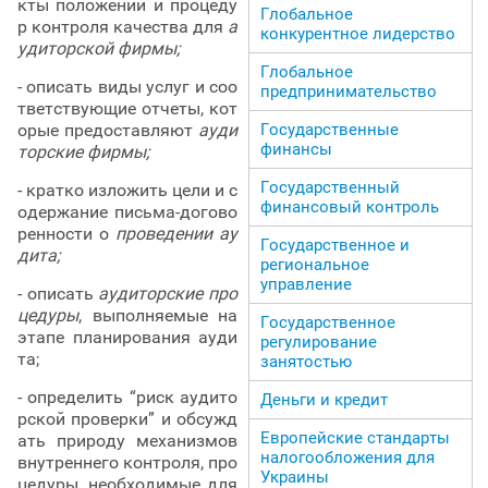
кты положений и процеду
Глобальное
р контроля качества для
а
конкурентное лидерство
удиторской фирмы;
Глобальное
- описать виды услуг и соо
предпринимательство
тветствующие отчеты, кот
Государственные
орые предоставляют
ауди
финансы
торские фирмы;
Государственный
- кратко изложить цели и с
финансовый контроль
одержание письма-догово
ренности о
проведении ау
Государственное и
дита;
региональное
управление
- описать
аудиторские про
цедуры
, выполняемые на
Государственное
этапе планирования ауди
регулирование
та;
занятостью
- определить “риск аудито
Деньги и кредит
рской проверки” и обсужд
Европейские стандарты
ать природу механизмов
налогообложения для
внутреннего контроля, про
Украины
цедуры, необходимые для