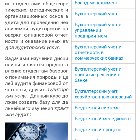
Бренд-менеджмент
ие студентами общетеоре
тических, методических и
Бухгалтерский учет
организационных основ а
удита для проведения нез
Бухгалтерский учет в
ависимой аудиторской пр
управлении
оверки финансовой отчет
предприятием
ности и оказание иных
ви
Бухгалтерский учет и
дов аудиторских услуг
.
отчетность в
Задачами изучения дисци
коммерческих банках
плины является предоста
Бухгалтерский учет и
вление студентам базовог
принятие решений в
о понимания природы и це
банке
лей аудита финансовой от
четности, других
аудиторс
Бухгалтерский учет
ких услуг
. Данный курс до
хозяйственных операций
лжен создать базу для да
Бюджетная система
льнейшего изучения
практ
ики аудита.
Бюджетный менеджмент
Бюджетный процесс