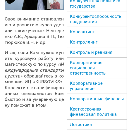
Конкурентная политика
государства
Конкурентоспособность
Свое внимание становлен
предприятия
ию и развитию курса удел
яли такие ученые: Нестере
Консалтинг
нко А.В., Архарова З.П., Тю
тюрюков В.Н. и др.
Контроллинг
Итак, если Вам нужно куп
Контроль и ревизия
ить курсовую работу или
Корпоративная
магистерскую по курсу
«М
социальная
еждународные стандарты
ответственность
аудита»
обращайтесь в ко
мпанию ИЦ «KURSOVIKS».
Корпоративное
Коллектив квалифициров
управление
анных специалистов Вам
Корпоративные финансы
быстро и за умеренную це
ну поможет в этом.
Краткосрочная
финансовая политика
Логистика