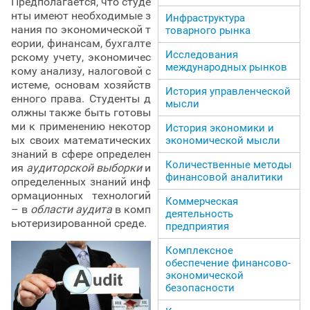
Предполагается, что студе
нты имеют необходимые з
Инфраструктура
нания по экономической т
товарного рынка
еории, финансам, бухгалте
Исследования
рскому учету, экономичес
международных рынков
кому анализу, налоговой с
истеме, основам хозяйств
История управленческой
енного права. Студенты д
мысли
олжны также быть готовы
ми к применению некотор
История экономики и
ых своих математических
экономической мысли
знаний в сфере определен
Количественные методы
ия
аудиторской выборки
и
финансовой аналитики
определенных знаний инф
ормационных технологий
Коммерческая
– в
области аудита
в комп
деятельность
ьютеризированной среде.
предприятия
Комплексное
обеспечение финансово-
экономической
безопасности