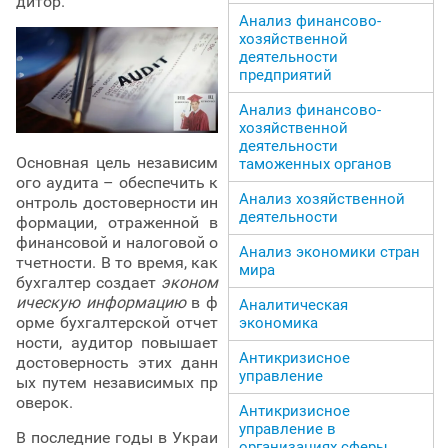
дитор.
Анализ финансово-
хозяйственной
деятельности
предприятий
Анализ финансово-
хозяйственной
деятельности
Основная цель независим
таможенных органов
ого аудита – обеспечить к
Анализ хозяйственной
онтроль достоверности ин
деятельности
формации, отраженной в
финансовой и налоговой о
Анализ экономики стран
тчетности. В то время, как
мира
бухгалтер создает
эконом
ическую информацию
в ф
Аналитическая
орме бухгалтерской отчет
экономика
ности, аудитор повышает
Антикризисное
достоверность этих данн
управление
ых путем независимых пр
оверок.
Антикризисное
управление в
В последние годы в Украи
организациях сферы