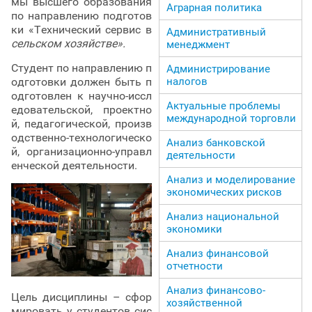
мы высшего образования
Аграрная политика
по направлению подготов
ки «Технический сервис в
Административный
сельском хозяйстве».
менеджмент
Студент по направлению п
Администрирование
одготовки должен быть п
налогов
одготовлен к научно-иссл
Актуальные проблемы
едовательской, проектно
международной торговли
й, педагогической, произв
одственно-технологическо
Анализ банковской
й, организационно-управл
деятельности
енческой деятельности.
Анализ и моделирование
экономических рисков
Анализ национальной
экономики
Анализ финансовой
отчетности
Анализ финансово-
Цель дисциплины – сфор
хозяйственной
мировать у студентов сис