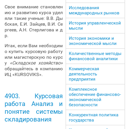
Свое внимание становлен
Исследования
ию и развитию курса удел
международных рынков
яли такие ученые: В.В. Ды
История управленческой
бская, Е.И. Зайцев, В.И. Се
мысли
ргеев, А.Н. Стерлигова и д
р.
История экономики и
экономической мысли
Итак, если Вам необходим
о купить курсовую работу
Количественные методы
или магистерскую по курс
финансовой аналитики
у
«Складское хозяйство»
обращайтесь в компанию
Коммерческая
деятельность
ИЦ «KURSOVIKS».
предприятия
Комплексное
обеспечение финансово-
4903. Курсовая
экономической
работа Анализ и
безопасности
понятие системы
Конкурентная политика
складирования
государства