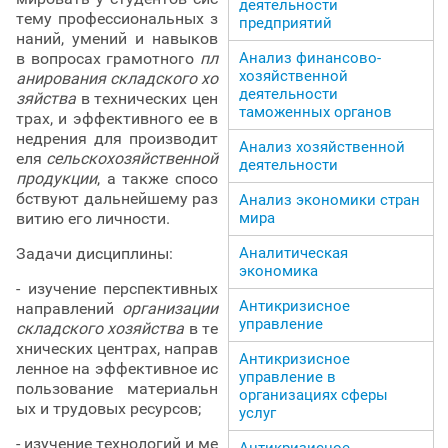
деятельности
тему профессиональных з
предприятий
наний, умений и навыков
Анализ финансово-
в вопросах грамотного
пл
хозяйственной
анирования складского хо
деятельности
зяйства
в технических цен
таможенных органов
трах, и эффективного ее в
недрения для производит
Анализ хозяйственной
еля
сельскохозяйственной
деятельности
продукции
, а также спосо
бствуют дальнейшему раз
Анализ экономики стран
мира
витию его личности.
Аналитическая
Задачи дисциплины:
экономика
- изучение перспективных
Антикризисное
направлений
организации
управление
складского хозяйства
в те
хнических центрах, направ
Антикризисное
ленное на эффективное ис
управление в
пользование материальн
организациях сферы
ых и трудовых ресурсов;
услуг
- изучение технологий и ме
Антикризисное