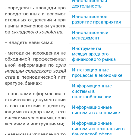
Инновационная
деятельность
- определять площади про
изводственных и вспомог
Инновационное
ательных отделений и при
развитие предприятия
нципы компоновки участк
ов
складского хозяйства
.
Инновационный
менеджмент
-- Владеть навыками:
Инструменты
- методики нахождения не
международного
обходимой профессионал
финансового рынка
ьной информации по
орга
Интеграционные
низации складского хозяй
процессы в экономике
ства
в периодической лит
ературе, банках;
Информационные
системы в
- навыками оформления т
налогообложении
ехнической документации
в соответствии с действу
Информационные
ющими стандартами, техн
системы в экономике
ическими условиями, поло
Информационные
жениями и инструкциями;
системы и технологии в
- навыками управления то
банковской сфере