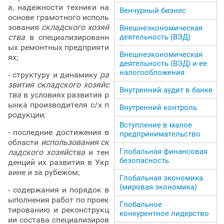
а, надежности техники на
Венчурный бизнес
основе грамотного исполь
зования
складского хозяй
Внешнеэкономическая
ства
в специализированн
деятельность (ВЭД)
ых ремонтных предприяти
Внешнеэкономическая
ях;
деятельность (ВЭД) и ее
налогообложения
- структуру и динамику
ра
звития складского хозяйс
Внутренний аудит в банке
тва
в условиях развития р
ынка производителя с/х п
Внутренний контроль
родукции;
Вступление в малое
- последние достижения в
предпринимательство
области
использования ск
Глобальная финансовая
ладского хозяйства
и тен
безопасность
денций их развития в Укр
аине и за рубежом;
Глобальная экономика
(мировая экономика)
- содержания и порядок в
ыполнения работ по проек
Глобальное
тированию и реконструкц
конкурентное лидерство
ии состава специализиров