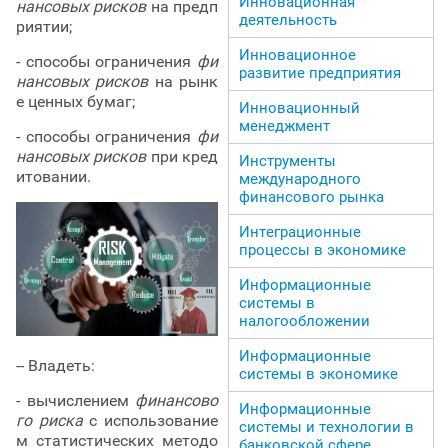
Инновационная
нансовых рисков
на предп
деятельность
риятии;
Инновационное
- способы ограничения
фи
развитие предприятия
нансовых рисков
на рынк
е ценных бумаг;
Инновационный
менеджмент
- способы ограничения
фи
нансовых рисков
при кред
Инструменты
итовании.
международного
финансового рынка
Интеграционные
процессы в экономике
Информационные
системы в
налогообложении
Информационные
-- Владеть:
системы в экономике
- вычислением
финансово
Информационные
го риска
с использование
системы и технологии в
м статистических методо
банковской сфере