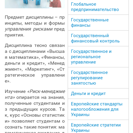
Глобальное
предпринимательство
Предмет дисциплины – пр
Государственные
инципы, методы и формы
финансы
управления рисками
пред
приятия.
Государственный
финансовый контроль
Дисциплина тесно связан
а с дисциплинами «Высша
Государственное и
региональное
я математика», «Финансы,
управление
деньги и кредит», «Менед
жмент», «Маркетинг», «Ст
Государственное
ратегическое управлени
регулирование
е».
занятостью
Изучение
«Риск-менеджме
Деньги и кредит
нта»
опирается на знания,
полученные студентами и
Европейские стандарты
з предыдущих курсов. Та
налогообложения для
Украины
к, курс «Основы статистик
и» позволяет студентам о
Европейские стратегии
сознать такие понятия: ма
Украины
тематическое ожидание, д