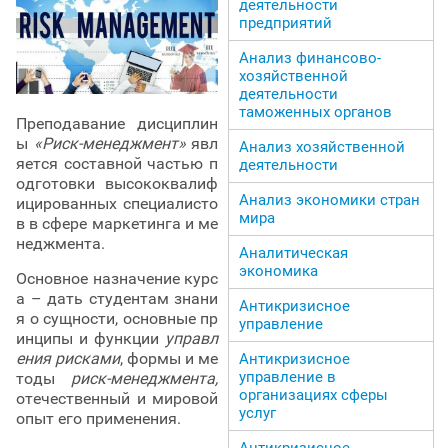
деятельности
предприятий
Анализ финансово-
хозяйственной
деятельности
таможенных органов
Преподавание дисциплин
ы
«Риск-менеджмент»
явл
Анализ хозяйственной
яется составной частью п
деятельности
одготовки высококвалиф
Анализ экономики стран
ицированных специалисто
мира
в в сфере маркетинга и ме
неджмента.
Аналитическая
экономика
Основное назначение курс
а – дать студентам знани
Антикризисное
я о сущности, основные пр
управление
инципы и функции
управл
ения рисками
, формы и ме
Антикризисное
управление в
тоды
риск-менеджмента,
организациях сферы
отечественный и мировой
услуг
опыт его применения.
Антикризисное