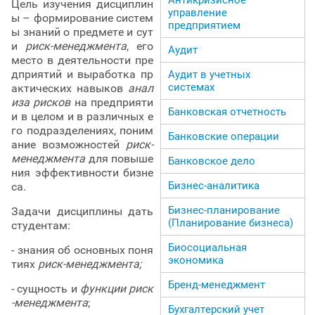
Цель изучения дисциплин
управление
ы – формирование систем
предприятием
ы знаний о предмете и сут
и
риск-менеджмента
, его
Аудит
место в деятельности пре
дприятий и выработка пр
Аудит в учетных
системах
актических навыков
анал
иза рисков
на предприяти
Банковская отчетность
и в целом и в различных е
го подразделениях, поним
Банковские операции
ание возможностей
риск-
менеджмента
для повыше
Банковское дело
ния эффективности бизне
Бизнес-аналитика
са.
Бизнес-планирование
Задачи дисциплины дать
(Планирование бизнеса)
студентам:
Биосоциальная
- знания об основных поня
экономика
тиях
риск-менеджмента;
Бренд-менеджмент
- сущность и
функции риск
-менеджмента
;
Бухгалтерский учет