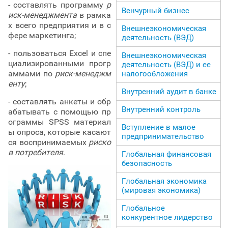
- составлять программу
р
Венчурный бизнес
иск-менеджмента
в рамка
х всего предприятия и в с
Внешнеэкономическая
фере маркетинга;
деятельность (ВЭД)
- пользоваться Excel и спе
Внешнеэкономическая
циализированными прогр
деятельность (ВЭД) и ее
аммами по
риск-менеджм
налогообложения
енту
;
Внутренний аудит в банке
- составлять анкеты и обр
Внутренний контроль
абатывать с помощью пр
ограммы SPSS материал
Вступление в малое
ы опроса, которые касают
предпринимательство
ся воспринимаемых
риско
в потребителя
.
Глобальная финансовая
безопасность
Глобальная экономика
(мировая экономика)
Глобальное
конкурентное лидерство