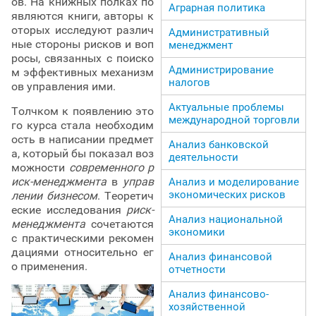
ов. На книжных полках по
Аграрная политика
являются книги, авторы к
оторых исследуют различ
Административный
ные стороны рисков и воп
менеджмент
росы, связанных с поиско
Администрирование
м эффективных механизм
налогов
ов управления ими.
Актуальные проблемы
Толчком к появлению это
международной торговли
го курса стала необходим
ость в написании предмет
Анализ банковской
а, который бы показал воз
деятельности
можности
современного р
иск-менеджмента
в
управ
Анализ и моделирование
экономических рисков
лении бизнесом
. Теоретич
еские исследования
риск-
Анализ национальной
менеджмента
сочетаются
экономики
с практическими рекомен
дациями относительно ег
Анализ финансовой
о применения.
отчетности
Анализ финансово-
хозяйственной