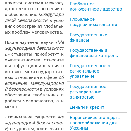
вляется: система межгосу
Глобальное
дарственных отношений п
конкурентное лидерство
о обеспечению
междунаро
Глобальное
дной безопасности
в усло
предпринимательство
виях обострения глобальн
ых проблем человечества.
Государственные
финансы
После изучения науки
«Ме
ждународная безопасност
Государственный
ь»
студенты приобретут к
финансовый контроль
омпетентностей относите
льно функционирования с
Государственное и
региональное
истемы межгосударствен
управление
ных отношений в сфере
об
еспечения международно
Государственное
й безопасности
в условиях
регулирование
обострения глобальных п
занятостью
роблем человечества, а и
менно:
Деньги и кредит
- понимание сущности
ме
Европейские стандарты
ждународной безопасност
налогообложения для
Украины
и
, ее уровней, ключевых п