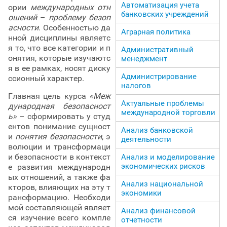
Автоматизация учета
ории
международных отн
банковских учреждений
ошений
–
проблему безоп
асности
. Особенностью да
Аграрная политика
нной дисциплины являетс
я то, что все категории и п
Административный
онятия, которые изучаютс
менеджмент
я в ее рамках, носят диску
Администрирование
ссионный характер.
налогов
Главная цель курса
«Меж
Актуальные проблемы
дународная безопасност
международной торговли
ь»
– сформировать у студ
ентов понимание сущност
Анализ банковской
и
понятия безопасности
, э
деятельности
волюции и трансформаци
и безопасности в контекст
Анализ и моделирование
экономических рисков
е развития международн
ых отношений, а также фа
Анализ национальной
кторов, влияющих на эту т
экономики
рансформацию. Необходи
мой составляющей являет
Анализ финансовой
ся изучение всего компле
отчетности