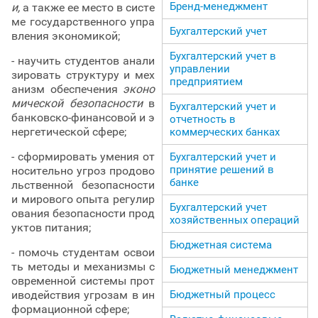
Бренд-менеджмент
и,
а также ее место в систе
ме государственного упра
Бухгалтерский учет
вления экономикой;
Бухгалтерский учет в
- научить студентов анали
управлении
зировать структуру и мех
предприятием
анизм обеспечения
эконо
мической безопасности
в
Бухгалтерский учет и
банковско-финансовой и э
отчетность в
нергетической сфере;
коммерческих банках
- сформировать умения от
Бухгалтерский учет и
принятие решений в
носительно угроз продово
банке
льственной безопасности
и мирового опыта регулир
Бухгалтерский учет
ования безопасности прод
хозяйственных операций
уктов питания;
Бюджетная система
- помочь студентам освои
ть методы и механизмы с
Бюджетный менеджмент
овременной системы прот
иводействия угрозам в ин
Бюджетный процесс
формационной сфере;