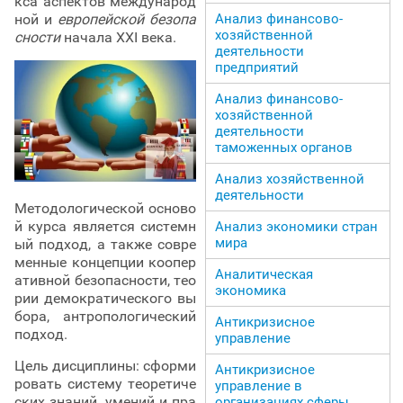
кса аспектов международ
ной и
европейской безопа
Анализ финансово-
хозяйственной
сности
начала XXI века.
деятельности
предприятий
Анализ финансово-
хозяйственной
деятельности
таможенных органов
Анализ хозяйственной
деятельности
Методологической осново
й курса является системн
Анализ экономики стран
мира
ый подход, а также совре
менные концепции коопер
Аналитическая
ативной безопасности, тео
экономика
рии демократического вы
бора, антропологический
Антикризисное
подход.
управление
Цель дисциплины: сформи
Антикризисное
ровать систему теоретиче
управление в
ских знаний, умений и пра
организациях сферы