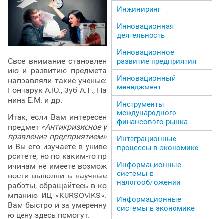
Инжиниринг
Инновационная
деятельность
Инновационное
Свое внимание становлен
развитие предприятия
ию и развитию предмета
Инновационный
направляли такие ученые:
менеджмент
Гончарук А.Ю., Зуб А.Т., Па
нина Е.М. и др.
Инструменты
международного
Итак, если Вам интересен
финансового рынка
предмет
«Антикризисное у
правление предприятием»
Интеграционные
и Вы его изучаете в униве
процессы в экономике
рситете, но по каким-то пр
Информационные
ичинам не имеете возмож
системы в
ности выполнить научные
налогообложении
работы, обращайтесь в ко
мпанию ИЦ «KURSOVIKS».
Информационные
Вам быстро и за умеренну
системы в экономике
ю цену здесь помогут.