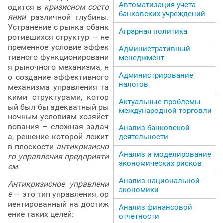
Автоматизация учета
одится в
кризисном состо
банковских учреждений
янии
различной глубины.
Устранение с рынка обанк
Аграрная политика
ротившихся структур – не
пременное условие эффек
Административный
тивного функционировани
менеджмент
я рыночного механизма, н
Администрирование
о создание эффективного
налогов
механизма управления та
кими структурами, котор
Актуальные проблемы
ый был бы адекватный ры
международной торговли
ночным условиям хозяйст
вования – сложная задач
Анализ банковской
а, решение которой лежит
деятельности
в плоскости
антикризисно
Анализ и моделирование
го управления предприяти
экономических рисков
ем.
Анализ национальной
Антикризисное управлени
экономики
е
— это тип управления, ор
иентированный на достиж
Анализ финансовой
ение таких целей:
отчетности