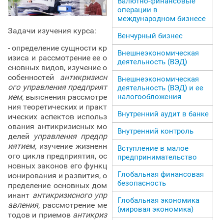
Валютно-финансовые
операции в
международном бизнесе
Задачи изучения курса:
Венчурный бизнес
- определение сущности кр
Внешнеэкономическая
изиса и рассмотрение ее о
деятельность (ВЭД)
сновных видов, изучение о
собенностей
антикризисн
Внешнеэкономическая
ого управления предприят
деятельность (ВЭД) и ее
налогообложения
ием
, выяснения рассмотре
ния теоретических и практ
Внутренний аудит в банке
ических аспектов использ
ования антикризисных мо
Внутренний контроль
делей
управления предпр
иятием,
изучение жизненн
Вступление в малое
ого цикла предприятия, ос
предпринимательство
новных законов его функц
Глобальная финансовая
ионирования и развития, о
безопасность
пределение основных дом
инант
антикризисного упр
Глобальная экономика
авления
, рассмотрение ме
(мировая экономика)
тодов и приемов
антикриз