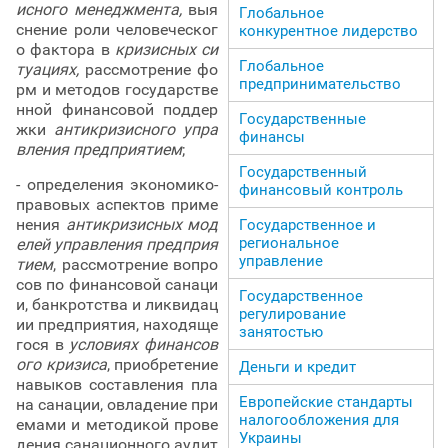
исного менеджмента,
выя
Глобальное
снение роли человеческог
конкурентное лидерство
о фактора в
кризисных си
Глобальное
туациях,
рассмотрение фо
предпринимательство
рм и методов государстве
нной финансовой поддер
Государственные
жки
антикризисного упра
финансы
вления предприятием
;
Государственный
- определения экономико-
финансовый контроль
правовых аспектов приме
нения
антикризисных мод
Государственное и
региональное
елей управления предприя
управление
тием
, рассмотрение вопро
сов по финансовой санаци
Государственное
и, банкротства и ликвидац
регулирование
ии предприятия, находяще
занятостью
гося в
условиях финансов
ого кризиса
, приобретение
Деньги и кредит
навыков составления пла
Европейские стандарты
на санации, овладение при
налогообложения для
емами и методикой прове
Украины
дения санационного аудит