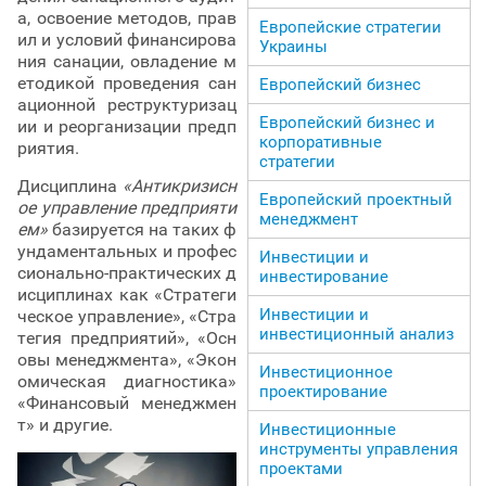
а, освоение методов, прав
Европейские стратегии
ил и условий финансирова
Украины
ния санации, овладение м
етодикой проведения сан
Европейский бизнес
ационной реструктуризац
Европейский бизнес и
ии и реорганизации предп
корпоративные
риятия.
стратегии
Дисциплина
«Антикризисн
Европейский проектный
ое управление предприяти
менеджмент
ем»
базируется на таких ф
ундаментальных и профес
Инвестиции и
сионально-практических д
инвестирование
исциплинах как «Стратеги
Инвестиции и
ческое управление», «Стра
инвестиционный анализ
тегия предприятий», «Осн
овы менеджмента», «Экон
Инвестиционное
омическая диагностика»
проектирование
«Финансовый менеджмен
т» и другие.
Инвестиционные
инструменты управления
проектами