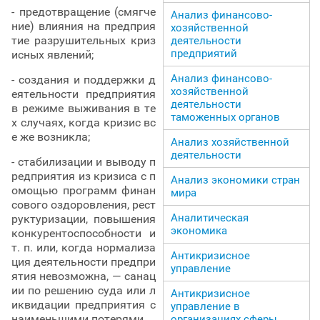
- предотвращение (смягче
Анализ финансово-
ние) влияния на предприя
хозяйственной
тие разрушительных криз
деятельности
предприятий
исных явлений;
Анализ финансово-
- создания и поддержки д
хозяйственной
еятельности предприятия
деятельности
в режиме выживания в те
таможенных органов
х случаях, когда кризис вс
е же возникла;
Анализ хозяйственной
деятельности
- стабилизации и выводу п
редприятия из кризиса с п
Анализ экономики стран
омощью программ финан
мира
сового оздоровления, рест
Аналитическая
руктуризации, повышения
экономика
конкурентоспособности и
т. п. или, когда нормализа
Антикризисное
ция деятельности предпри
управление
ятия невозможна, — санац
ии по решению суда или л
Антикризисное
иквидации предприятия с
управление в
наименьшими потерями.
организациях сферы