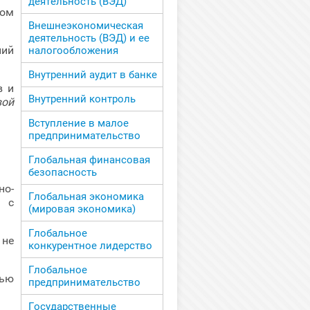
деятельность (ВЭД)
ном
Внешнеэкономическая
деятельность (ВЭД) и ее
ний
налогообложения
Внутренний аудит в банке
в и
Внутренний контроль
вой
Вступление в малое
предпринимательство
Глобальная финансовая
безопасность
о-
Глобальная экономика
 с
(мировая экономика)
Глобальное
 не
конкурентное лидерство
Глобальное
лью
предпринимательство
Государственные