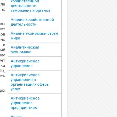
хозяйственной
ла
деятельности
 по
таможенных органов
Анализ хозяйственной
овы
деятельности
яют
Анализ экономики стран
дов
мира
сно
 и
Аналитическая
лый
экономика
ние
ует
Антикризисное
ка
управление
I»,
Антикризисное
сть
управление в
организациях сферы
услуг
щих
Антикризисное
управление
предприятием
Аудит