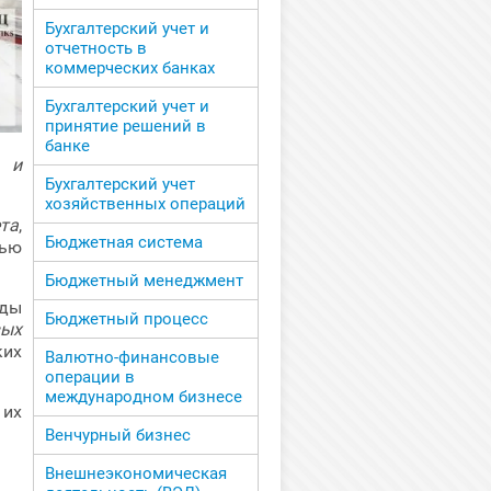
Бухгалтерский учет и
отчетность в
коммерческих банках
Бухгалтерский учет и
принятие решений в
банке
т и
Бухгалтерский учет
хозяйственных операций
та
,
Бюджетная система
тью
Бюджетный менеджмент
оды
Бюджетный процесс
вых
ких
Валютно-финансовые
операции в
международном бизнесе
их
Венчурный бизнес
Внешнеэкономическая