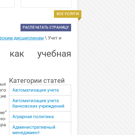
ВСЕ УСЛУГИ
РАСПЕЧАТАТЬ СТРАНИЦУ
ческим дисциплинам
 \ 
Учет и 
, как учебная
Категории статей
ых
ого
Автоматизация учета
кие
Автоматизация учета
банковских учреждений
ие”
Аграрная политика
о-
вра
Административный
менеджмент