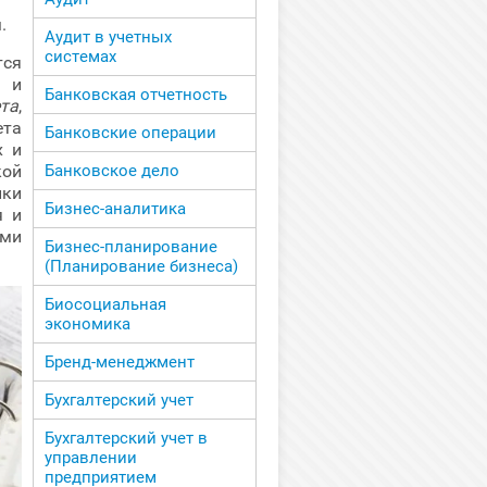
.
Аудит в учетных
системах
ся
и и
Банковская отчетность
та
,
та
Банковские операции
х и
кой
Банковское дело
ики
Бизнес-аналитика
я и
ыми
Бизнес-планирование
(Планирование бизнеса)
Биосоциальная
экономика
Бренд-менеджмент
Бухгалтерский учет
Бухгалтерский учет в
управлении
предприятием