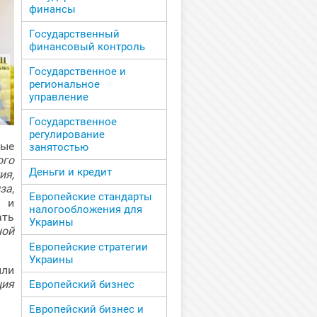
финансы
Государственный
финансовый контроль
Государственное и
региональное
управление
Государственное
регулирование
ные
занятостью
ого
Деньги и кредит
ия,
за
,
Европейские стандарты
 и
налогообложения для
ать
Украины
ной
Европейские стратегии
Украины
или
ция
Европейский бизнес
Европейский бизнес и