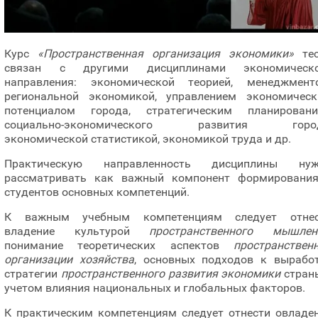
Курс
«Пространственная организация экономики»
тес
связан с другими дисциплинами экономическо
направления: экономической теорией, менеджмент
региональной экономикой, управлением экономичес
потенциалом города, стратегическим планирован
социально-экономического развития город
экономической статистикой, экономикой труда и др.
Практическую направленность дисциплины нуж
рассматривать как важный компонент формировани
студентов основных компетенций.
К важным учебным компетенциям следует отнес
владение культурой
пространственного мышлен
понимание теоретических аспектов
пространствен
организации хозяйства
, основных подходов к вырабо
стратегии
пространственного развития экономики
стран
учетом влияния национальных и глобальных факторов.
К практическим компетенциям следует отнести овладе