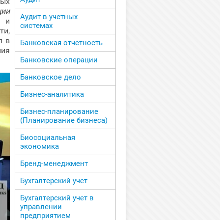
ных
ции
Аудит в учетных
и
системах
ти,
л в
Банковская отчетность
ия
Банковские операции
Банковское дело
Бизнес-аналитика
Бизнес-планирование
(Планирование бизнеса)
Биосоциальная
экономика
Бренд-менеджмент
Бухгалтерский учет
Бухгалтерский учет в
управлении
предприятием