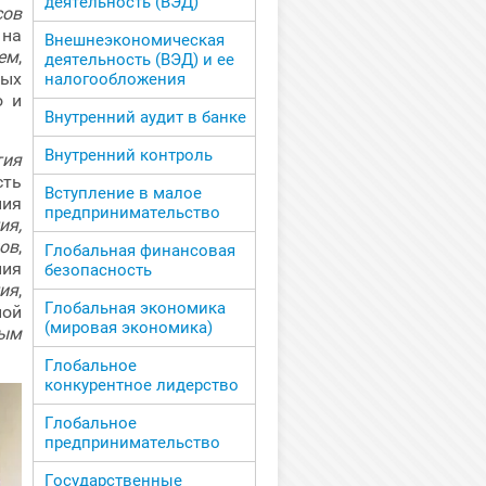
деятельность (ВЭД)
сов
 на
Внешнеэкономическая
ем
,
деятельность (ВЭД) и ее
ых
налогообложения
о и
Внутренний аудит в банке
Внутренний контроль
тия
ть
Вступление в малое
ния
предпринимательство
ия,
нов
,
Глобальная финансовая
ия
безопасность
ия
,
Глобальная экономика
ой
(мировая экономика)
ным
Глобальное
конкурентное лидерство
Глобальное
предпринимательство
Государственные