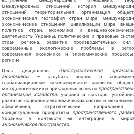
вступление международных отношений, теор
международных отношений, история международн
отношений, территориальная организация общест
экономическая география стран мира, международ
экономические отношения, цивилизации мира, внеш
политика стран, экономика и внешнеэкономичес
деятельность Украины, политические и правовые сист
стран региона, развитие производительных сил
современные экологические проблемы в регион
современная экономика и экономические процесс
регионе.
Цель дисциплины
«Пространственная организа
экономики»
– углубить знания о современн
глобализационные закономерности развития общест
методологические и прикладные аспекты
пространствен
организации хозяйства,
условия и факторы устойчив
развития социально-экономических систем и механизмы
обеспечения, стратегические направления
концептуальные приоритеты
пространственного разви
Украины в контексте ее интеграции в миров
экономическое пространство
.