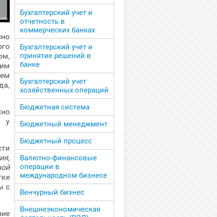
Бухгалтерский учет и
отчетность в
коммерческих банках
но
го
Бухгалтерский учет и
ом,
принятие решений в
банке
ким
ием
Бухгалтерский учет
а,
хозяйственных операций
Бюджетная система
но
я у
Бюджетный менеджмент
Бюджетный процесс
ти
ия,
Валютно-финансовые
операции в
ной
международном бизнесе
тке
ы с
Венчурный бизнес
Внешнеэкономическая
ние