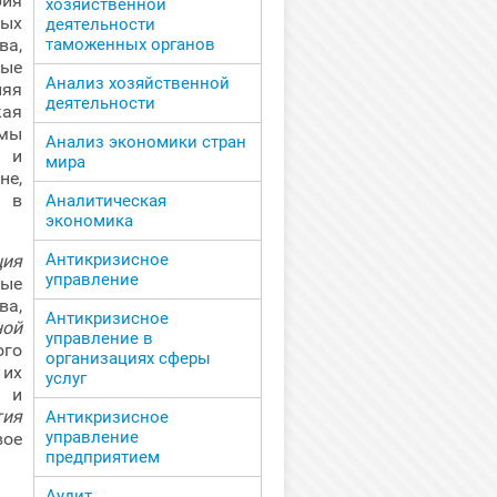
ия
хозяйственной
ых
деятельности
ва,
таможенных органов
ные
Анализ хозяйственной
няя
деятельности
кая
емы
Анализ экономики стран
 и
мира
е,
ы в
Аналитическая
экономика
Антикризисное
ция
управление
ые
ва,
Антикризисное
ной
управление в
ого
организациях сферы
 их
услуг
 и
тия
Антикризисное
управление
ое
предприятием
Аудит