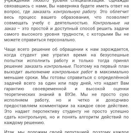
учреждений любого уровня специализации. Однажды
связавшись с нами, Вы наверняка будете иметь ответ на
вопрос, где
заказать контрольную работу
. Это облегчит
весь процесс вашего образования, что позволяет
совмещать учебу с деятельностью.
Контрольные на
заказ
– это простой и доступный способ решить задачи
самого высокого уровня трудности, с которыми Вы не
можете справиться персонально.
Чаще всего решение об обращении к нам зарождается,
когда студент уже утратил время на безуспешные
попытки исполнить работу и только тогда принял
решение
заказать контрольные
. Поэтому на первый план
выходит
выполнение контрольных работ
в максимально
меньшие сроки. Мы готовы справиться с определённой
задачей всего за один или пару дней, что надает Вам
гарантию своевременной и высокой оценки
теоретических знаний в ВУЗе. Мы не просто сухо
исполняем работу, но и четко и доходчиво
предоставляем комментарии за каждое свое действие.
Это надает перспективу студенту не просто успешно
сдать контрольную, но и понять алгоритм действий по
каждому решению.
Итак, мы дорожим своей репутацией, поэтому каждое