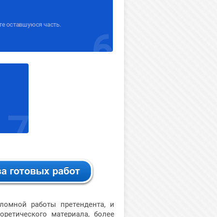
е оставшуюся часть.
6
7
омной работы претендента, и
оретического материала, более