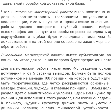
тщательной проработкой доказательной базы.
Чтобы
написание магистерской работы
было позитивно оц
должна соответствовать требованиям актуальности
квалификации, иметь научное и практическое значение.
работы должен совершить глубокий анализ избран
высокоэффективные пути и способы ее решения, сделать 
скрупулёзнее и глубже будет исследована тема, чем 
доказательств и на этой основе совершены закономерные
обретет работа.
Выполнение магистерской работы
имеет субъективную авт
конечном итоге для решения вопроса будет предложен нест
Для магистерской работы характерно 4-5 разделов основн
вступления и от 5 страниц выводов. Должен быть полно
источников не меньше 100 позиций, на которые будут идт
быть теоретическим, где четко раскрываются основные
методы, функции, подходы и главные принципы. Объем долже
раздел идет с аналитическим уклоном. Здесь Вам нужно п
умения. Для исполнения этого раздела, Вам нужно обладат
К примеру, будущий бухгалтер должен знать и уметь: 
динамики баланса; анализ финансовой устойчивости 