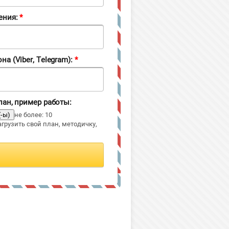
ения:
*
а (Viber, Telegram):
*
лан, пример работы:
не более: 10
грузить свой план, методичку,