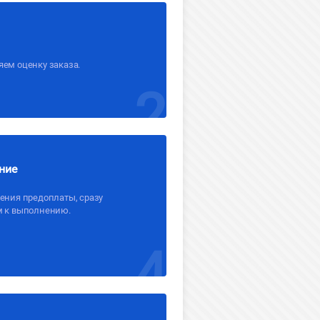
ем оценку заказа.
2
ние
ения предоплаты, сразу
м к выполнению.
4