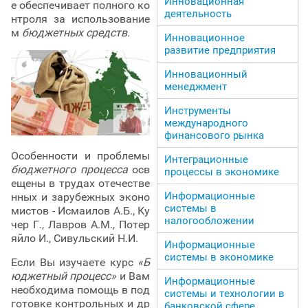
Инновационная
е обеспечивает полного ко
деятельность
нтроля за использование
м
бюджетных средств.
Инновационное
развитие предприятия
Инновационный
менеджмент
Инструменты
международного
финансового рынка
Особенности и проблемы
Интеграционные
бюджетного процесса
осв
процессы в экономике
ещены в трудах отечестве
Информационные
нных и зарубежных эконо
системы в
мистов - Исмаилов А.Б., Ку
налогообложении
чер Г., Лавров А.М., Потер
яйло И., Сивульский Н.И.
Информационные
системы в экономике
Если Вы изучаете курс
«Б
юджетный процесс»
и Вам
Информационные
необходима помощь в под
системы и технологии в
готовке контрольных и др
банковской сфере