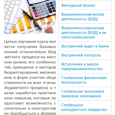
Венчурный бизнес
Внешнеэкономическая
деятельность (ВЭД)
Внешнеэкономическая
деятельность (ВЭД) и ее
налогообложения
Целью изучения курса явл
Внутренний аудит в банке
яется получение базовых
знаний относительно
бюд
Внутренний контроль
жетного процесса
на мест
ном уровне, его особеннос
Вступление в малое
тей, принципов и методов
предпринимательство
бюджетирования, механиз
мов и форм участия обще
Глобальная финансовая
ственности на всех этапах
безопасность
бюджетного процесса
, а т
Глобальная экономика
акже наработки практиче
(мировая экономика)
ских навыков, которые пр
едоставят возможность с
Глобальное
ознательно и конструктив
конкурентное лидерство
но приобщаться к
формир