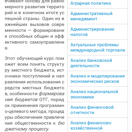
ечивают основу для равно
Аграрная политика
мерного развития террито
рий и в конечном итоге ус
Административный
пешной страны. Один из в
менеджмент
ажнейших вызовов совре
Администрирование
менности — формировани
налогов
е способных общин и эфф
ективного самоуправлени
Актуальные проблемы
я.
международной торговли
Этот обучающий курс пом
Анализ банковской
ожет всем понять структу
деятельности
ру местного бюджета, ист
очники поступлений и нап
Анализ и моделирование
экономических рисков
равления использования с
редств местных бюджето
Анализ национальной
в, особенности
формирова
экономики
ния бюджетов
ОТГ, поряд
ок применения программн
Анализ финансовой
о-целевого метода, процед
отчетности
уры обеспечения привлече
ния общественности к
бю
Анализ финансово-
хозяйственной
джетному процессу
.