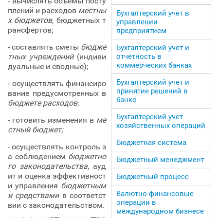
- вычислять объемы посту
плений и расходов
местны
Бухгалтерский учет в
х бюджетов
, бюджетных т
управлении
рансфертов;
предприятием
- составлять сметы
бюдже
Бухгалтерский учет и
тных учреждений
(индиви
отчетность в
коммерческих банках
дуальные и сводные);
Бухгалтерский учет и
- осуществлять финансиро
принятие решений в
вание предусмотренных в
банке
бюджете расходов
;
Бухгалтерский учет
- готовить изменения в
ме
хозяйственных операций
стный бюджет;
Бюджетная система
- осуществлять контроль з
а соблюдением
бюджетно
Бюджетный менеджмент
го законодательства
, ауд
ит и оценка эффективност
Бюджетный процесс
и управления
бюджетным
Валютно-финансовые
и средствами
в соответст
операции в
вии с законодательством.
международном бизнесе