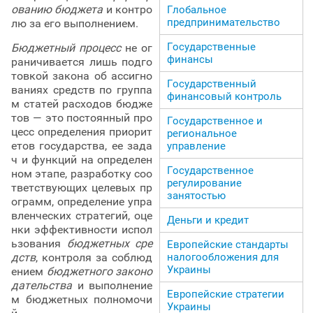
ованию бюджета
и контро
Глобальное
предпринимательство
лю за его выполнением.
Государственные
Бюджетный процесс
не ог
финансы
раничивается лишь подго
товкой закона об ассигно
Государственный
ваниях средств по группа
финансовый контроль
м статей расходов бюдже
тов — это постоянный про
Государственное и
цесс определения приорит
региональное
етов государства, ее зада
управление
ч и функций на определен
Государственное
ном этапе, разработку соо
регулирование
тветствующих целевых пр
занятостью
ограмм, определение упра
вленческих стратегий, оце
Деньги и кредит
нки эффективности испол
ьзования
бюджетных сре
Европейские стандарты
дств
, контроля за соблюд
налогообложения для
Украины
ением
бюджетного законо
дательства
и выполнение
Европейские стратегии
м бюджетных полномочи
Украины