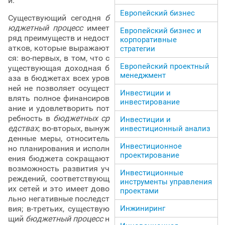
й.
Европейский бизнес
Существующий сегодня
б
юджетный
процесс
имеет
Европейский бизнес и
ряд преимуществ и недост
корпоративные
атков, которые выражают
стратегии
ся: во-первых, в том, что с
Европейский проектный
уществующая доходная б
менеджмент
аза в бюджетах всех уров
ней не позволяет осущест
Инвестиции и
влять полное финансиров
инвестирование
ание и удовлетворить пот
ребность в
бюджетных ср
Инвестиции и
едствах
; во-вторых, вынуж
инвестиционный анализ
денные меры, относитель
Инвестиционное
но планирования и исполн
проектирование
ения бюджета сокращают
возможность развития уч
Инвестиционные
реждений, соответствующ
инструменты управления
их сетей и это имеет дово
проектами
льно негативные последст
вия; в-третьих, существую
Инжиниринг
щий
бюджетный процесс
н