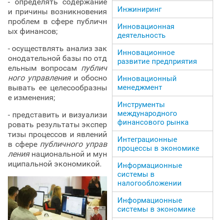
- определять содержание
Инжиниринг
и причины возникновения
проблем в сфере публичн
Инновационная
ых финансов;
деятельность
- осуществлять анализ зак
Инновационное
онодательной базы по отд
развитие предприятия
ельным вопросам
публич
ного управления
и обосно
Инновационный
менеджмент
вывать ее целесообразны
е изменения;
Инструменты
международного
- представить и визуализи
финансового рынка
ровать результаты экспер
тизы процессов и явлений
Интеграционные
в сфере
публичного управ
процессы в экономике
ления
национальной и мун
иципальной экономикой.
Информационные
системы в
налогообложении
Информационные
системы в экономике