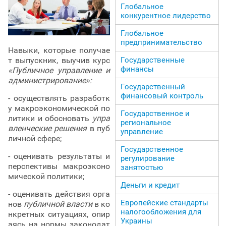
Глобальное
конкурентное лидерство
Глобальное
предпринимательство
Навыки, которые получае
Государственные
т выпускник, выучив курс
финансы
«Публичное управление и
администрирование»:
Государственный
финансовый контроль
- осуществлять разработк
у макроэкономической по
Государственное и
литики и обосновать
упра
региональное
вленческие решения
в пуб
управление
личной сфере;
Государственное
- оценивать результаты и
регулирование
перспективы макроэконо
занятостью
мической политики;
Деньги и кредит
- оценивать действия орга
Европейские стандарты
нов
публичной власти
в ко
налогообложения для
нкретных ситуациях, опир
Украины
аясь на нормы законодат