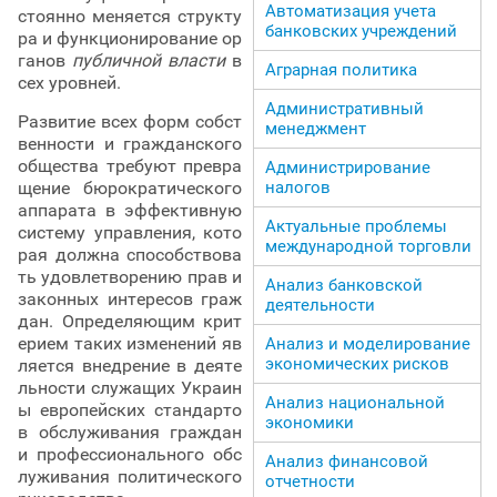
Автоматизация учета
стоянно меняется структу
банковских учреждений
ра и функционирование ор
ганов
публичной власти
в
Аграрная политика
сех уровней.
Административный
Развитие всех форм собст
менеджмент
венности и гражданского
общества требуют превра
Администрирование
щение бюрократического
налогов
аппарата в эффективную
Актуальные проблемы
систему управления, кото
международной торговли
рая должна способствова
ть удовлетворению прав и
Анализ банковской
законных интересов граж
деятельности
дан. Определяющим крит
ерием таких изменений яв
Анализ и моделирование
экономических рисков
ляется внедрение в деяте
льности служащих Украин
Анализ национальной
ы европейских стандарто
экономики
в обслуживания граждан
и профессионального обс
Анализ финансовой
луживания политического
отчетности