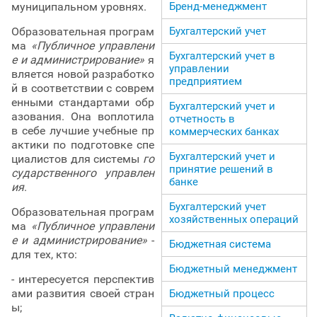
Бренд-менеджмент
муниципальном уровнях.
Бухгалтерский учет
Образовательная програм
ма
«Публичное управлени
Бухгалтерский учет в
е и администрирование»
я
управлении
вляется новой разработко
предприятием
й в соответствии с соврем
енными стандартами обр
Бухгалтерский учет и
азования. Она воплотила
отчетность в
в себе лучшие учебные пр
коммерческих банках
актики по подготовке спе
Бухгалтерский учет и
циалистов для системы
го
принятие решений в
сударственного управлен
банке
ия
.
Бухгалтерский учет
Образовательная програм
хозяйственных операций
ма
«Публичное управлени
е и администрирование»
-
Бюджетная система
для тех, кто:
Бюджетный менеджмент
- интересуется перспектив
ами развития своей стран
Бюджетный процесс
ы;