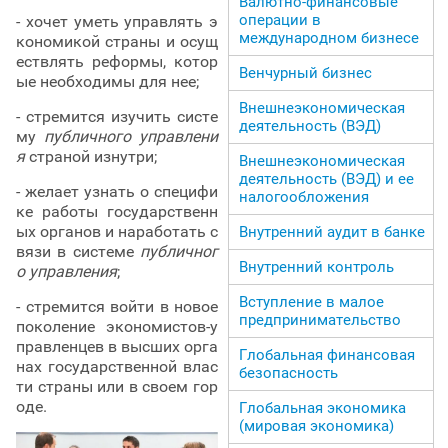
Валютно-финансовые
операции в
- хочет уметь управлять э
международном бизнесе
кономикой страны и осущ
ествлять реформы, котор
Венчурный бизнес
ые необходимы для нее;
Внешнеэкономическая
- стремится изучить систе
деятельность (ВЭД)
му
публичного управлени
я
страной изнутри;
Внешнеэкономическая
деятельность (ВЭД) и ее
- желает узнать о специфи
налогообложения
ке работы государственн
ых органов и наработать с
Внутренний аудит в банке
вязи в системе
публичног
Внутренний контроль
о управления
;
Вступление в малое
- стремится войти в новое
предпринимательство
поколение экономистов-у
правленцев в высших орга
Глобальная финансовая
нах государственной влас
безопасность
ти страны или в своем гор
оде.
Глобальная экономика
(мировая экономика)