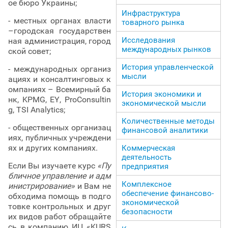
ое бюро Украины;
Инфраструктура
- местных органах власти
товарного рынка
–городская государствен
Исследования
ная администрация, город
международных рынков
ской совет;
История управленческой
- международных организ
мысли
ациях и консалтинговых к
омпаниях – Всемирный ба
История экономики и
нк, KPMG, EY, ProConsultin
экономической мысли
g, TSI Analytics;
Количественные методы
- общественных организац
финансовой аналитики
иях, публичных учреждени
ях и других компаниях.
Коммерческая
деятельность
Если Вы изучаете курс
«Пу
предприятия
бличное управление и адм
Комплексное
инистрирование»
и Вам не
обеспечение финансово-
обходима помощь в подго
экономической
товке контрольных и друг
безопасности
их видов работ обращайте
сь в компанию ИЦ «KURS