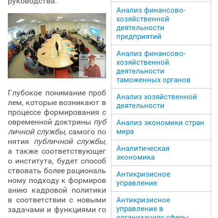
руководства.
Анализ финансово-
хозяйственной
деятельности
предприятий
Анализ финансово-
хозяйственной
деятельности
таможенных органов
Глубокое понимание проб
Анализ хозяйственной
лем, которые возникают в
деятельности
процессе формирования с
овременной доктрины
пуб
Анализ экономики стран
мира
личной службы,
самого по
нятия
публичной службы
,
Аналитическая
а также соответствующег
экономика
о института, будет способ
ствовать более рациональ
Антикризисное
ному подходу к формиров
управление
анию кадровой политики
в соответствии с новыми
Антикризисное
управление в
задачами и функциями го
организациях сферы