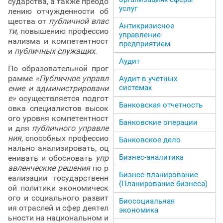
сударства, а также преодо
услуг
лению отчужденности об
щества от
публичной влас
Антикризисное
ти,
повышению профессио
управление
нализма и компетентност
предприятием
и
публичных служащих
.
Аудит
По образовательной прог
рамме
«Публичное управл
Аудит в учетных
системах
ение и администрировани
е»
осуществляется подгот
Банковская отчетность
овка специалистов высок
ого уровня компетентност
Банковские операции
и для
публичного управле
ния
, способных профессио
Банковское дело
нально анализировать, оц
Бизнес-аналитика
енивать и обосновать
упр
авленческие решения
по р
Бизнес-планирование
еализации государственн
(Планирование бизнеса)
ой политики экономическ
ого и социального развит
Биосоциальная
ия отраслей и сфер деятел
экономика
ьности на национальном и