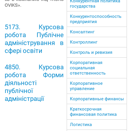
Конкурентная политика
OVIKS».
государства
Конкурентоспособность
предприятия
5173. Курсова
Консалтинг
робота Публічне
адміністрування в
Контроллинг
сфері освіти
Контроль и ревизия
Корпоративная
4850. Курсова
социальная
ответственность
робота Форми
діяльності
Корпоративное
управление
публічної
адміністрації
Корпоративные финансы
Краткосрочная
финансовая политика
Логистика