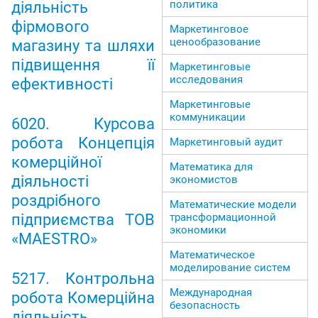
политика
діяльність
фірмового
Маркетинговое
ценообразование
магазину та шляхи
підвищення її
Маркетинговые
исследования
ефективності
Маркетинговые
коммуникации
6020. Курсова
робота Концепція
Маркетинговый аудит
комерційної
Математика для
діяльності
экономистов
роздрібного
Математические модели
трансформационной
підприємства ТОВ
экономики
«MAESTRO»
Математическое
моделирование систем
5217. Контрольна
Международная
робота Комерційна
безопасность
діяльність