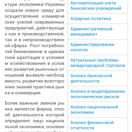
Автоматизация учета
ктуре
экономики Украины
банковских учреждений
создали новую среду для
осуществления коммерче
Аграрная политика
ских усилий современных
предприятий, действующи
Административный
х как в производственной,
менеджмент
так и в непроизводственн
Администрирование
ой сферах. Рост потребнос
налогов
тей бизнесменов в адеква
тной адаптации к условия
Актуальные проблемы
м хозяйствования в услов
международной торговли
иях развития рыночных от
ношений вызвало необход
Анализ банковской
имость развития всесторо
деятельности
нних знаний практики рын
Анализ и моделирование
ка и коммерции.
экономических рисков
Более важным звеном ры
Анализ национальной
нка является фирма, спос
экономики
об деятельности которой
определяет лицо национа
Анализ финансовой
льной экономики, основан
отчетности