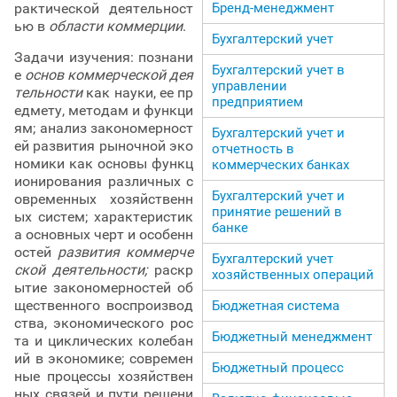
Бренд-менеджмент
рактической деятельност
ью в
области коммерции
.
Бухгалтерский учет
Задачи изучения: познани
Бухгалтерский учет в
е
основ коммерческой дея
управлении
тельности
как науки, ее пр
предприятием
едмету, методам и функци
ям; анализ закономерност
Бухгалтерский учет и
ей развития рыночной эко
отчетность в
номики как основы функц
коммерческих банках
ионирования различных с
Бухгалтерский учет и
овременных хозяйственн
принятие решений в
ых систем; характеристик
банке
а основных черт и особенн
остей
развития коммерче
Бухгалтерский учет
ской деятельности;
раскр
хозяйственных операций
ытие закономерностей об
щественного воспроизвод
Бюджетная система
ства, экономического рос
Бюджетный менеджмент
та и циклических колебан
ий в экономике; современ
Бюджетный процесс
ные процессы хозяйствен
ных связей и пути решени