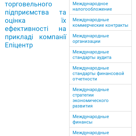
торговельного
Международное
налогообложение
підприємства та
оцінка їх
Международные
коммерческие контракты
ефективності на
Международные
прикладі компанії
организации
Епіцентр
Международные
стандарты аудита
Международные
стандарты финансовой
отчетности
Международные
стратегии
экономического
развития
Международные
финансы
Международные