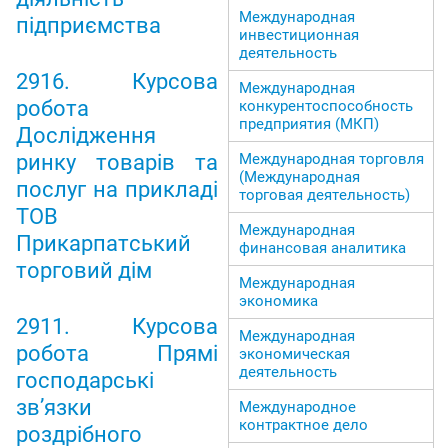
Международная
підприємства
инвестиционная
деятельность
2916. Курсова
Международная
робота
конкурентоспособность
предприятия (МКП)
Дослідження
Международная торговля
ринку товарів та
(Международная
послуг на прикладі
торговая деятельность)
ТОВ
Международная
Прикарпатський
финансовая аналитика
торговий дім
Международная
экономика
2911. Курсова
Международная
робота Прямі
экономическая
деятельность
господарські
зв’язки
Международное
контрактное дело
роздрібного