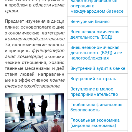
Валютно-финансовые
я проблем в
области комм
операции в
ерции
.
международном бизнесе
Предмет изучения в дисци
Венчурный бизнес
плине: основополагающие
Внешнеэкономическая
экономические
категории
деятельность (ВЭД)
коммерческой деятельнос
ти
, экономические законы
Внешнеэкономическая
и принципы
функциониров
деятельность (ВЭД) и ее
ания коммерции
, экономи
налогообложения
ческие отношения, хозяйс
твенные механизмы и дей
Внутренний аудит в банке
ствия людей, направленн
Внутренний контроль
ые на эффективное
комме
рческое хозяйствование.
Вступление в малое
предпринимательство
Глобальная финансовая
безопасность
Глобальная экономика
(мировая экономика)