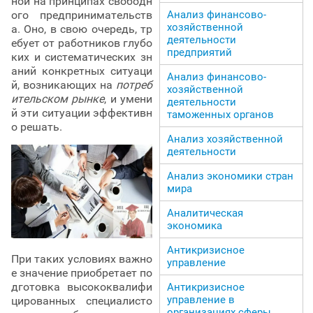
ной на принципах свободн
ого предпринимательств
Анализ финансово-
хозяйственной
а. Оно, в свою очередь, тр
деятельности
ебует от работников глубо
предприятий
ких и систематических зн
аний конкретных ситуаци
Анализ финансово-
й, возникающих на
потреб
хозяйственной
ительском рынке
, и умени
деятельности
й эти ситуации эффективн
таможенных органов
о решать.
Анализ хозяйственной
деятельности
Анализ экономики стран
мира
Аналитическая
экономика
Антикризисное
При таких условиях важно
управление
е значение приобретает по
дготовка высококвалифи
Антикризисное
управление в
цированных специалисто
организациях сферы