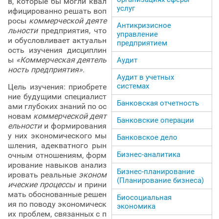
в, которые бы могли квал
услуг
ифицированно решать воп
росы
коммерческой деяте
Антикризисное
льности
предприятия, что
управление
и обусловливает актуальн
предприятием
ость изучения дисциплин
ы
«Коммерческая деятель
Аудит
ность предприятия».
Аудит в учетных
системах
Цель изучения: приобрете
ние будущими специалист
Банковская отчетность
ами глубоких знаний по ос
новам
коммерческой деят
Банковские операции
ельности
и формирования
у них экономического мы
Банковское дело
шления, адекватного рын
Бизнес-аналитика
очным отношениям, форм
ирование навыков анализ
Бизнес-планирование
ировать реальные
эконом
(Планирование бизнеса)
ические процессы
и прини
мать обоснованные решен
Биосоциальная
ия по поводу экономическ
экономика
их проблем, связанных с п