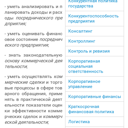
Конкурентная политика
государства
- уметь анализировать и п
ланировать доходы и расх
Конкурентоспособность
оды
посреднического пре
предприятия
дприятия;
Консалтинг
- уметь оценивать финанс
овое состояние
посреднич
Контроллинг
еского предприятия
;
Контроль и ревизия
- знать законодательную
основу коммерческой дея
Корпоративная
социальная
тельности
;
ответственность
- уметь осуществлять
ком
Корпоративное
мерческие сделки
и торго
управление
вые процессы в сфере тов
арного обращения, приме
Корпоративные финансы
нять в практической деят
ельности показатели оцен
Краткосрочная
ки эффективности комме
финансовая политика
рческих сделок и
коммерч
Логистика
еской деятельности
;