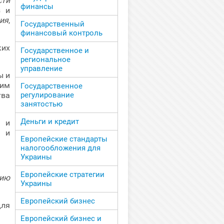
сти
финансы
з и
ия
,
Государственный
финансовый контроль
ких
Государственное и
региональное
управление
ы и
им
Государственное
тва
регулирование
занятостью
Деньги и кредит
 и
 и
Европейские стандарты
налогообложения для
Украины
Европейские стратегии
нию
Украины
Европейский бизнес
ля
Европейский бизнес и