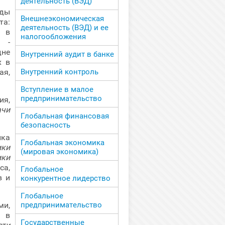
деятельность (ВЭД)
иды
Внешнеэкономическая
та:
деятельность (ВЭД) и ее
 в
налогообложения
а -
дне
Внутренний аудит в банке
х в
я,
Внутренний контроль
Вступление в малое
предпринимательство
ия,
ачи
Глобальная финансовая
безопасность
лка
Глобальная экономика
ики
(мировая экономика)
ики
са,
Глобальное
в и
конкурентное лидерство
Глобальное
ми,
предпринимательство
в
Государственные