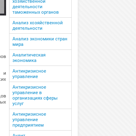
хозяйственной
деятельности
таможенных органов
Анализ хозяйственной
деятельности
Анализ экономики стран
мира
Аналитическая
пов
экономика
Антикризисное
ен
и
управление
ких
Антикризисное
управление в
дов
организациях сферы
ных
услуг
Антикризисное
управление
предприятием
Аудит