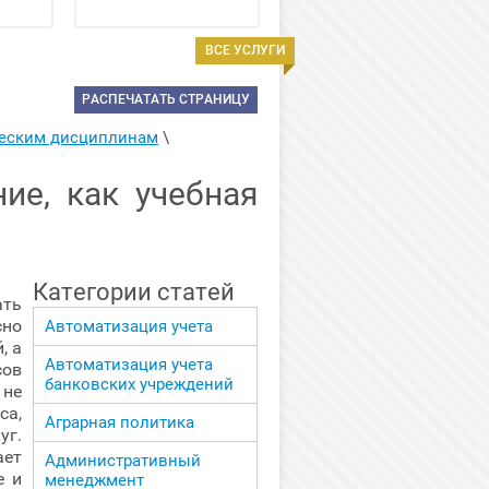
ВСЕ УСЛУГИ
РАСПЕЧАТАТЬ СТРАНИЦУ
ческим дисциплинам
 \ 
ие, как учебная
Категории статей
ать
но
Автоматизация учета
, а
Автоматизация учета
ов
банковских учреждений
 не
са,
Аграрная политика
уг.
ает
Административный
е и
менеджмент