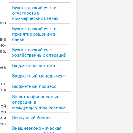
Бухгалтерский учет и
отчетность в
коммерческих банках
ого
Бухгалтерский учет и
принятие решений в
ние
банке
но-
Бухгалтерский учет
ва,
хозяйственных операций
Бюджетная система
ена
Бюджетный менеджмент
 от
Бюджетный процесс
а и
Валютно-финансовые
операции в
ной
международном бизнесе
дов
рмы
Венчурный бизнес
ра
Внешнеэкономическая