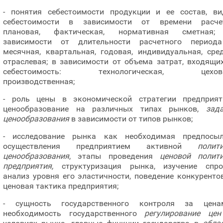
- понятия себестоимости продукции и ее состав, в
себестоимости в зависимости от времени расче
плановая, фактическая, нормативная сметная;
зависимости от длительности расчетного период
месячная, квартальная, годовая, индивидуальная, сре
отраслевая; в зависимости от объема затрат, входящи
себестоимость: технологическая, цехова
производственная;
- роль цены в экономической стратегии предприят
ценообразование на различных типах рынков,
зад
ценообразования
в зависимости от типов рынков;
- исследование рынка как необходимая предпосы
осуществления предприятием активной
полит
ценообразования
, этапы проведения
ценовой полит
предприятия,
структуризация рынка, изучение спро
анализ уровня его эластичности, поведение конкуренто
ценовая тактика предприятия;
- сущность государственного контроля за цена
необходимость государственного
регулирование цен