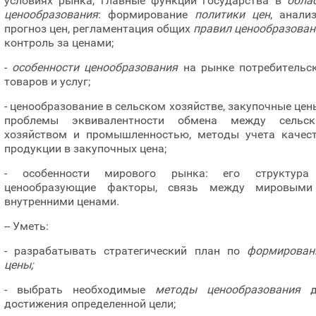
условиях рынка, главные функции государства в
обла
ценообразования
: формирование
политики цен
, анали
прогноз цен, регламентация общих
правил ценообразован
контроль за ценами;
-
особенности ценообразования
на рынке потребительс
товаров и услуг;
- ценообразование в сельском хозяйстве, закупочные цен
проблемы эквивалентности обмена между сельск
хозяйством и промышленностью, методы учета качес
продукции в закупочных цена;
- особенности мирового рынка: его структура
ценообразующие факторы, связь между мировыми
внутренними ценами.
-- Уметь:
- разрабатывать стратегический план по
формирова
цены;
- выбрать необходимые
методы ценообразования
д
достижения определенной цели;