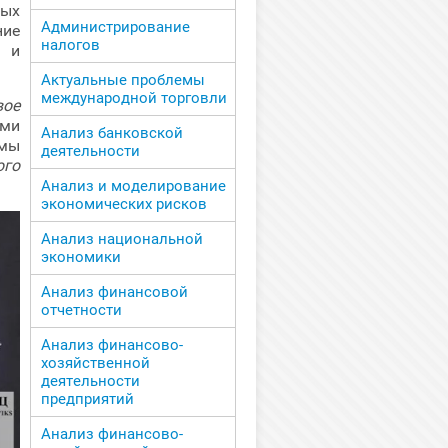
ых
Администрирование
ние
налогов
я и
Актуальные проблемы
международной торговли
вое
ими
Анализ банковской
имы
деятельности
ого
Анализ и моделирование
экономических рисков
Анализ национальной
экономики
Анализ финансовой
отчетности
Анализ финансово-
хозяйственной
деятельности
предприятий
Анализ финансово-