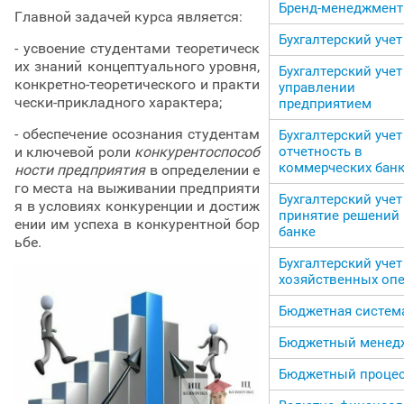
Бренд-менеджмент
Главной задачей курса является:
Бухгалтерский учет
- усвоение студентами теоретическ
их знаний концептуального уровня,
Бухгалтерский учет
конкретно-теоретического и практи
управлении
чески-прикладного характера;
предприятием
- обеспечение осознания студентам
Бухгалтерский учет
и ключевой роли
конкурентоспособ
отчетность в
коммерческих банк
ности предприятия
в определении е
го места на выживании предприяти
Бухгалтерский учет
я в условиях конкуренции и достиж
принятие решений 
ении им успеха в конкурентной бор
банке
ьбе.
Бухгалтерский учет
хозяйственных оп
Бюджетная систем
Бюджетный менед
Бюджетный проце