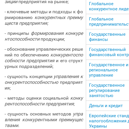
зиции
предприятия на рынке;
Глобальное
конкурентное лиде
- ключевые методы и подходы к фо
рмированию
конкурентных преиму
Глобальное
ществ предприятия;
предпринимательс
- принципы
формирования конкуре
Государственные
нтоспособности
продукции;
финансы
- обоснование управленческих реше
Государственный
ний по обеспечению
конкурентоспо
финансовый контр
собности предприятия
и его структ
Государственное и
урных подразделений;
региональное
управление
- сущность концепции
управления к
онкурентоспособностью
предприят
Государственное
ия;
регулирование
занятостью
- методы оценки социальной
конку
рентоспособности предприятия
;
Деньги и кредит
- сущность основных методов
упра
Европейские стан
вления конкурентными преимущес
налогообложения 
твами.
Украины