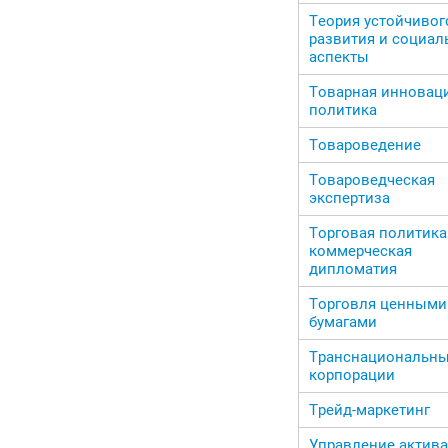
Теория устойчивог
развития и социа
аспекты
Товарная инновац
политика
Товароведение
Товароведческая
экспертиза
Торговая политика
коммерческая
дипломатия
Торговля ценными
бумагами
Транснациональн
корпорации
Трейд-маркетинг
Управление актив