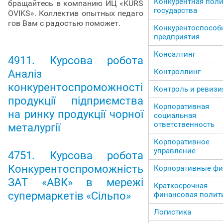
Конкурентная пол
бращайтесь в компанию ИЦ «KURS
государства
OVIKS». Коллектив опытных педаго
гов Вам с радостью поможет.
Конкурентоспособ
предприятия
Консалтинг
4911. Курсова робота
Контроллинг
Аналіз
конкурентоспроможності
Контроль и ревизи
продукції підприємства
Корпоративная
на ринку продукції чорної
социальная
ответственность
металургії
Корпоративное
управление
4751. Курсова робота
Конкурентоспроможність
Корпоративные ф
ЗАТ «АВК» в мережі
Краткосрочная
супермаркетів «Сільпо»
финансовая полит
Логистика