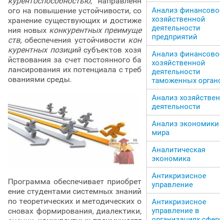
курентоспособностью
, направленн
ого на повышение устойчивости, со
Анализ финансово
хозяйственной
хранение существующих и достиже
деятельности
ния новых
конкурентных преимуще
предприятий
ств,
обеспечения устойчивости
кон
курентных позиций
субъектов хозя
Анализ финансово
йствования за счет постоянного ба
хозяйственной
лансирования их потенциала с треб
деятельности
ованиями среды.
таможенных орган
Анализ хозяйстве
деятельности
Анализ экономики
мира
Аналитическая
экономика
Антикризисное
Программа обеспечивает приобрет
управление
ение студентами системных знаний
по теоретических и методических о
Антикризисное
сновах формирования, диалектики,
управление в
организациях сфе