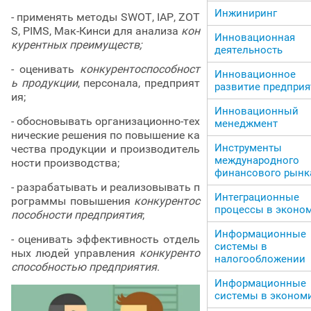
Инжиниринг
- применять методы SWOT, IAP, ZOT
S, PIMS, Мак-Кинси для анализа
кон
Инновационная
курентных преимуществ;
деятельность
- оценивать
конкурентоспособност
Инновационное
ь продукции
, персонала, предприят
развитие предприя
ия;
Инновационный
- обосновывать организационно-тех
менеджмент
нические решения по повышение ка
Инструменты
чества продукции и производитель
международного
ности производства;
финансового рынк
- разрабатывать и реализовывать п
Интеграционные
рограммы повышения
конкурентос
процессы в эконо
пособности предприятия
;
Информационные
- оценивать эффективность отдель
системы в
ных людей управления
конкуренто
налогообложении
способностью предприятия
.
Информационные
системы в эконом