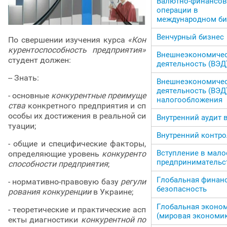
Валютно-финансо
операции в
международном би
Венчурный бизнес
По свершении изучения курса
«Кон
курентоспособность предприятия»
Внешнеэкономиче
студент должен:
деятельность (ВЭД
-- Знать:
Внешнеэкономиче
деятельность (ВЭД)
- основные
конкурентные преимуще
налогообложения
ства
конкретного предприятия и сп
особы их достижения в реальной си
Внутренний аудит 
туации;
Внутренний контро
- общие и специфические факторы,
Вступление в мало
определяющие уровень
конкуренто
предпринимательс
способности предприятия
;
Глобальная финан
- нормативно-правовую базу
регули
безопасность
рования конкуренции
в Украине;
Глобальная эконо
- теоретические и практические асп
(мировая экономик
екты диагностики
конкурентной по