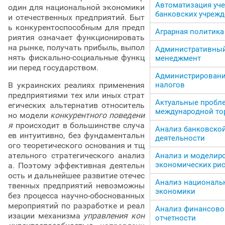
Автоматизация уче
один для национальной экономики
банковских учреж
и отечественных предприятий. Быт
ь конкурентоспособным для предп
Аграрная политика
риятия означает функционировать
на рынке, получать прибыль, выпол
Административны
нять фискально-социальные функц
менеджмент
ии перед государством.
Администрирован
В украинских реалиях применения
налогов
предприятиями тех или иных страт
Актуальные пробл
егических альтернатив относитель
международной то
но модели
конкурентного поведени
я
происходит в большинстве случа
Анализ банковско
ев интуитивно, без фундаментальн
деятельности
ого теоретического основания и тщ
ательного стратегического анализ
Анализ и моделир
экономических ри
а. Поэтому эффективная деятельн
ость и дальнейшее развитие отечес
Анализ националь
твенных предприятий невозможны
экономики
без процесса научно-обоснованных
мероприятий по разработке и реал
Анализ финансово
изации механизма
управления кон
отчетности