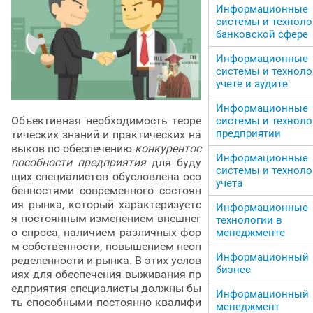
Информационные
системы и техноло
банковской сфере
Информационные
системы и техноло
учете и аудите
Информационные
Объективная необходимость теоре
системы и техноло
предприятии
тических знаний и практических на
выков по обеспечению
конкурентос
Информационные
пособности предприятия
для буду
системы и техноло
щих специалистов обусловлена осо
учета
бенностями современного состоян
ия рынка, который характеризуетс
Информационные
я постоянным изменением внешнег
технологии в
о спроса, наличием различных фор
менеджменте
м собственности, повышением неоп
Информационный
ределенности и рынка. В этих услов
бизнес
иях для обеспечения выживания пр
едприятия специалисты должны бы
Информационный
ть способными постоянно квалифи
менеджмент