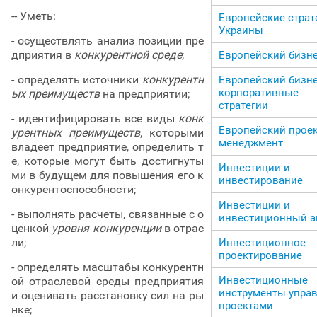
-- Уметь:
Европейские страт
Украины
- осуществлять анализ позиции пре
дприятия в
конкурентной среде
;
Европейский бизн
- определять источники
конкурентн
Европейский бизне
корпоративные
ых преимуществ
на предприятии;
стратегии
- идентифицировать все виды
конк
Европейский прое
урентных преимуществ
, которыми
менеджмент
владеет предприятие, определить т
е, которые могут быть достигнуты
Инвестиции и
ми в будущем для повышения его к
инвестирование
онкурентоспособности;
Инвестиции и
- выполнять расчеты, связанные с о
инвестиционный а
ценкой
уровня конкуренции
в отрас
ли;
Инвестиционное
проектирование
- определять масштабы конкурентн
Инвестиционные
ой отраслевой среды предприятия
инструменты упра
и оценивать расстановку сил на ры
проектами
нке;