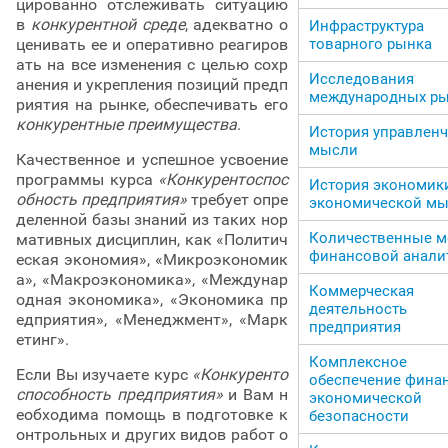
цированно отслеживать ситуацию
в
конкурентной среде
, адекватно о
Инфраструктура
ценивать ее и оперативно реагиров
товарного рынка
ать на все изменения с целью сохр
Исследования
анения и укрепления позиций предп
международных р
риятия на рынке, обеспечивать его
конкурентные преимущества
.
История управлен
мысли
Качественное и успешное усвоение
программы курса
«Конкурентоспос
История экономик
обность предприятия»
требует опре
экономической м
деленной базы знаний из таких нор
Количественные 
мативных дисциплин, как «Политич
финансовой анали
еская экономия», «Микроэкономик
а», «Макроэкономика», «Междунар
Коммерческая
одная экономика», «Экономика пр
деятельность
едприятия», «Менеджмент», «Марк
предприятия
етинг».
Комплексное
Если Вы изучаете курс
«Конкуренто
обеспечение фина
способность предприятия»
и Вам н
экономической
еобходима помощь в подготовке к
безопасности
онтрольных и других видов работ о