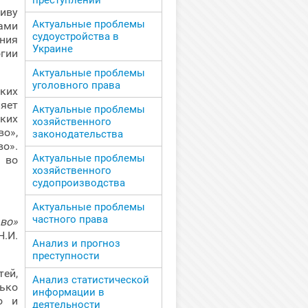
преступлений
иву
Актуальные проблемы
ами
судоустройства в
ния
Украине
гии
Актуальные проблемы
уголовного права
ких
яет
Актуальные проблемы
ких
хозяйственного
о»,
законодательства
о».
Актуальные проблемы
 во
хозяйственного
судопроизводства
Актуальные проблемы
частного права
во»
Н.И.
Анализ и прогноз
преступности
ей,
Анализ статистической
ько
информации в
 и
деятельности