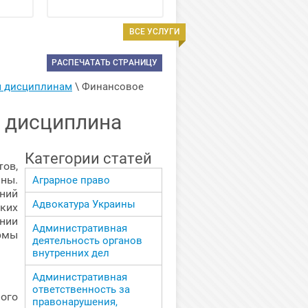
ВСЕ УСЛУГИ
РАСПЕЧАТАТЬ СТРАНИЦУ
м дисциплинам
 \ 
Финансовое 
я дисциплина
Категории статей
тов,
ны.
Аграрное право
аний
Адвокатура Украины
ких
нии
Административная
рмы
деятельность органов
внутренних дел
Административная
ответственность за
ого
правонарушения,