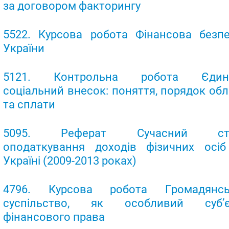
за договором факторингу
5522. Курсова робота Фінансова безп
України
5121. Контрольна робота Єдин
соціальний внесок: поняття, порядок обл
та сплати
5095. Реферат Сучасний ст
оподаткування доходів фізичних осі
Україні (2009-2013 роках)
4796. Курсова робота Громадянсь
суспільство, як особливий суб’є
фінансового права