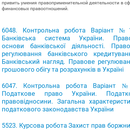
привить умения правоприменительной деятельности в с
финансовых правоотношений.
6048. Контрольна робота Варіант №1
Банківська система України. Право
основи банківської діяльності. Прав
регулювання банківського кредитуван
Банківський нагляд. Правове регулюва
грошового обігу та розрахунків в Україні
6047. Контрольна робота Варіант №
Податкове право України. Податко
правовідносини. Загальна характерист
податкового законодавства України
5523. Курсова робота Захист прав боржн