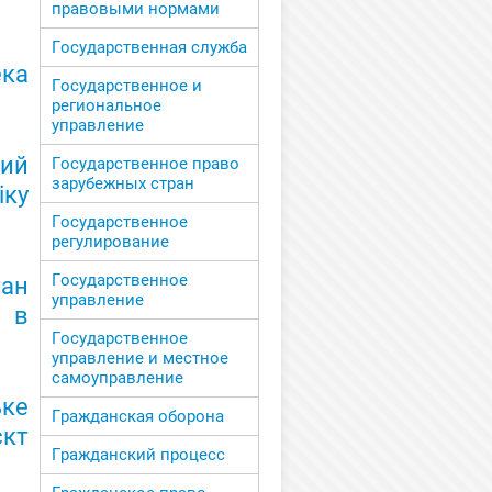
правовыми нормами
Государственная служба
ека
Государственное и
региональное
управление
ий
Государственное право
зарубежных стран
іку
Государственное
регулирование
Государственное
ан
управление
б в
Государственное
управление и местное
самоуправление
ке
Гражданская оборона
кт
Гражданский процесс