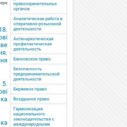
фере
правоохранительных
органов
Аналитическая работа в
оперативно-розыскной
8.
деятельности
ві
Антинаркотическая
ове
профилактическая
деятельность
ня.
Банковское право
ння
Безопасность
предпринимательской
деятельности
5.
Биржевое право
ві
ика
Воздушное право
Гармонизация
национального
законодательства с
ика
международными