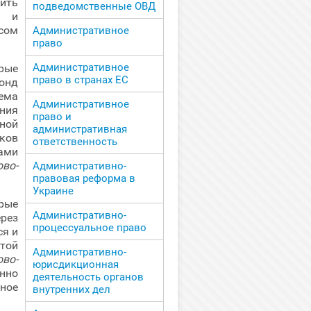
ить
подведомственные ОВД
ь и
сом
Административное
право
Административное
рые
право в странах ЕС
онд
ема
Административное
ния
право и
ной
административная
ков
ответственность
ами
во-
Административно-
правовая реформа в
Украине
рые
Административно-
рез
процессуальное право
ся и
той
Административно-
во-
юрисдикционная
нно
деятельность органов
ное
внутренних дел