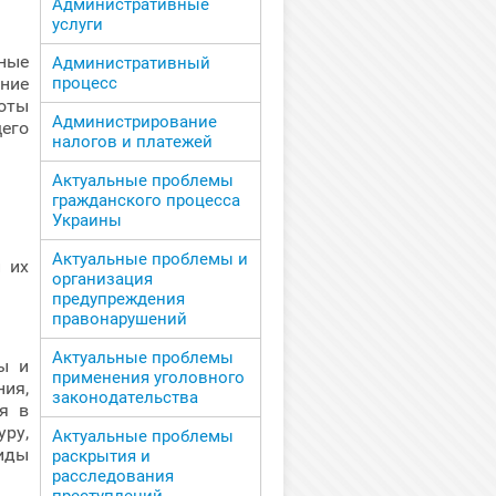
Административные
услуги
ные
Административный
ние
процесс
оты
Администрирование
его
налогов и платежей
Актуальные проблемы
гражданского процесса
Украины
Актуальные проблемы и
 их
организация
предупреждения
правонарушений
Актуальные проблемы
ы и
применения уголовного
ия,
законодательства
я в
ру,
Актуальные проблемы
иды
раскрытия и
расследования