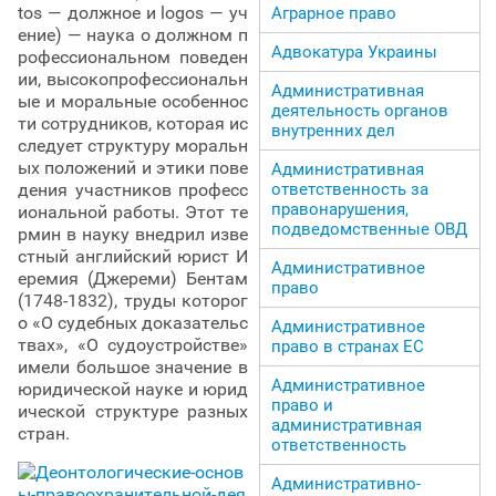
tos — должное и logos — уч
Аграрное право
ение) — наука о должном п
Адвокатура Украины
рофессиональном поведен
ии, высокопрофессиональн
Административная
ые и моральные особеннос
деятельность органов
ти сотрудников, которая ис
внутренних дел
следует структуру моральн
ых положений и этики пове
Административная
дения участников професс
ответственность за
правонарушения,
иональной работы. Этот те
подведомственные ОВД
рмин в науку внедрил изве
стный английский юрист И
Административное
еремия (Джереми) Бентам
право
(1748-1832), труды которог
о «О судебных доказательс
Административное
твах», «О судоустройстве»
право в странах ЕС
имели большое значение в
Административное
юридической науке и юрид
право и
ической структуре разных
административная
стран.
ответственность
Административно-