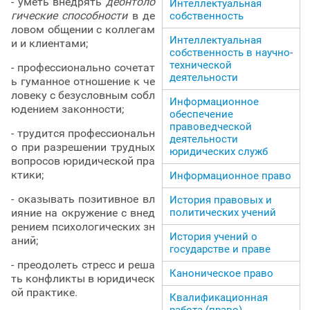
- уметь внедрять
деонтоло
Интеллектуальная
гические способности
в де
собственность
ловом общении с коллегам
Интеллектуальная
и и клиентами;
собственность в научно-
технической
- профессионально сочетат
деятельности
ь гуманное отношение к че
ловеку с безусловным собл
Информационное
юдением законности;
обеспечение
правоведческой
- трудится профессиональн
деятельности
о при разрешении трудных
юридических служб
вопросов юридической пра
ктики;
Информационное право
- оказывать позитивное вл
История правовых и
ияние на окружение с внед
политических учений
рением психологических зн
История учений о
аний;
государстве и праве
- преодолеть стресс и реша
Каноническое право
ть конфликты в юридическ
ой практике.
Квалификационная
работа (право)