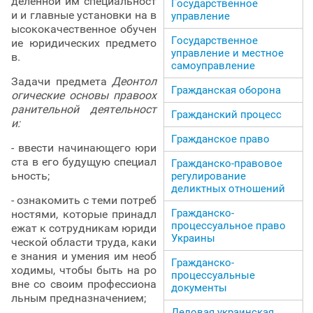
деленной им специальност
Государственное
и и главные установки на в
управление
ысококачественное обучен
Государственное
ие юридических предмето
управление и местное
в.
самоуправление
Задачи предмета
Деонтол
Гражданская оборона
огические основы правоох
ранительной деятельност
Гражданский процесс
и:
Гражданское право
- ввести начинающего юри
ста в его будущую специал
Гражданско-правовое
ьность;
регулирование
деликтных отношений
- ознакомить с теми потреб
Гражданско-
ностями, которые принадл
процессуальное право
ежат к сотрудникам юриди
Украины
ческой области труда, каки
е знания и умения им необ
Гражданско-
ходимы, чтобы быть на ро
процессуальные
вне со своим профессиона
документы
льным предназначением;
Деловая украинская