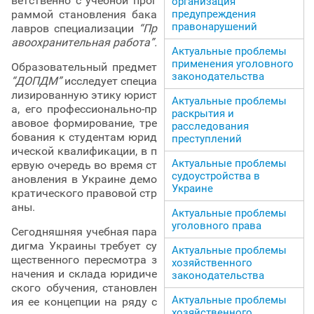
ветственно с учебной прог
организация
раммой становления бака
предупреждения
правонарушений
лавров специализации
“Пр
авоохранительная работа”.
Актуальные проблемы
применения уголовного
Образовательный предмет
законодательства
“ДОПДМ”
исследует специа
лизированную этику юрист
Актуальные проблемы
а, его профессионально-пр
раскрытия и
авовое формирование, тре
расследования
бования к студентам юрид
преступлений
ической квалификации, в п
Актуальные проблемы
ервую очередь во время ст
судоустройства в
ановления в Украине демо
Украине
кратического правовой стр
аны.
Актуальные проблемы
уголовного права
Сегодняшняя учебная пара
дигма Украины требует су
Актуальные проблемы
щественного пересмотра з
хозяйственного
начения и склада юридиче
законодательства
ского обучения, становлен
Актуальные проблемы
ия ее концепции на ряду с
хозяйственного