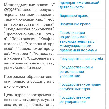
предпринимательской
Межпредметные связи:
“Д
деятельности
ОПДМ”
владеет в первую о
чередь тесными связями с
Биржевое право
такими курсами как: “Теор
ия государства и права”,
Воздушное право
“Юридическая психология”,
Гармонизация
“Профессиональная этик
национального
а”, “Политология”, “Конфли
законодательства с
ктология”, “Уголовный про
международными
цесс”, “Гражданский проце
правовыми нормами
сс”, “Нотариат”, “Адвокатур
а Украины”, “Судебные и пр
Государственная служба
авоохранительные структу
Государственное и
ры Украины” и иные.
региональное
управление
Программа образовательн
ого предмета создана из о
Государственное право
дного модуля.
зарубежных стран
Цель курса: своевременно
Государственное
показать студенту, слушат
регулирование
елю истинный смысл опре