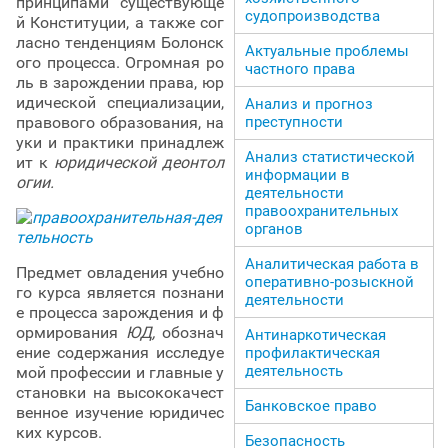
принципами существующе
судопроизводства
й Конституции, а также сог
ласно тенденциям Болонск
Актуальные проблемы
ого процесса. Огромная ро
частного права
ль в зарождении права, юр
идической специализации,
Анализ и прогноз
правового образования, на
преступности
уки и практики принадлеж
Анализ статистической
ит к
юридической деонтол
информации в
огии.
деятельности
правоохранительных
органов
Аналитическая работа в
Предмет овладения учебно
оперативно-розыскной
го курса является познани
деятельности
е процесса зарождения и ф
ормирования
ЮД,
обознач
Антинаркотическая
ение содержания исследуе
профилактическая
деятельность
мой профессии и главные у
становки на высококачест
Банковское право
венное изучение юридичес
ких курсов.
Безопасность