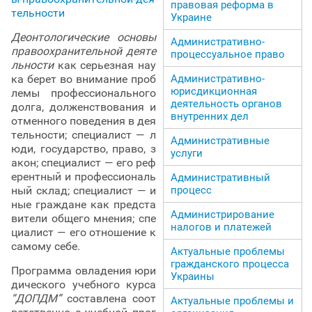
правовая реформа в
Украине
Деонтологические основы
Административно-
правоохранительной деяте
процессуальное право
льности
как серьезная нау
ка берет во внимание проб
Административно-
юрисдикционная
лемы профессионального
деятельность органов
долга, долженствования и
внутренних дел
отменного поведения в дея
тельности; специалист — л
Административные
юди, государство, право, з
услуги
акон; специалист — его реф
ерентный и профессиональ
Административный
ный склад; специалист — и
процесс
ные граждане как предста
Администрирование
вители общего мнения; спе
налогов и платежей
циалист — его отношение к
самому себе.
Актуальные проблемы
гражданского процесса
Программа овладения юри
Украины
дического учебного курса
“ДОПДМ”
составлена соот
Актуальные проблемы и