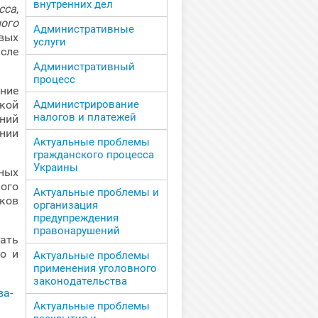
внутренних дел
сса
,
ного
Административные
вых
услуги
сле
Административный
процесс
ние
ской
Администрирование
налогов и платежей
ний
нии
Актуальные проблемы
гражданского процесса
Украины
ных
ого
Актуальные проблемы и
ков
организация
предупреждения
правонарушений
дать
о и
Актуальные проблемы
применения уголовного
законодательства
Актуальные проблемы