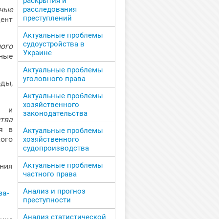
раскрытия и
ные
расследования
преступлений
ент
Актуальные проблемы
судоустройства в
ного
Украине
ные
Актуальные проблемы
уголовного права
ды,
Актуальные проблемы
хозяйственного
о и
законодательства
тва
я в
Актуальные проблемы
ого
хозяйственного
судопроизводства
Актуальные проблемы
ания
частного права
Анализ и прогноз
преступности
Анализ статистической