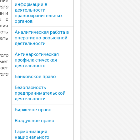
ние
информации в
ого
деятельности
ин и
правоохранительных
к с
органов
ния
сть
Аналитическая работа в
ать
оперативно-розыскной
деятельности
Антинаркотическая
ого
профилактическая
мет
деятельность
гает
ного
Банковское право
Безопасность
предпринимательской
деятельности
Биржевое право
Воздушное право
Гармонизация
национального