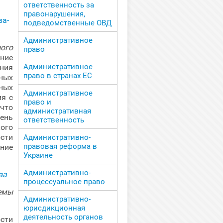
ответственность за
правонарушения,
подведомственные ОВД
Административное
ого
право
ние
Административное
ния
право в странах ЕС
ных
ных
Административное
ия с
право и
что
административная
ень
ответственность
ого
сти
Административно-
правовая реформа в
ение
Украине
Административно-
процессуальное право
емы
Административно-
юрисдикционная
деятельность органов
ости