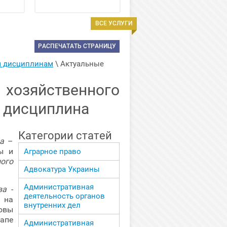
ВСЕ УСЛУГИ
РАСПЕЧАТАТЬ СТРАНИЦУ
м дисциплинам
 \ 
Актуальные 
зяйственного
я дисциплина
Категории статей
а
–
ы и
Аграрное право
ного
Адвокатура Украины
Административная
ва
-
деятельность органов
 на
внутренних дел
овы
апе
Административная