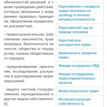
обязанностей решений, а т
Европейские стандарты
акже проведение действий,
права человека на
которые связанные с внед
свободу и личную
рением правовых принцип
неприкосновенность
ов, оформление юридическ
их документов);
Европейский суд по
правам человека
- правоохранительная (обе
спечение законности, прав
Европейское
опорядка, безопасности ли
контрактное право
чности, общества и госуда
Земельное и аграрное
рства; охрана общественно
право
го порядка;
Имидж сотрудника ОВД
- предупреждение, пресече
ние, исследование, раскры
Имидж сотрудников
тие и расследование право
правоохранительных
нарушений;
органов
- защита частной, государс
Инвестиционное право
твенной, муниципальной и
других видов собственност
Интеллектуальная
и);
собственность