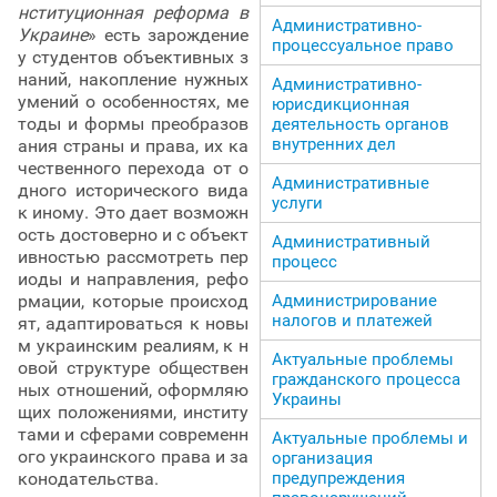
нституционная реформа в
Административно-
Украине
» есть зарождение
процессуальное право
у студентов объективных з
наний, накопление нужных
Административно-
умений о особенностях, ме
юрисдикционная
тоды и формы преобразов
деятельность органов
внутренних дел
ания страны и права, их ка
чественного перехода от о
Административные
дного исторического вида
услуги
к иному. Это дает возможн
ость достоверно и с объект
Административный
ивностью рассмотреть пер
процесс
иоды и направления, рефо
рмации, которые происход
Администрирование
налогов и платежей
ят, адаптироваться к новы
м украинским реалиям, к н
Актуальные проблемы
овой структуре обществен
гражданского процесса
ных отношений, оформляю
Украины
щих положениями, институ
тами и сферами современн
Актуальные проблемы и
ого украинского права и за
организация
конодательства.
предупреждения