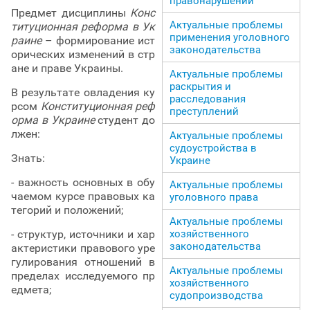
правонарушений
Предмет дисциплины
Конс
Актуальные проблемы
титуционная реформа в Ук
применения уголовного
раине
– формирование ист
законодательства
орических изменений в стр
ане и праве Украины.
Актуальные проблемы
раскрытия и
В результате овладения ку
расследования
рсом
Конституционная реф
преступлений
орма в Украине
студент до
лжен:
Актуальные проблемы
судоустройства в
Знать:
Украине
- важность основных в обу
Актуальные проблемы
чаемом курсе правовых ка
уголовного права
тегорий и положений;
Актуальные проблемы
- структур, источники и хар
хозяйственного
законодательства
актеристики правового уре
гулирования отношений в
Актуальные проблемы
пределах исследуемого пр
хозяйственного
едмета;
судопроизводства