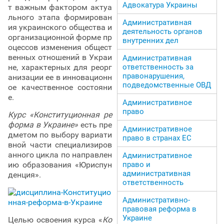
Адвокатура Украины
т важным фактором актуа
льного этапа формирован
Административная
ия украинского общества и
деятельность органов
организационной форме пр
внутренних дел
оцессов изменения общест
венных отношений в Украи
Административная
не, характерных для реорг
ответственность за
правонарушения,
анизации ее в инновационн
подведомственные ОВД
ое качественное состояни
е.
Административное
право
Курс «Конституционная ре
форма в Украине»
есть пре
Административное
дметом по выбору вариати
право в странах ЕС
вной части специализиров
анного цикла по направлен
Административное
ию образования «Юриспун
право и
административная
денция».
ответственность
Административно-
правовая реформа в
Украине
Целью освоения курса «
Ко