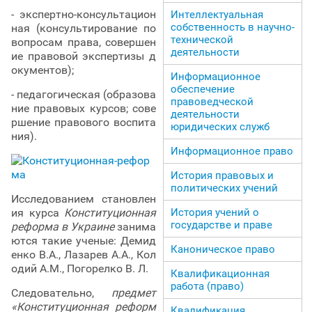
- экспертно-консультацион
Интеллектуальная
собственность в научно-
ная (консультирование по
технической
вопросам права, совершен
деятельности
ие правовой экспертизы д
окументов);
Информационное
обеспечение
- педагогическая (образова
правоведческой
ние правовых курсов; сове
деятельности
ршение правового воспита
юридических служб
ния).
Информационное право
История правовых и
политических учений
Исследованием становлен
ия курса
Конституционная
История учений о
государстве и праве
реформа в Украине
занима
ются такие ученые: Демид
Каноническое право
енко В.А., Лазарев А.А., Кол
одий А.М., Погорелко В. Л.
Квалификационная
работа (право)
Следовательно,
предмет
«Конституционная реформ
Квалификация