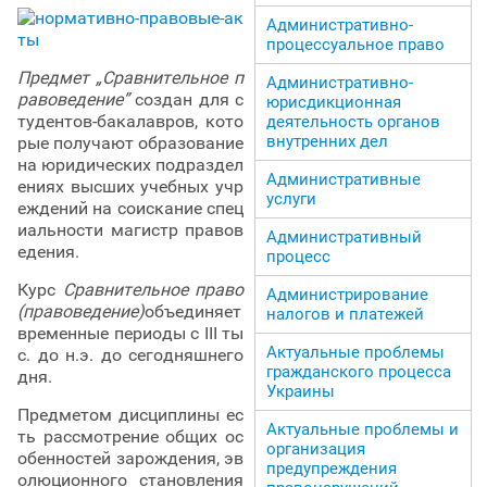
Административно-
процессуальное право
Предмет „Сравнительное п
Административно-
равоведение”
создан для с
юрисдикционная
тудентов-бакалавров, кото
деятельность органов
внутренних дел
рые получают образование
на юридических подраздел
Административные
ениях высших учебных учр
услуги
еждений на соискание спец
иальности магистр правов
Административный
едения.
процесс
Курс
Сравнительное право
Администрирование
(правоведение)
объединяет
налогов и платежей
временные периоды с III ты
Актуальные проблемы
с. до н.э. до сегодняшнего
гражданского процесса
дня.
Украины
Предметом дисциплины ес
Актуальные проблемы и
ть рассмотрение общих ос
организация
обенностей зарождения, эв
предупреждения
олюционного становления