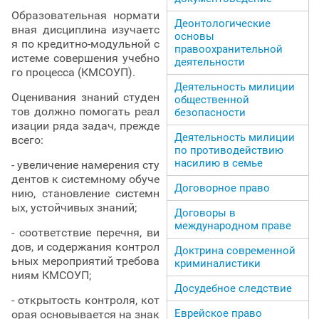
Образовательная нормати
Деонтологические
вная дисциплина изучаетс
основы
я по кредитно-модульной с
правоохранительной
истеме совершения учебно
деятельности
го процесса (КМСОУП).
Деятельность милиции
Оценивания знаний студен
общественной
тов должно помогать реал
безопасности
изации ряда задач, прежде
Деятельность милиции
всего:
по противодействию
насилию в семье
- увеличение намерения сту
дентов к системному обуче
Договорное право
нию, становление системн
ых, устойчивых знаний;
Договоры в
международном праве
- соответствие перечня, ви
дов, и содержания контрол
Доктрина современной
ьных мероприятий требова
криминалистики
ниям КМСОУП;
Досудебное следствие
- открытость контроля, кот
Еврейское право
орая основывается на знак