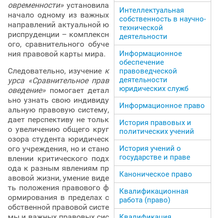
овременности»
установила
Интеллектуальная
начало одному из важных
собственность в научно-
направлений актуальной ю
технической
риспруденции – комплексн
деятельности
ого, сравнительного обуче
Информационное
ния правовой карты мира.
обеспечение
Следовательно, изучение
к
правоведческой
деятельности
урса «Сравнительное прав
юридических служб
оведение»
помогает детал
ьно узнать свою индивиду
Информационное право
альную правовую систему,
дает перспективу не тольк
История правовых и
о увеличению общего круг
политических учений
озора студента юридическ
История учений о
ого учреждения, но и стано
государстве и праве
влении критического подх
ода к разным явлениям пр
Каноническое право
авовой жизни, умение виде
ть положения правового ф
Квалификационная
ормирования в пределах с
работа (право)
обственной правовой систе
мы и важных правовых сис
Квалификация