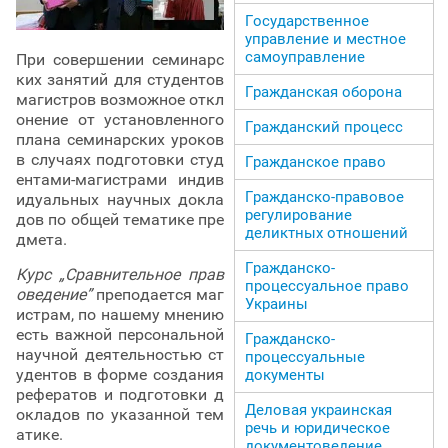
Государственное
управление и местное
самоуправление
При совершении семинарс
ких занятий для студентов
Гражданская оборона
магистров возможное откл
онение от установленного
Гражданский процесс
плана семинарских уроков
в случаях подготовки студ
Гражданское право
ентами-магистрами индив
Гражданско-правовое
идуальных научных докла
регулирование
дов по общей тематике пре
деликтных отношений
дмета.
Гражданско-
Курс „Сравнительное прав
процессуальное право
оведение”
преподается маг
Украины
истрам, по нашему мнению
есть важной персональной
Гражданско-
научной деятельностью ст
процессуальные
удентов в форме создания
документы
рефератов и подготовки д
Деловая украинская
окладов по указанной тем
речь и юридическое
атике.
документоведение