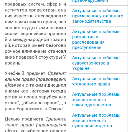
правонарушений
правовых систем, сфер и и
нститутов права стран, ана
Актуальные проблемы
лиз известных исследовате
применения уголовного
законодательства
лям памятников права, осо
знание студентами взаимо
Актуальные проблемы
связи европейско-правово
раскрытия и
й и международной традиц
расследования
ий, которая имеет безогово
преступлений
рочное влияние на становл
ение правовой структуры У
Актуальные проблемы
краины.
судоустройства в
Украине
Учебный предмет
Сравнит
Актуальные проблемы
ельное право (правоведени
уголовного права
е)
связан с такими дисципл
инами как „история госуда
Актуальные проблемы
рства и права зарубежных
хозяйственного
стран”, „обычное право”, „п
законодательства
раво Европейского Союза”.
Актуальные проблемы
Целью предмета
Сравните
хозяйственного
льное право (правоведени
судопроизводства
е)
есть углубленное овладе