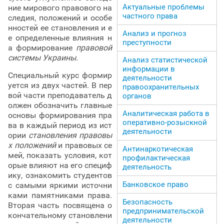
Актуальные проблемы
ние мирового правового на
частного права
следия, положений и особе
нностей ее становления и е
Анализ и прогноз
е определенные влияния н
преступности
а формирование
правовой
системы Украины.
Анализ статистической
информации в
Специальный курс формир
деятельности
уется из двух частей. В пер
правоохранительных
вой части преподаватель д
органов
олжен обозначить главные
Аналитическая работа в
основы формирования пра
оперативно-розыскной
ва в каждый период из ист
деятельности
ории
становления правовы
х положений
и правовых се
Антинаркотическая
мей, показать условия, кот
профилактическая
орые влияют на его специф
деятельность
ику, ознакомить студентов
Банковское право
с самыми яркими источни
ками памятниками права.
Безопасность
Вторая часть посвящена о
предпринимательской
кончательному становлени
деятельности