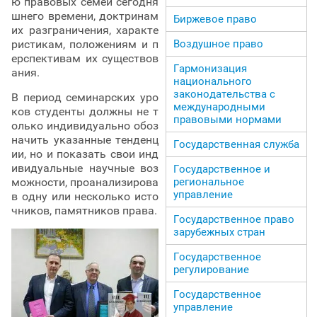
ю правовых семей сегодня
шнего времени, доктринам
Биржевое право
их разграничения, характе
ристикам, положениям и п
Воздушное право
ерспективам их существов
Гармонизация
ания.
национального
законодательства с
В период семинарских уро
международными
ков студенты должны не т
правовыми нормами
олько индивидуально обоз
начить указанные тенденц
Государственная служба
ии, но и показать свои инд
ивидуальные научные воз
Государственное и
можности, проанализирова
региональное
управление
в одну или несколько исто
чников, памятников права.
Государственное право
зарубежных стран
Государственное
регулирование
Государственное
управление