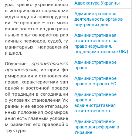
Адвокатура Украины
ура, крепко укрепившаяся
в исторических формах ме
Административная
ждународной юриспруденц
деятельность органов
ии. Ее прошлое – это моза
внутренних дел
ичное полотно из доктрина
льных опытов юристов раз
Административная
личных периодов, судеб, гу
ответственность за
правонарушения,
манитарных направлений
подведомственные ОВД
и школ.
Административное
Обучение
сравнительного
право
правоведения
, истории фо
рмирования и становления
Административное
права, характеристики зап
право в странах ЕС
адной и восточной правов
ой традиции в сегодняшни
Административное
х условиях становления Ук
право и
административная
раины и ее евроинтеграцио
ответственность
нных положения формиров
ания есть главным условие
Административно-
м развития его правовой с
правовая реформа в
труктуры.
Украине