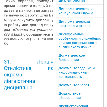
Диалектология
Таким образом, приходит
время сессии и каждый вп
Дипломатическая и
адает в панику, где заказа
консульская служба
ть научную работу. Если Ва
м нужно купить дипломну
Дипломатический
ю работу или доклад из ку
протокол и этикет
рса
«Стилистика украинск
Дискурсивные
ого языка»,
обращайтесь в
особенности служебных
компанию ИЦ «KURSOVIK
единиц современного
S».
английского языка
Догматическое
Богословие
31. Лекція
Стилістика, як
Документоведение и
информационная
окрема
деятельность
лінгвістична
Документооборот
дисципліна
Дошкольное
образование
Древнегреческая