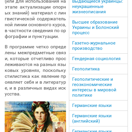
(или для использования на
Выдающиеся украинцы:
неукрашенные
этапе актуализации опорн
жизнеописания
ых знаний) материал с лин
гвистической содержатель
Высшее образование
ной линии основного курса,
Украины и Болонский
в частности сведения по ор
процесс
фографии и пунктуации.
Газетно-журнальное
В программе четко опреде
производство
лены межпредметные связ
и, которые отчетливо прос
Гендерная социология
леживаются на разных язы
Геополитика
ковых уровнях, поскольку
стилистика как явление пр
Геополитические и
оявляет себя и в литератур
геоэкономические
е, и в различных видах иск
интересы в мировой
усства.
политике
Германские языки
Германские языки
(английский)
Германские языки