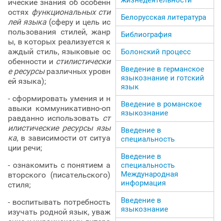
ические знания об особенн
остях
функциональных сти
Белорусская литература
лей языка
(сферу и цель ис
пользования стилей, жанр
Библиография
ы, в которых реализуется к
аждый стиль, языковые ос
Болонский процесс
обенности и
стилистически
Введение в германское
е ресурсы
различных уровн
языкознание и готский
ей языка);
язык
- сформировать умения и н
Введение в романское
авыки коммуникативно-оп
языкознание
равданно использовать
ст
илистические ресурсы язы
Введение в
ка
, в зависимости от ситуа
специальность
ции речи;
Введение в
- ознакомить с понятием а
специальность
Международная
вторского (писательского)
информация
стиля;
Введение в
- воспитывать потребность
языкознание
изучать родной язык, уваж