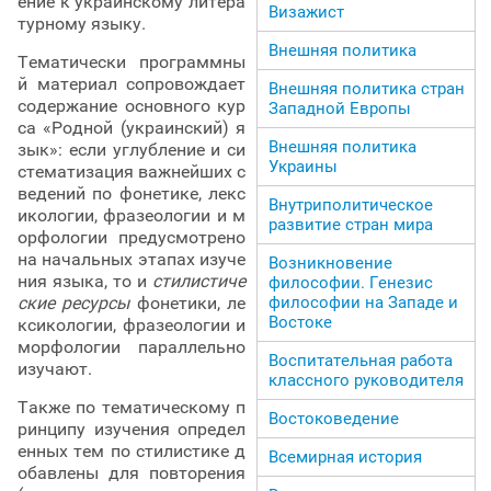
ение к украинскому литера
Визажист
турному языку.
Внешняя политика
Тематически программны
й материал сопровождает
Внешняя политика стран
содержание основного кур
Западной Европы
са «Родной (украинский) я
Внешняя политика
зык»: если углубление и си
Украины
стематизация важнейших с
ведений по фонетике, лекс
Внутриполитическое
икологии, фразеологии и м
развитие стран мира
орфологии предусмотрено
на начальных этапах изуче
Возникновение
ния языка, то и
стилистиче
философии. Генезис
философии на Западе и
ские ресурсы
фонетики, ле
Востоке
ксикологии, фразеологии и
морфологии параллельно
Воспитательная работа
изучают.
классного руководителя
Также по тематическому п
Востоковедение
ринципу изучения определ
енных тем по стилистике д
Всемирная история
обавлены для повторения