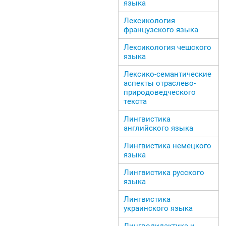
языка
Лексикология
французского языка
Лексикология чешского
языка
Лексико-семантические
аспекты отраслево-
природоведческого
текста
Лингвистика
английского языка
Лингвистика немецкого
языка
Лингвистика русского
языка
Лингвистика
украинского языка
Лингводидактика и