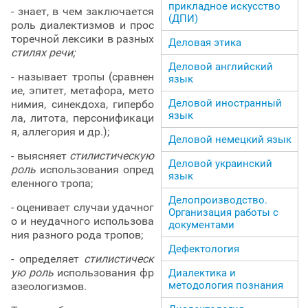
прикладное искусство
- знает, в чем заключается
(ДПИ)
роль диалектизмов и прос
торечной лексики в разных
Деловая этика
стилях речи;
Деловой английский
- называет тропы (сравнен
язык
ие, эпитет, метафора, мето
Деловой иностранный
нимия, синекдоха, гипербо
язык
ла, литота, персонификаци
я, аллегория и др.);
Деловой немецкий язык
- выясняет
стилистическую
Деловой украинский
роль
использования опред
язык
еленного тропа;
Делопроизводство.
- оценивает случаи удачног
Организация работы с
о и неудачного использова
документами
ния разного рода тропов;
Дефектология
- определяет
стилистическ
ую роль
использования фр
Диалектика и
методология познания
азеологизмов.