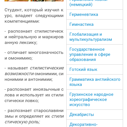
(немецкий)
Студент, который изучил к
Герменевтика
урс, владеет следующими
компетенциями:
Гимнастика
- распознает стилистическ
Глобализация и
и нейтральную и маркиров
мультикультурализм
анную лексику;
Государственное
- отличает многозначность
управление в сфере
и омонимию;
образования
- называет
стилистические
Готский язык
возможности
омонимии, си
нонимии и антонимии;
Грамматика английского
языка
- распознает иноязычные с
Грузинское народное
лова и использует их стили
хореографическое
стически ловко;
искусство
- распознает старославяни
Декабристы
змы и определяет их
стили
стическую роль;
Декоративно-