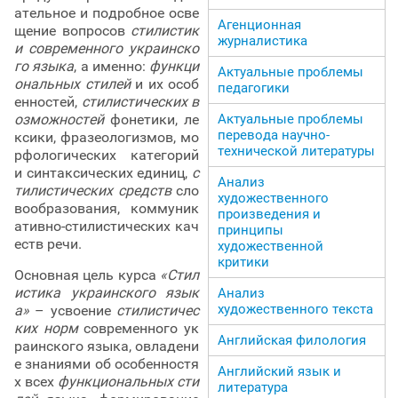
ательное и подробное осве
Агенционная
щение вопросов
стилистик
журналистика
и современного украинско
го языка
, а именно:
функци
Актуальные проблемы
ональных стилей
и их особ
педагогики
енностей,
стилистических в
озможностей
фонетики, ле
Актуальные проблемы
перевода научно-
ксики, фразеологизмов, мо
технической литературы
рфологических категорий
и синтаксических единиц,
с
Анализ
тилистических средств
сло
художественного
вообразования, коммуник
произведения и
ативно-стилистических кач
принципы
еств речи.
художественной
критики
Основная цель курса
«Стил
истика украинского язык
Анализ
художественного текста
а»
– усвоение
стилистичес
ких норм
современного ук
Английская филология
раинского языка, овладени
е знаниями об особенностя
Английский язык и
х всех
функциональных сти
литература