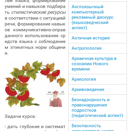
лей
языка, формирование
умений и навыков подбира
Англоязычный
ть
стилистические ресурсы
компьютерный
рекламный дискурс
в соответствии с ситуацией
(языковедческий
речи, формирование навык
аспект)
ов коммуникативно-оправ
данного использования ср
Античная история
едств языка с соблюдение
м этикетных норм общени
Антропология
я.
Архаичная культура в
сознании Нового
времени
Археология
Архивоведение
Безнадзорность и
правонарушения
подростков
(педагогический аспект)
Задачи курса:
Безопасность
- дать глубокие и системат
жизнедеятельности