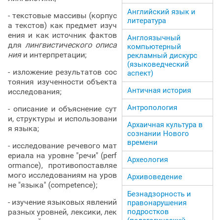
Английский язык и
- текстовые массивы (корпус
литература
а текстов) как предмет изуч
ения и как источник фактов
Англоязычный
для
лингвистического описа
компьютерный
ния
и интерпретации;
рекламный дискурс
(языковедческий
- изложение результатов сос
аспект)
тояния изученности объекта
Античная история
исследования;
Антропология
- описание и объяснение сут
и, структуры и использовани
Архаичная культура в
я языка;
сознании Нового
времени
- исследование речевого мат
ериала на уровне "речи" (perf
Археология
ormance), противопоставляе
мого исследованиям на уров
Архивоведение
не "языка" (competence);
Безнадзорность и
- изучение языковых явлений
правонарушения
разных уровней, лексики, лек
подростков