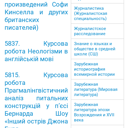
произведений Софи
Журналистика
Кинселла и других
(Журналистская
специальность)
британских
писателей)
Журналистское
расследование
5837. Курсова
Знание о языках и
обществе в средней
робота Неологізми в
школе (СШ)
англійській мові
Зарубежная
историография
5815. Курсова
всемирной истории
робота
Зарубежная
Прагмалінгвістичний
литература (Мировая
литература)
аналіз питальних
Зарубежная
конструкцій у п’єсі
литература эпохи
Бернарда Шоу
Возрождения и ХVII
века
«Інший острів Джона