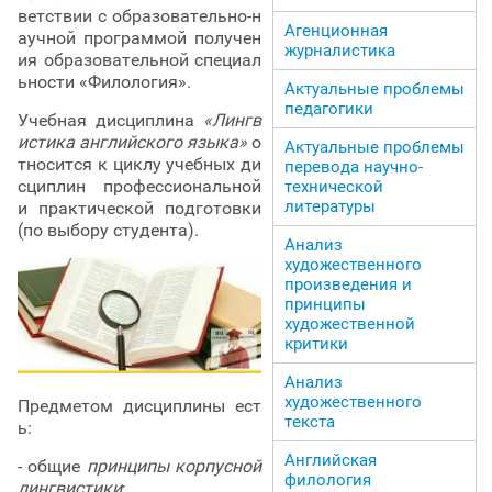
ветствии с образовательно-н
Агенционная
аучной программой получен
журналистика
ия образовательной специал
ьности «Филология».
Актуальные проблемы
педагогики
Учебная дисциплина
«Лингв
истика английского языка»
о
Актуальные проблемы
тносится к циклу учебных ди
перевода научно-
сциплин профессиональной
технической
литературы
и практической подготовки
(по выбору студента).
Анализ
художественного
произведения и
принципы
художественной
критики
Анализ
художественного
Предметом дисциплины ест
текста
ь:
Английская
- общие
принципы корпусной
филология
лингвистики
;