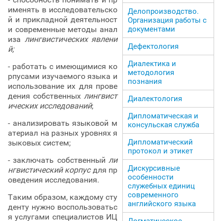
именять в исследовательско
Делопроизводство.
й и прикладной деятельност
Организация работы с
и современные методы анал
документами
иза
лингвистических явлени
Дефектология
й;
Диалектика и
- работать с имеющимися ко
методология
рпусами изучаемого языка и
познания
использование их для прове
дения собственных
лингвист
Диалектология
ических исследований
;
Дипломатическая и
- анализировать языковой м
консульская служба
атериал на разных уровнях я
Дипломатический
зыковых систем;
протокол и этикет
- заключать собственный
ли
Дискурсивные
нгвистический корпус
для пр
особенности
оведения исследования.
служебных единиц
современного
Таким образом, каждому сту
английского языка
денту нужно воспользоватьс
я услугами специалистов ИЦ
Догматическое