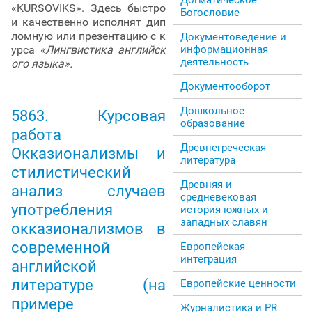
«KURSOVIKS». Здесь быстро
Богословие
и качественно исполнят дип
ломную или презентацию с к
Документоведение и
урса
«Лингвистика английск
информационная
деятельность
ого языка».
Документооборот
Дошкольное
5863. Курсовая
образование
работа
Древнегреческая
Окказионализмы и
литература
стилистический
Древняя и
анализ случаев
средневековая
употребления
история южных и
западных славян
окказионализмов в
современной
Европейская
интеграция
английской
литературе (на
Европейские ценности
примере
Журналистика и PR