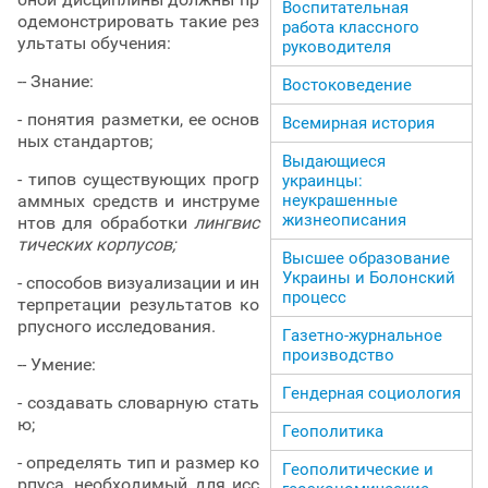
Воспитательная
одемонстрировать такие рез
работа классного
ультаты обучения:
руководителя
-- Знание:
Востоковедение
- понятия разметки, ее основ
Всемирная история
ных стандартов;
Выдающиеся
- типов существующих прогр
украинцы:
неукрашенные
аммных средств и инструме
жизнеописания
нтов для обработки
лингвис
тических корпусов;
Высшее образование
Украины и Болонский
- способов визуализации и ин
процесс
терпретации результатов ко
рпусного исследования.
Газетно-журнальное
производство
-- Умение:
Гендерная социология
- создавать словарную стать
ю;
Геополитика
- определять тип и размер ко
Геополитические и
рпуса, необходимый для исс