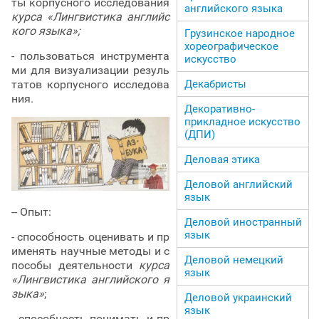
ты корпусного исследования
английского языка
курса «Лингвистика английс
кого языка»;
Грузинское народное
хореографическое
- пользоваться инструмента
искусство
ми для визуализации резуль
Декабристы
татов корпусного исследова
ния.
Декоративно-
прикладное искусство
(ДПИ)
Деловая этика
Деловой английский
язык
-- Опыт:
Деловой иностранный
язык
- способность оценивать и пр
именять научные методы и с
Деловой немецкий
пособы деятельности
курса
язык
«Лингвистика английского я
зыка»
;
Деловой украинский
язык
- способность понимать и пр