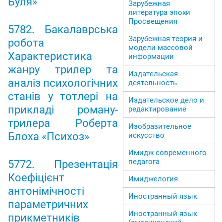
Буля»
Зарубежная
литература эпохи
Просвещения
5782. Бакалаврська
Зарубежная теория и
робота
модели массовой
Характеристика
информации
жанру трилер та
Издательская
аналіз психологічних
деятельность
станів у тотлері на
Издательское дело и
прикладі роману-
редактирование
трилера Роберта
Изобразительное
Блоха «Психоз»
искусство
Имидж современного
педагога
5772. Презентація
Коефіцієнт
Имиджелогия
антонімічності
Иностранный язык
параметричних
Иностранный язык
прикметників