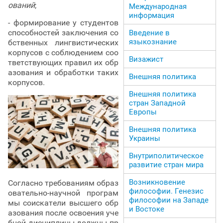
ований
;
Международная
информация
- формирование у студентов
способностей заключения со
Введение в
языкознание
бственных лингвистических
корпусов с соблюдением соо
Визажист
тветствующих правил их обр
азования и обработки таких
Внешняя политика
корпусов.
Внешняя политика
стран Западной
Европы
Внешняя политика
Украины
Внутриполитическое
развитие стран мира
Возникновение
Согласно требованиям образ
философии. Генезис
овательно-научной програм
философии на Западе
мы соискатели высшего обр
и Востоке
азования после освоения уче
бной дисциплины должны пр