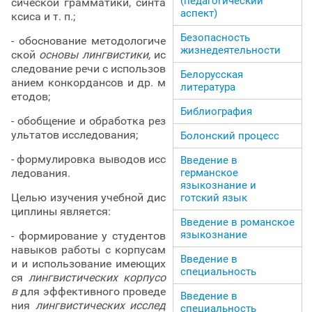
(педагогический
сической грамматики, синта
аспект)
ксиса и т. п.;
Безопасность
- обоснование методологиче
жизнедеятельности
ской
основы лингвистики,
ис
следование речи с использов
Белорусская
анием конкордансов и др. м
литература
етодов;
Библиография
- обобщение и обработка рез
ультатов исследования;
Болонский процесс
- формулировка выводов исс
Введение в
ледования.
германское
языкознание и
Целью изучения учебной дис
готский язык
циплины является:
Введение в романское
языкознание
- формирование у студентов
навыков работы с корпусам
Введение в
и и использование имеющих
специальность
ся
лингвистических корпусо
в
для эффективного проведе
Введение в
ния
лингвистических исслед
специальность